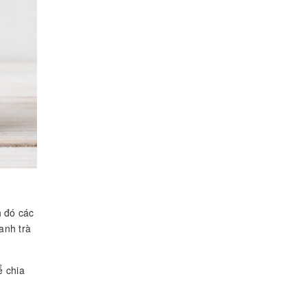
h đó các
anh trà
.
ể chia