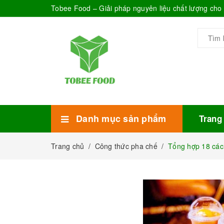
Tobee Food – Giải pháp nguyên liệu chất lượng ch
Danh mục sản phẩm
Trang
Xem thêm
Bánh Kẹo
Combo trà sữa
Thực phẩm đóng hộp
Mứt sinh tố
Bột Sữa
Topping Trà Sữa
Trang chủ
/
Công thức pha chế
/
Tổng hợp 18 các