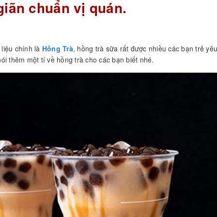
giãn chuẩn vị quán.
liệu chính là
Hồng Trà
,
hồng trà sữa rất được nhiều các bạn trẻ yêu
i thêm một tí về hồng trà cho các bạn biết nhé.