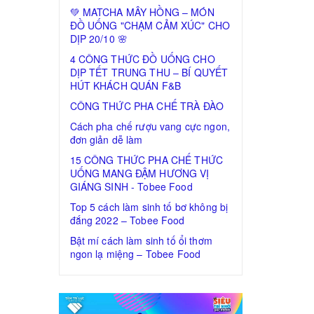
💚 MATCHA MÂY HỒNG – MÓN
ĐỒ UỐNG "CHẠM CẢM XÚC" CHO
DỊP 20/10 🌸
4 CÔNG THỨC ĐỒ UỐNG CHO
DỊP TẾT TRUNG THU – BÍ QUYẾT
HÚT KHÁCH QUÁN F&B
CÔNG THỨC PHA CHẾ TRÀ ĐÀO
Cách pha chế rượu vang cực ngon,
đơn giản dễ làm
15 CÔNG THỨC PHA CHẾ THỨC
UỐNG MANG ĐẬM HƯƠNG VỊ
GIÁNG SINH - Tobee Food
Top 5 cách làm sinh tố bơ không bị
đắng 2022 – Tobee Food
Bật mí cách làm sinh tố ổi thơm
ngon lạ miệng – Tobee Food