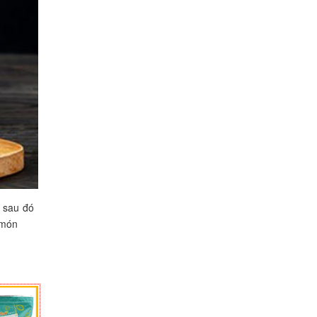
ô sau đó
 món