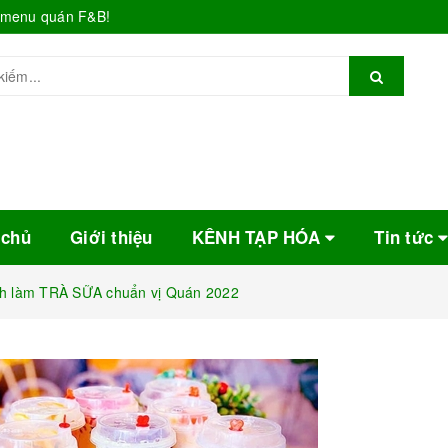
o menu quán F&B!
 chủ
Giới thiệu
KÊNH TẠP HÓA
Tin tức
h làm TRÀ SỮA chuẩn vị Quán 2022