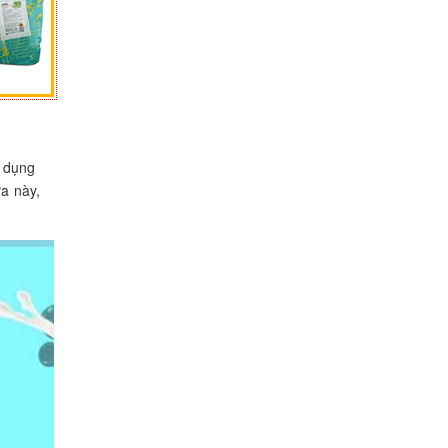
ử dụng
ữa này,