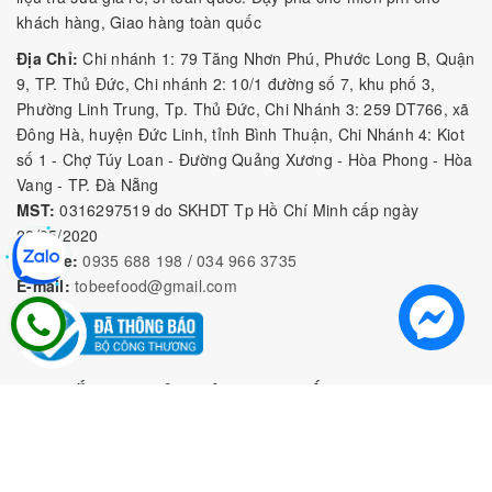
tiên tiến hiện đại nhất Việt Nam. Hiện nay, trên tất cả các sản
khách hàng, Giao hàng toàn quốc
phẩm
Sinh tố Osterberg
đều cam kết an toàn vệ sinh thực
phẩm mang đến sự an tâm cho người dùng.
Địa Chỉ:
Chi nhánh 1: 79 Tăng Nhơn Phú, Phước Long B, Quận
9, TP. Thủ Đức, Chi nhánh 2: 10/1 đường số 7, khu phố 3,
Hiện nay, sản phẩm
sinh tố Osterberg
ngày càng phổ biến và
Phường Linh Trung, Tp. Thủ Đức, Chi Nhánh 3: 259 DT766, xã
được yêu thích ở hầu hết các tỉnh thành trên toàn quốc.
Đông Hà, huyện Đức Linh, tỉnh Bình Thuận, Chi Nhánh 4: Kiot
II. Đặc điểm nổi bật của mứt
số 1 - Chợ Túy Loan - Đường Quảng Xương - Hòa Phong - Hòa
Vang - TP. Đà Nẵng
sinh tố Osterberg
MST:
0316297519 do SKHDT Tp Hồ Chí Minh cấp ngày
28/05/2020
Hotline:
0935 688 198
/
034 966 3735
E-mail:
tobeefood@gmail.com
MUA SẮM NGUYÊN LIỆU PHA CHẾ
CHÍNH SÁCH