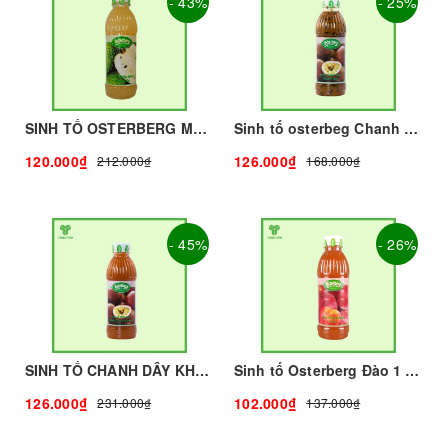
- 43%
- 25%
SINH TỐ OSTERBERG MÃNG CẦU - 1L - OSTERBERG | Mứt - Sinh Tố làm Trà Sữa - TOBEE FOOD
Sinh tố osterbeg Chanh Dây 1L I Nguyên Liệu Pha Chế - Trà Trái Cây - Tobee Food
120.000₫
126.000₫
212.000₫
168.000₫
- 45%
- 26%
SINH TỐ CHANH DÂY KHÔNG HẠT OSTERBERG - 1L - OSTERBERG | Mứt - Sinh Tố làm Trà Sữa - TOBEE FOOD
Sinh tố Osterberg Đào 1 lít I Nguyên Liệu Pha Chế - Trà Trái Cây - Tobee Food
126.000₫
102.000₫
231.000₫
137.000₫