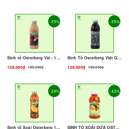
- 25%
- 25%
Sinh tố Osterberg Vải - 1L I Nguyên Liệu Pha Chế - Trà Trái Cây - Tobee Food
Sinh Tố Osterberg Việt Quất I Nguyên Liệu Pha Chế - Trà Trái Cây - Tobee Food
138.000₫
138.000₫
185.000₫
185.000₫
- 26%
- 43%
Sinh tố Xoài Osterberg 1L I Nguyên Liệu Pha Chế - Trà Trái Cây - Tobee Food
SINH TỐ XOÀI DỨA OSTERBERG - 1kg - OSTERBERG | Mứt - Sinh Tố làm Trà Sữa - TOBEE FOOD