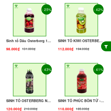
- 25%
- 42%
Sinh tố Dâu Osterberg 1L I Nguyên Liệu Pha Chế - Trà Trái Cây - Tobee Food
SINH TỐ KIWI OSTERBERG - 1kg - OSTERBERG | Mứt - Sinh Tố làm Trà Sữa - TOBEE FOOD
98.000₫
112.000₫
131.000₫
194.000₫
- 43%
- 41%
SINH TỐ OSTERBERG NHO - 1kg - OSTERBERG | Mứt - Sinh Tố làm Trà Sữa - TOBEE FOOD
SINH TỐ PHÚC BỒN TỬ - 1kg - OSTERBERG | Mứt - Sinh Tố làm Trà Sữa - TOBEE FOOD
120.000₫
110.000₫
210.000₫
185.000₫