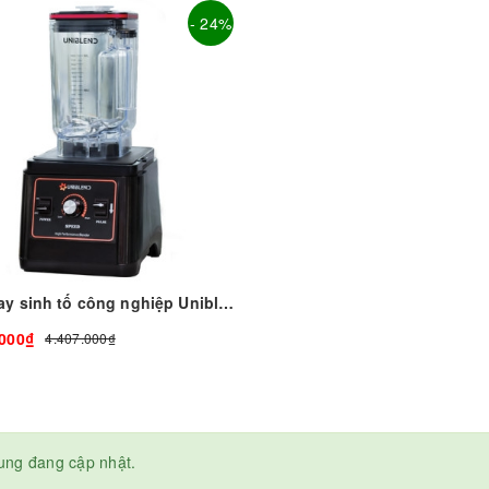
- 24%
Máy xay sinh tố công nghiệp Uniblend UB-712
.000₫
4.407.000₫
ung đang cập nhật.