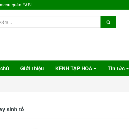
o menu quán F&B!
 chủ
Giới thiệu
KÊNH TẠP HÓA
Tin tức
ay sinh tố