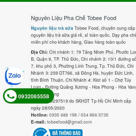
Nguyên Liệu Pha Chế Tobee Food
Nguyên liệu trà sữa
Tobee Food, chuyên cung cấp
nguyên liệu trà sữa giá rẻ, sỉ toàn quốc. Dạy pha ch
miễn phí cho khách hàng, Giao hàng toàn quốc
Địa Chỉ:
Chi nhánh 1: 79 Tăng Nhơn Phú, Phước Lo
B, Quận 9, TP. Thủ Đức, Chi nhánh 2: 10/1 đường s
7, khu phố 3, Phường Linh Trung, Tp. Thủ Đức, Chi
Nhánh 3: 259 DT766, xã Đông Hà, huyện Đức Linh,
tỉnh Bình Thuận, Chi Nhánh 4: Kiot số 1 - Chợ Túy
Loan - Đường Quảng Xương - Hòa Phong - Hòa Van
- TP. Đà Nẵng
0932085558
MST:
0316297519 do SKHDT Tp Hồ Chí Minh cấp
ngày 28/05/2020
Hotline:
0935 688 198
/
034 966 3735
E-mail:
tobeefood@gmail.com