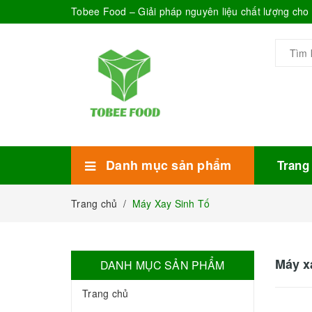
Tobee Food – Giải pháp nguyên liệu chất lượng ch
Danh mục sản phẩm
Trang
Xem thêm
Bánh Kẹo
Combo trà sữa
Thực phẩm đóng hộp
Mứt sinh tố
Bột Sữa
Topping Trà Sữa
Trang chủ
/
Máy Xay Sinh Tố
Máy x
DANH MỤC SẢN PHẨM
Trang chủ