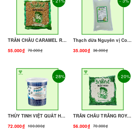
- 21%
- 3%
TRÂN CHÂU CARAMEL ROYAL - 2kg - ROYAL | Topping làm Trà Sữa - TOBEE FOOD
Thạch dừa Nguyên vị Coconut 1kg I Nguyên Liệu Pha Chế - Tobee Food
55.000₫
35.000₫
70.000₫
36.000₫
- 28%
- 20%
THỦY TINH VIỆT QUẤT HÙNG CHƯƠNG - 1kg | Topping làm Trà Sữa - TOBEE FOOD
TRÂN CHÂU TRẮNG ROYAL - 500g - ROYAL | Topping làm Trà Sữa - TOBEE FOOD
72.000₫
56.000₫
100.000₫
70.000₫