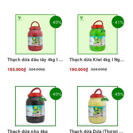
- 40%
- 41%
Thạch dừa dâu tây 4kg I Nguyên Liệu Pha Chế - Tobee Food
Thạch dừa Kiwi 4kg I Nguyên Liệu Pha Chế - Tobee Food
195.000₫
190.000₫
324.000₫
324.000₫
- 40%
- 45%
Thạch dừa nho 4kg
Thạch dừa Dứa (Thơm) 4kg