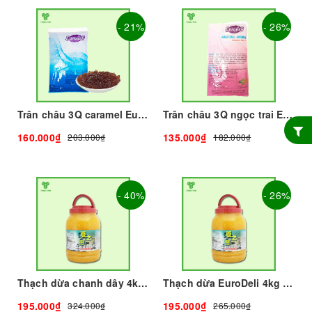
- 21%
- 26%
Trân châu 3Q caramel Eurodeli I Nguyên Liệu Pha Chế - Tobee Food
Trân châu 3Q ngọc trai Eurodeli I Nguyên Liệu Pha Chế - Tobee Food
160.000₫
135.000₫
203.000₫
182.000₫
- 40%
- 26%
Thạch dừa chanh dây 4kg I Nguyên Liệu Pha Chế - Tobee Food
Thạch dừa EuroDeli 4kg I Nguyên Liệu Pha Chế - Tobee Food
195.000₫
195.000₫
324.000₫
265.000₫