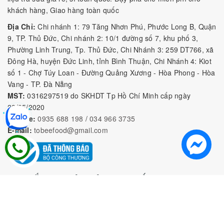
sau. Ngày nay, 
topping 
không chỉ có mỗi trân châu mà còn có 
khách hàng, Giao hàng toàn quốc
nhiều biến tấu khác nhau nữa như thạch và pudding. Trà sữa 
Địa Chỉ:
Chi nhánh 1: 79 Tăng Nhơn Phú, Phước Long B, Quận
ngon thì đã không thể thiếu 
topping 
nó đã đi chung với nhau 
9, TP. Thủ Đức, Chi nhánh 2: 10/1 đường số 7, khu phố 3,
như bộ đôi.
Phường Linh Trung, Tp. Thủ Đức, Chi Nhánh 3: 259 DT766, xã
Đông Hà, huyện Đức Linh, tỉnh Bình Thuận, Chi Nhánh 4: Kiot
II. Tổng hợp các loại Topping 
số 1 - Chợ Túy Loan - Đường Quảng Xương - Hòa Phong - Hòa
Vang - TP. Đà Nẵng
trà sữa tốt nhất hiện nay
MST:
0316297519 do SKHDT Tp Hồ Chí Minh cấp ngày
28/05/2020
Topping trà sữa
 hiện nay được biến tấu thành khá nhiều loại 
Hotline:
0935 688 198
/
034 966 3735
phổ biến khác nhau, thạch pudding, trân châu cũng được biến 
E-mail:
tobeefood@gmail.com
tấu thành các dạng đường đen hay caramel, cũng như các vị 
trái cây được mix vào trân châu để tạo nên vị trân châu khác 
nhau cùng xem chi tiết.
MUA SẮM NGUYÊN LIỆU PHA CHẾ
1. Topping trà sữa truyền thống hạt
trân châu
CHÍNH SÁCH