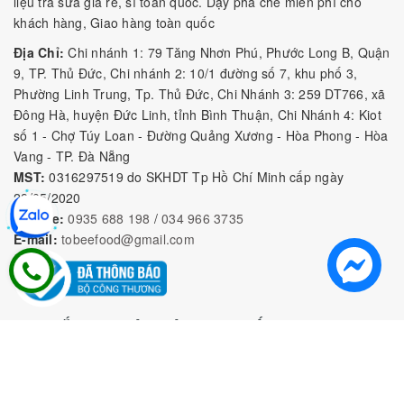
liệu trà sữa giá rẻ, sỉ toàn quốc. Dạy pha chế miễn phí cho
khách hàng, Giao hàng toàn quốc
Địa Chỉ:
Chi nhánh 1: 79 Tăng Nhơn Phú, Phước Long B, Quận
9, TP. Thủ Đức, Chi nhánh 2: 10/1 đường số 7, khu phố 3,
Phường Linh Trung, Tp. Thủ Đức, Chi Nhánh 3: 259 DT766, xã
Đông Hà, huyện Đức Linh, tỉnh Bình Thuận, Chi Nhánh 4: Kiot
số 1 - Chợ Túy Loan - Đường Quảng Xương - Hòa Phong - Hòa
Vang - TP. Đà Nẵng
MST:
0316297519 do SKHDT Tp Hồ Chí Minh cấp ngày
28/05/2020
Hotline:
0935 688 198
/
034 966 3735
E-mail:
tobeefood@gmail.com
MUA SẮM NGUYÊN LIỆU PHA CHẾ
CHÍNH SÁCH