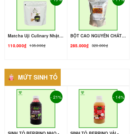
Matcha Uji Culinary Nhật gói 100gr | Nguyên liệu pha chế - TOBEE FOOD
BỘT CAO NGUYÊN CHẤT THƯỢNG HẠNG - 1KG I TOBEE FOOD
110.000₫
285.000₫
135.000₫
320.000₫
MỨT SINH TỐ
- 21%
- 14%
SINH TỐ BERRINO NHO - 1L - BERRINO | Mứt - Sinh Tố làm Trà Sữa - TOBEE FOOD
SINH TỐ BERRINO VẢI - 1L - BERRINO | Mứt - Sinh Tố làm Trà Sữa - TOBEE FOOD