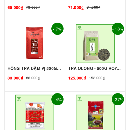
65.000₫
71.000₫
73.000₫
74.000₫
- 7%
- 18%
HỒNG TRÀ ĐẬM VỊ 500G - ROYAL I NGUYÊN LIỆU PHA CHẾ - TOBEE FOOD
TRÀ OLONG - 500G ROYAL I NGUYÊN LIỆU PHA CHẾ - TOBEE FOOD
80.000₫
125.000₫
86.000₫
152.000₫
- 4%
- 27%