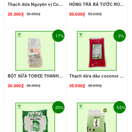
Thạch dừa Nguyên vị Coconut 1kg I Nguyên Liệu Pha Chế - Tobee Food
HỒNG TRÀ BÁ TƯỚC ROYAL (gói 500g)
35.000₫
50.000₫
36.000₫
55.000₫
- 17%
- 3%
BỘT SỮA TOBEE THANH VỊ - 300g - TOBEE FOOD | Bột Sữa làm Trà Sữa - TOBEE FOOD
Thạch dừa dâu coconut 1kg I Nguyên Liệu Pha Chế - Tobee Food
30.000₫
35.000₫
36.000₫
36.000₫
- 20%
- 52%