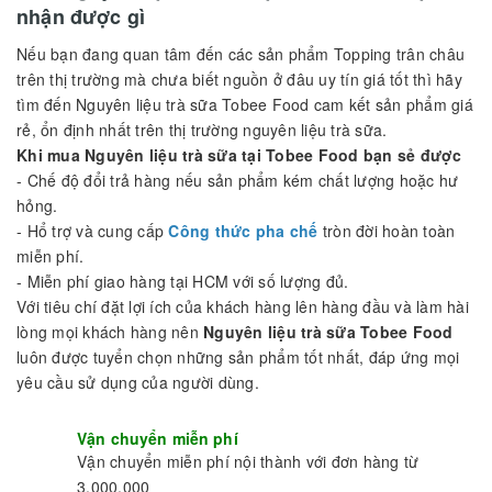
chúng tôi. Từ những dòng trà ngon nhất Việt Nam, Những loại
trân châu thơm ngon, các dòng bột pha trà sữa tự nhiên, các
loại siro từ nhưng thương hiệu lớn đều có mặt tại Công ty
chúng tôi, Cam kết đam bảo hàng luôn đủ trong kho hàng để
cung cấp đến tay bạn.
Chúng tôi cam kết mang lại những
nguyên liệu trà sữa
tốt
nhất cho bạn và khách hàng của bạn Với kinh nghiệm & các
mặt hàng phong phú,
Nguyên liệu trà sữa Tobee Food
không
chỉ là nơi bán hàng tin cậy mà còn là nơi cung cấp các sản
phẩm chất lượng, các sản phẩm
nguyên liệu trà sữa
cho các
quán cafe giải khát sang trọng nhất.
Mua Nguyên liệu trà sữa tại Tobee Food bạn sẻ
nhận được gì
Nếu bạn đang quan tâm đến các sản phẩm Topping trân châu
trên thị trường mà chưa biết nguồn ở đâu uy tín giá tốt thì hãy
tìm đến Nguyên liệu trà sữa Tobee Food cam kết sản phẩm giá
rẻ, ổn định nhất trên thị trường nguyên liệu trà sữa.
Khi mua Nguyên liệu trà sữa tại Tobee Food bạn sẻ được