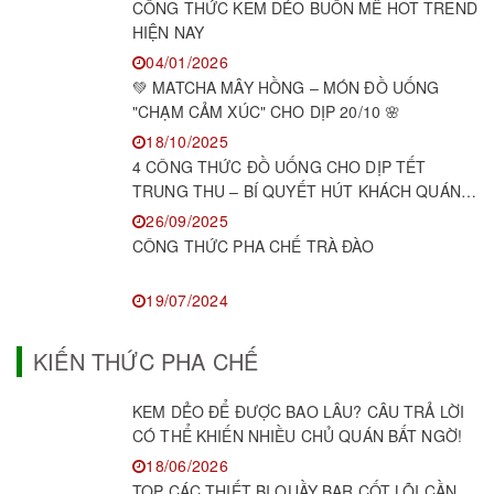
CÔNG THỨC KEM DẺO BUÔN MÊ HOT TREND
HIỆN NAY
04/01/2026
💚 MATCHA MÂY HỒNG – MÓN ĐỒ UỐNG
"CHẠM CẢM XÚC" CHO DỊP 20/10 🌸
18/10/2025
4 CÔNG THỨC ĐỒ UỐNG CHO DỊP TẾT
TRUNG THU – BÍ QUYẾT HÚT KHÁCH QUÁN
F&B
26/09/2025
CÔNG THỨC PHA CHẾ TRÀ ĐÀO
19/07/2024