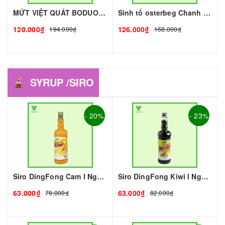
MỨT VIỆT QUẤT BODUO- 1kg - BODUO | Mứt - Sinh Tố làm Trà Sữa - TOBEE FOOD
Sinh tố osterbeg Chanh Dây 1L I Nguyên Liệu Pha Chế - Trà Trái Cây - Tobee Food
120.000₫
126.000₫
194.000₫
168.000₫
SYRUP /SIRO
- 20%
- 23%
Siro DingFong Cam I Nguyên Liệu Pha Chế - Tobee Food
Siro DingFong Kiwi I Nguyên Liệu Pha Chế - Tobee Food
63.000₫
63.000₫
79.000₫
82.000₫