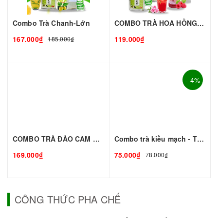
Combo Trà Chanh-Lớn
COMBO TRÀ HOA HỒNG - Thơm Ngon Mê Ly
167.000₫
119.000₫
185.000₫
- 4%
COMBO TRÀ ĐÀO CAM SẢ - Giải Nhiệt Mùa Hè
Combo trà kiều mạch - TC đen
169.000₫
75.000₫
78.000₫
CÔNG THỨC PHA CHẾ