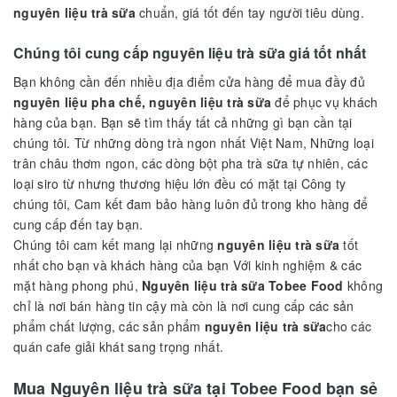
Nguyên liệu trà sữa giá tốt
Nguyên liệu trà sữa
Tobee Food giá tốt đó chính là những gì
chúng tôi muốn mang đến cho bạn, những ly thức uống tuyệt
vời như nhãn hàng nỗi tiếng như Phúc long, Toco, The Coffee
Hous,...
Tobee Food
với nguồn
nguyên liệu trà sữa, nguyên liệu trà
sữa
chính là dòng trà sạch từ thiên nhiên trà Royal, và các
nguyên liệu
Topping trà sữa
như: Trân châu,
Bột pha chế
,
Siro
,
Mứt sinh tố
,
Thực phẩm đóng hộp
đa dạng các
nguyên liệu trà sữa
chuẩn, giá tốt đến tay người tiêu dùng.
Chúng tôi cung cấp nguyên liệu trà sữa giá tốt nhất
Bạn không cần đến nhiều địa điểm cửa hàng để mua đầy đủ
nguyên liệu pha chế, nguyên liệu trà sữa
để phục vụ khách
hàng của bạn. Bạn sẽ tìm thấy tất cả những gì bạn cần tại