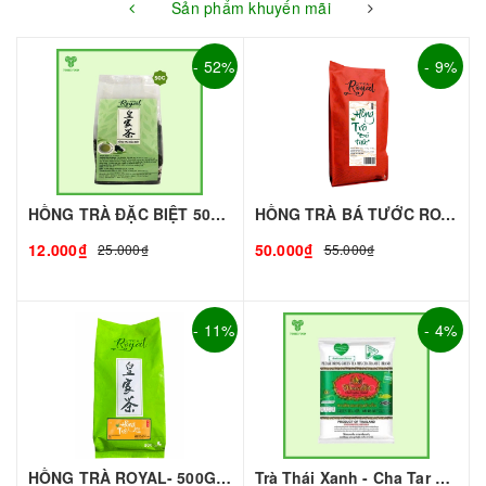
Sản phẩm khuyến mãi
- 52%
- 9%
HỒNG TRÀ ĐẶC BIỆT 50G - ROYAL I NGUYÊN LIỆU PHA CHẾ - TOBEE FOOD
HỒNG TRÀ BÁ TƯỚC ROYAL (gói 500g)
12.000₫
50.000₫
25.000₫
55.000₫
- 11%
- 4%
HỒNG TRÀ ROYAL- 500G | NGUYÊN LIỆU PHA CHẾ - TOBEE FOOD
Trà Thái Xanh - Cha Tar Mua Thái Lan Cao Cấp I Nguyên Liệu Pha Chế - TOBEE FOOD