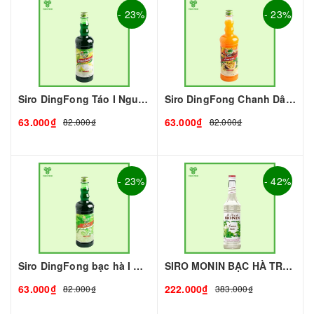
- 23%
- 23%
Siro DingFong Táo I Nguyên Liệu Pha Chế - Tobee Food
Siro DingFong Chanh Dây I Nguyên Liệu Pha Chế - Tobee Food
63.000₫
63.000₫
82.000₫
82.000₫
- 23%
- 42%
Siro DingFong bạc hà I Nguyên Liệu Pha Chế - Tobee Food
SIRO MONIN BẠC HÀ TRẮNG - 700ML - MONIN | Nguyên liệu pha chế - TOBEE FOOD
63.000₫
222.000₫
82.000₫
383.000₫