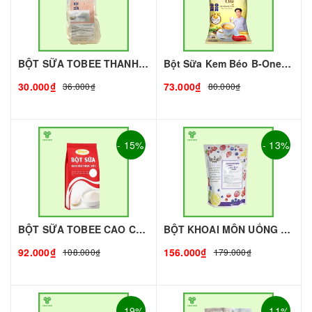
BỘT SỮA TOBEE THANH VỊ - 300g - TOBEE FOOD | Bột Sữa làm Trà Sữa - TOBEE FOOD
Bột Sữa Kem Béo B-One 1Kg I Nguyên Liệu Pha Chế - Tobee Food
30.000₫
73.000₫
36.000₫
80.000₫
- 15%
- 13%
BỘT SỮA TOBEE CAO CẤP - 1KG | NGUYÊN LIỆU PHA CHẾ
BỘT KHOAI MÔN UỐNG KING - 1kg - KING | Nguyên liệu pha chế - TOBEE FOOD
92.000₫
156.000₫
108.000₫
179.000₫
- 19%
- 11%