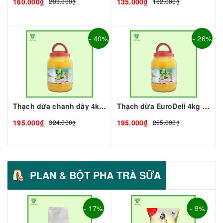
160.000₫
135.000₫
203.000₫
182.000₫
- 40%
- 26%
Thạch dừa chanh dây 4kg I Nguyên Liệu Pha Chế - Tobee Food
Thạch dừa EuroDeli 4kg I Nguyên Liệu Pha Chế - Tobee Food
195.000₫
195.000₫
324.000₫
265.000₫
PLAN & BỘT PHA TRÀ SỮA
- 17%
- 9%