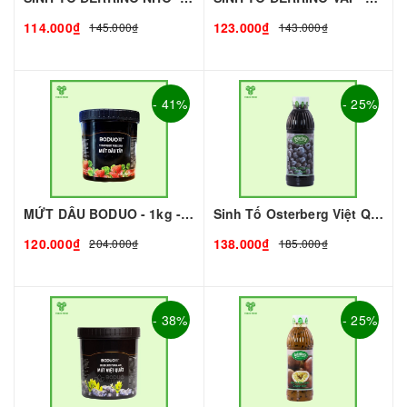
114.000₫
123.000₫
145.000₫
143.000₫
- 41%
- 25%
MỨT DÂU BODUO - 1kg - DOBUO | Mứt - Sinh Tố làm Trà Sữa - TOBEE FOOD
Sinh Tố Osterberg Việt Quất I Nguyên Liệu Pha Chế - Trà Trái Cây - Tobee Food
120.000₫
138.000₫
204.000₫
185.000₫
- 38%
- 25%