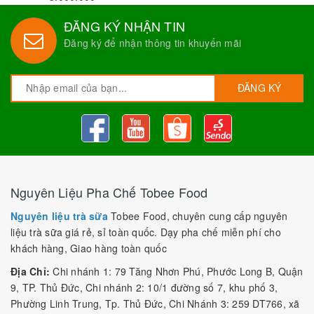
- Chế độ đổi trả hàng nếu sản phẩm kém chất lượng hoặc hư
hỏng.
- Hổ trợ và cung cấp
Công thức pha chế
tròn đời hoàn toàn
miễn phí.
- Miễn phí giao hàng tại HCM với số lượng đủ.
Với tiêu chí đặt lợi ích của khách hàng lên hàng đầu và làm hài
lòng mọi khách hàng nên
Nguyên liệu trà sữa Tobee Food
luôn được tuyển chọn những sản phẩm tốt nhất, đáp ứng mọi
yêu cầu sử dụng của người dùng.
Vận chuyển miễn phí
Vận chuyển miễn phí nội thành với đơn hàng từ
3.000.000
ĐĂNG KÝ NHẬN TIN
Đăng ký để nhận thông tin khuyến mãi
ĐĂNG KÝ