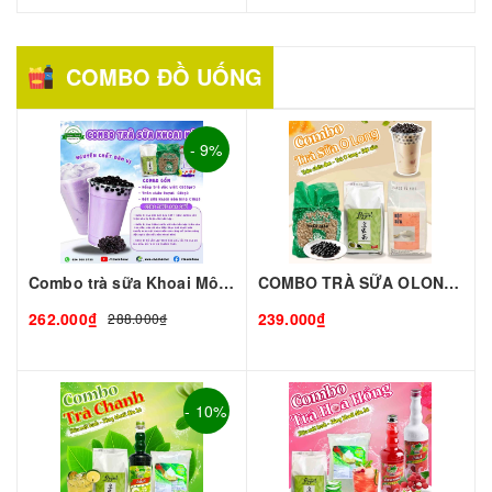
COMBO ĐỒ UỐNG
- 9%
Combo trà sữa Khoai Môn-Lớn
COMBO TRÀ SỮA OLONG Chuẩn Vị Đài Loan – Thơm Ngon Độc Đáo – Combo Tiện Lợi
262.000₫
239.000₫
288.000₫
- 10%