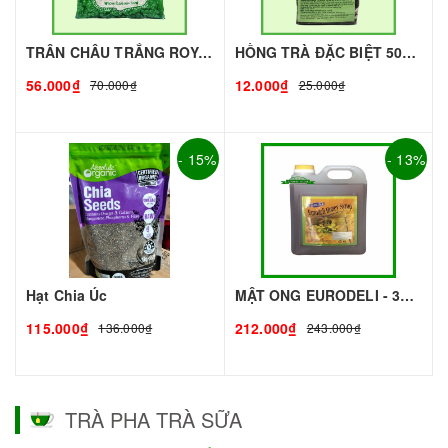
TRÂN CHÂU TRẮNG ROYAL - 500g - ROYAL | Topping làm Trà Sữa - TOBEE FOOD
HỒNG TRÀ ĐẶC BIỆT 50G - ROYAL I NGUYÊN LIỆU PHA CHẾ - TOBEE FOOD
56.000₫
12.000₫
70.000₫
25.000₫
- 15%
- 13%
Hạt Chia Úc
MẬT ONG EURODELI - 3kg - EURODELI | Nguyên liệu pha chế - TOBEE FOOD
115.000₫
212.000₫
136.000₫
243.000₫
TRÀ PHA TRÀ SỮA