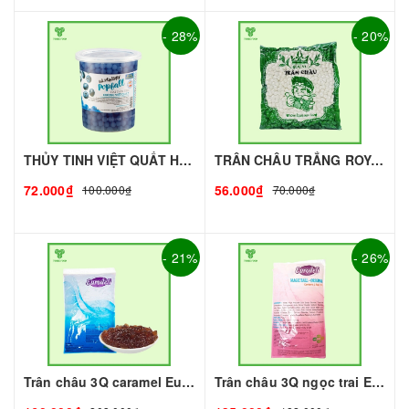
- 28%
- 20%
THỦY TINH VIỆT QUẤT HÙNG CHƯƠNG - 1kg | Topping làm Trà Sữa - TOBEE FOOD
TRÂN CHÂU TRẮNG ROYAL - 500g - ROYAL | Topping làm Trà Sữa - TOBEE FOOD
72.000₫
56.000₫
100.000₫
70.000₫
- 21%
- 26%
Trân châu 3Q caramel Eurodeli I Nguyên Liệu Pha Chế - Tobee Food
Trân châu 3Q ngọc trai Eurodeli I Nguyên Liệu Pha Chế - Tobee Food