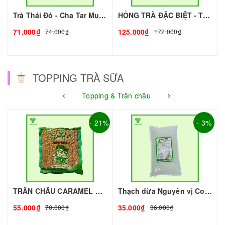
Trà Thái Đỏ - Cha Tar Mua Thái Lan Cao Cấp I Nguyên Liệu Pha Chế - Tobee Food
HỒNG TRÀ ĐẶC BIỆT - TRÀ XUÂN THỊNH I NGUYÊN LIỆU PHA CHẾ - TOBEE FOOD
71.000₫
125.000₫
74.000₫
172.000₫
TOPPING TRÀ SỮA
Topping & Trân châu
- 21%
- 3%
TRÂN CHÂU CARAMEL ROYAL - 2kg - ROYAL | Topping làm Trà Sữa - TOBEE FOOD
Thạch dừa Nguyên vị Coconut 1kg I Nguyên Liệu Pha Chế - Tobee Food
55.000₫
35.000₫
70.000₫
36.000₫