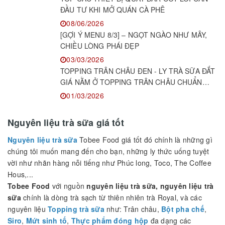
KIẾN THỨC PHA CHẾ
KEM DẺO ĐỂ ĐƯỢC BAO LÂU? CÂU TRẢ LỜI
CÓ THỂ KHIẾN NHIỀU CHỦ QUÁN BẤT NGỜ!
18/06/2026
TOP CÁC THIẾT BỊ QUẦY BAR CỐT LÕI CẦN
ĐẦU TƯ KHI MỞ QUÁN CÀ PHÊ
08/06/2026
[GỢI Ý MENU 8/3] – NGỌT NGÀO NHƯ MÂY,
CHIỀU LÒNG PHÁI ĐẸP
03/03/2026
TOPPING TRÂN CHÂU ĐEN - LY TRÀ SỮA ĐẮT
GIÁ NẰM Ở TOPPING TRÂN CHÂU CHUẨN
NGON!
01/03/2026