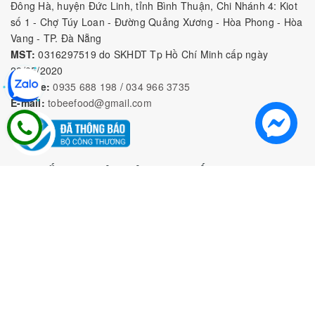
Nguyên Liệu Pha Chế Tobee Food
Nguyên liệu trà sữa
Tobee Food, chuyên cung cấp nguyên
liệu trà sữa giá rẻ, sỉ toàn quốc. Dạy pha chế miễn phí cho
khách hàng, Giao hàng toàn quốc
Địa Chỉ:
Chi nhánh 1: 79 Tăng Nhơn Phú, Phước Long B, Quận
9, TP. Thủ Đức, Chi nhánh 2: 10/1 đường số 7, khu phố 3,
Phường Linh Trung, Tp. Thủ Đức, Chi Nhánh 3: 259 DT766, xã
Đông Hà, huyện Đức Linh, tỉnh Bình Thuận, Chi Nhánh 4: Kiot
số 1 - Chợ Túy Loan - Đường Quảng Xương - Hòa Phong - Hòa
Vang - TP. Đà Nẵng
MST:
0316297519 do SKHDT Tp Hồ Chí Minh cấp ngày
28/05/2020
Hotline:
0935 688 198
/
034 966 3735
E-mail:
tobeefood@gmail.com