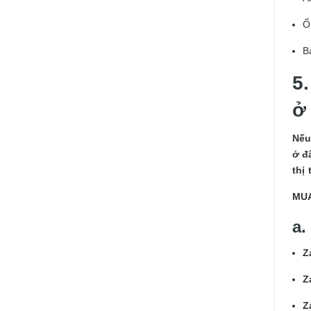
Ổ
B
5
ở
Nếu
ở đ
thị
MUA
a.
Z
Z
Z