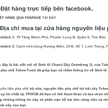
 Đặt hàng trực tiếp bên facebook.
ẶT HÀNG QUA FANPAGE
TẠI ĐÂY
 Địa chỉ mua tại cửa hàng nguyên liệu 
 nhánh 1:
79 Tăng Nhơn Phú, Phước Long B, Quận 9, Thủ Đức
 nhánh 2:
Cạnh nhà hàng Hương Biển, 10 Đ. Số 7, Linh Trung, 
n đây là bài viết nói về
Sinh tố Chanh Dây Osterberg 1L của Tob
u pha chế Tobee Food đã giúp bạn có thêm thông tin về Sinh t
yên liệu pha chế
trà sữa, nguyên liệu pha chế trà trái cây Tob
 uy tín nhất tại TP.HCM để bạn có thể tham khảo và lựa chọn 
g những thông tin này sẽ phần nào hỗ trợ cho công việc và n
 trái cây của bạn.