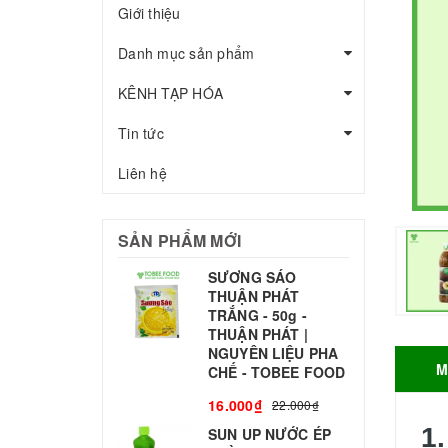
Giới thiệu
Danh mục sản phẩm
KÊNH TẠP HÓA
Tin tức
Liên hệ
SẢN PHẨM MỚI
SƯƠNG SÁO
THUẬN PHÁT
T
TRẮNG - 50g -
T
THUẬN PHÁT |
S
NGUYÊN LIỆU PHA
M
CHẾ - TOBEE FOOD
3
16.000₫
22.000₫
1.
SUN UP NƯỚC ÉP
B