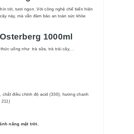
ín tới, tươi ngon. Với công nghệ chế biến hiện
ái cây này, mà vẫn đảm bảo an toàn sức khỏe
 Osterberg 1000ml
hức uống như: trà sữa, trà trái cây,…
 chất điều chỉnh độ acid (330), hương chanh
 211)
 ánh nắng mặt trời.