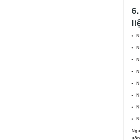
6
li
N
N
N
N
N
N
N
N
Ngu
uốn