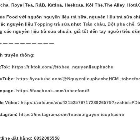
cha, Royal Tea, R&B, Katina, Heekcaa, Kói The,The Alley, Hot&
ee Food với nguồn nguyên liệu trà sữa, nguyên liệu trà sữa chí
các nguyên liệu
Topping trà sữa
như:
Trân châu
,
Bột pha chế
,
S
g các nguyên liệu trà sữa chuẩn, giá tốt đến tay người tiêu dù
— — — — — — — — — —
h truyền thông:
ikTok:
https://tiktok.com/@tobee_nguyenlieuphache
ouTube:
https://youtube.com/@NguyenlieuphacheHCM_tobeefo
anpage:
https://facebook.com/tobeefood/
alo Video:
https://zalo.me/v/c/4215257971728926579?zvshid=PD
nstagram:
https://instagram.com/tobee.nguyenlieuphache
otline đặt hàng: 0932085558