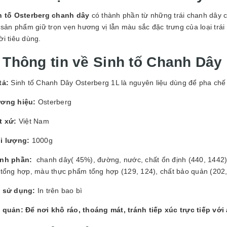
GUYÊN LIỆU PHA
HẾ - TOBEE FOOD
h tố Osterberg chanh dây
có thành phần từ những trái chanh dây ch
 sản phẩm giữ trọn vẹn hương vị lẫn màu sắc đặc trưng của loại tr
2.000₫
25.000₫
i tiêu dùng.
. Thông tin về
Sinh tố Chanh Dây
tả:
Sinh tố Chanh Dây Osterberg 1L là nguyên liệu dùng để pha chế t
ơng hiệu:
Osterberg
t xứ:
Việt Nam
i lượng:
1000g
nh phần:
chanh dây( 45%), đường, nước, chất ổn định (440, 1442),
 tổng hợp, màu thực phẩm tổng hợp (129, 124), chất bảo quản (202,
 sử dụng:
In trên bao bì
 quản: Để nơi khô ráo, thoáng mát, tránh tiếp xúc trực tiếp với