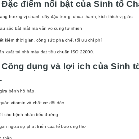
. Đặc điểm nổi bật của
Sinh tố C
ang hương vị chanh dây đặc trưng: chua thanh, kích thích vị giác
àu sắc bắt mắt mà vẫn vô cùng tự nhiên
iết kiệm thời gian, công sức pha chế, tối ưu chi phí
ản xuất tại nhà máy đạt tiêu chuẩn ISO 22000.
. Công dụng và lợi ích của
Sinh t
L
gừa bệnh hô hấp.
guồn vitamin và chất xơ dồi dào.
ốt cho bệnh nhân tiểu đường.
găn ngừa sự phát triển của tế bào ung thư
n thần.