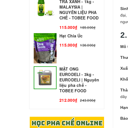
TRÀ XANH - 1kg -
N
MALAYSIA |
C
Sin
NGUYÊN LIỆU PHA
đại,
1
CHẾ - TOBEE FOOD
ngườ
115.000₫
185.000₫
2
Hạt Chia Úc
115.000₫
136.000₫
Mô 
Thư
Xuấ
MẬT ONG
EURODELI - 3kg -
Khố
EURODELI | Nguyên
liệu pha chế -
Thà
TOBEE FOOD
dây
212.000₫
243.000₫
Hạn
Bảo