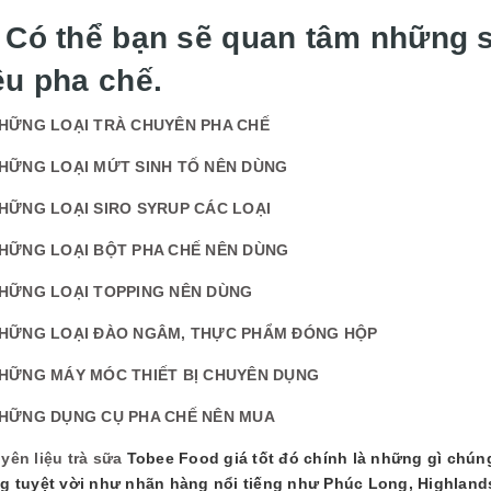
. Có thể bạn sẽ quan tâm những
ệu pha chế.
HỮNG LOẠI TRÀ CHUYÊN PHA CHẾ
HỮNG LOẠI MỨT SINH TỐ NÊN DÙNG
HỮNG LOẠI SIRO SYRUP CÁC LOẠI
HỮNG LOẠI BỘT PHA CHẾ NÊN DÙNG
HỮNG LOẠI TOPPING NÊN DÙNG
HỮNG LOẠI ĐÀO NGÂM, THỰC PHẨM ĐÓNG HỘP
HỮNG MÁY MÓC THIẾT BỊ CHUYÊN DỤNG
HỮNG DỤNG CỤ PHA CHẾ NÊN MUA
yên liệu trà sữa
Tobee Food giá tốt đó chính là những gì chún
g tuyệt vời như nhãn hàng nổi tiếng như Phúc Long, Highland