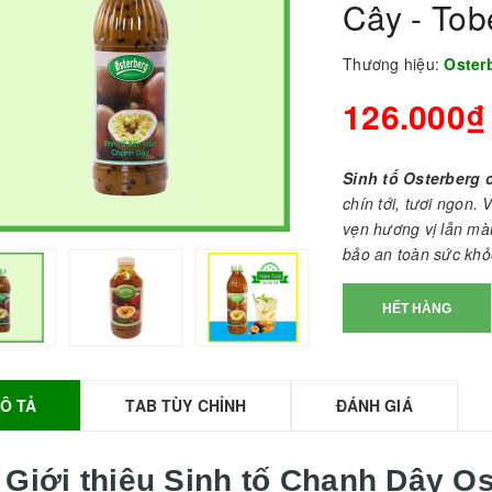
Cây - To
Thương hiệu:
Oster
126.000₫
Sinh tố Osterberg 
chín tới, tươi ngon.
vẹn hương vị lẫn màu
bảo an toàn sức khỏ
BỘT SỮA TOBEE
HẾT HÀNG
HANH VỊ - 300g -
OBEE FOOD | Bột
ữa làm Trà Sữa -
TOBEE FOOD
Ô TẢ
TAB TÙY CHỈNH
ĐÁNH GIÁ
0.000₫
36.000₫
HỒNG TRÀ ĐẶC
 Giới thiệu
Sinh tố Chanh Dây Os
IỆT 50G - ROYAL I