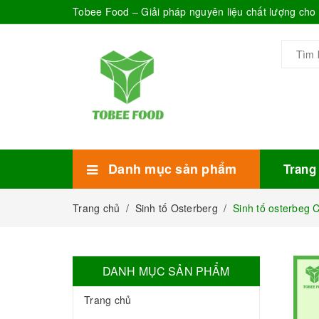
Tobee Food – Giải pháp nguyên liệu chất lượng ch
Danh mục sản phẩm
Trang
Xem thêm
Bánh Kẹo
Combo trà sữa
Thực phẩm đóng hộp
Mứt sinh tố
Bột Sữa
Topping Trà Sữa
Trang chủ
/
Sinh tố Osterberg
/
Sinh tố osterbeg 
DANH MỤC SẢN PHẨM
Trang chủ