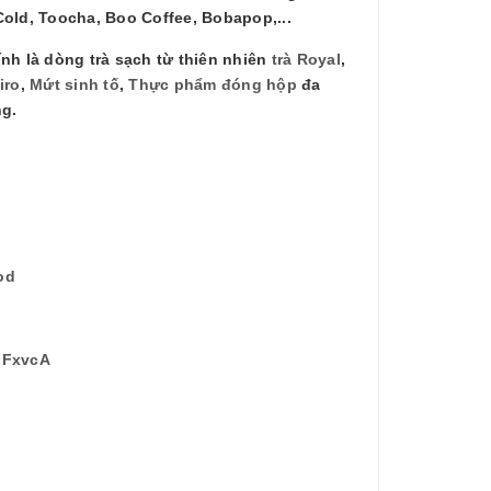
Cold, Toocha, Boo Coffee, Bobapop,...
nh là dòng trà sạch từ thiên nhiên
trà Royal
,
iro
,
Mứt sinh tố
,
Thực phẩm đóng hộp
đa
ng.
od
bFxvcA