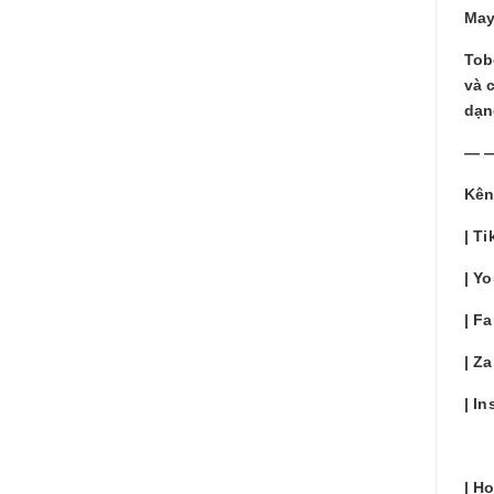
May
Tob
và 
dạn
— 
Kên
| T
| Y
| F
| Z
| I
| H