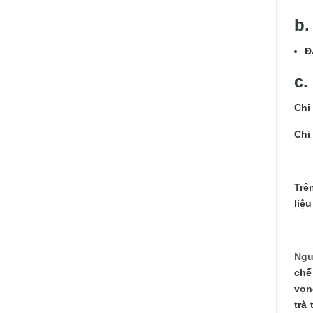
b.
Đ
c.
Chi
Chi
Trê
liệ
Ngu
chế
vọn
trà