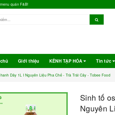
o menu quán F&B!
 chủ
Giới thiệu
KÊNH TẠP HÓA
Tin tức
Chanh Dây 1L I Nguyên Liệu Pha Chế - Trà Trái Cây - Tobee Food
Sinh tố o
Nguyên Li