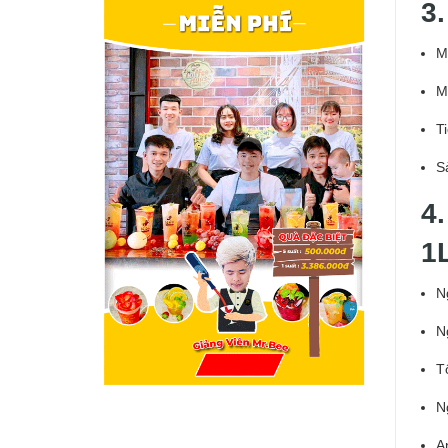
3
M
M
T
S
4
1
N
N
T
N
A