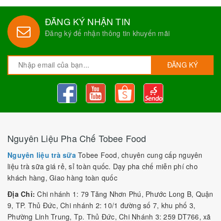
người uống cảm giác tươi mới và thỏa mãn vị giác của họ. Chất
lượng và hương vị tuyệt vời của Siro Fressy đã chinh phục
ĐĂNG KÝ NHẬN TIN
được hàng triệu người tiêu dùng trên khắp thế giới.
Đăng ký để nhận thông tin khuyến mãi
2. Đặc điểm nổi bật của
Siro
ĐĂNG KÝ
Fressy - Thái Lan
Siro Fressy là một loại đồ uống có nguồn gốc từ Thái Lan,
được làm từ các thành phần tự nhiên và không chứa chất bảo
quản. Điều này giúp Siro Fressy trở thành một sản phẩm an
toàn và lành mạnh cho sức khỏe của con người.
Nguyên Liệu Pha Chế Tobee Food
Điểm đặc biệt của Siro Fressy là vị thơm ngon và hương vị đậm
Nguyên liệu trà sữa
Tobee Food, chuyên cung cấp nguyên
đà của các loại trái cây tự nhiên. Siro Fressy được sản xuất với
liệu trà sữa giá rẻ, sỉ toàn quốc. Dạy pha chế miễn phí cho
nhiều hương vị khác nhau như cam, chanh, táo, dứa, xoài và
khách hàng, Giao hàng toàn quốc
nhiều loại trái cây khác. Nhờ vị ngon và hương thơm đặc trưng,
Siro Fressy đã trở thành một trong những loại đồ uống yêu
Địa Chỉ:
Chi nhánh 1: 79 Tăng Nhơn Phú, Phước Long B, Quận
thích của nhiều người.
9, TP. Thủ Đức, Chi nhánh 2: 10/1 đường số 7, khu phố 3,
Phường Linh Trung, Tp. Thủ Đức, Chi Nhánh 3: 259 DT766, xã
Ngoài ra, Siro Fressy cũng có tác dụng giải khát và bổ sung