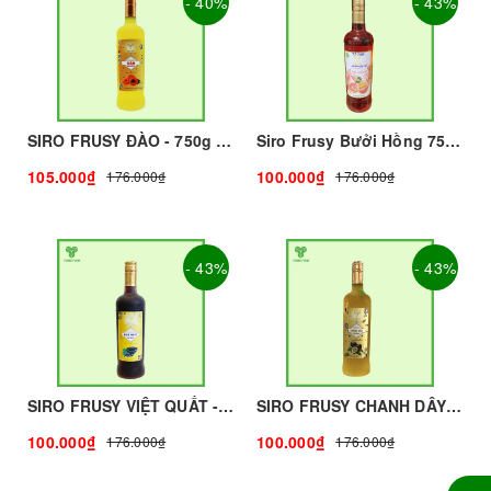
- 40%
- 43%
SIRO FRUSY ĐÀO - 750g - FRUSY | Nguyên liệu pha chế - TOBEE FOOD
Siro Frusy Bưởi Hồng 750ml I Nguyên Liệu Pha Chế - Tobee Food
105.000₫
100.000₫
176.000₫
176.000₫
- 43%
- 43%
SIRO FRUSY VIỆT QUẤT - 750g - FRUSY | Nguyên liệu pha chế - TOBEE FOOD
SIRO FRUSY CHANH DÂY - 750ml - FRUSY | Nguyên liệu pha chế - TOBEE FOOD
100.000₫
100.000₫
176.000₫
176.000₫