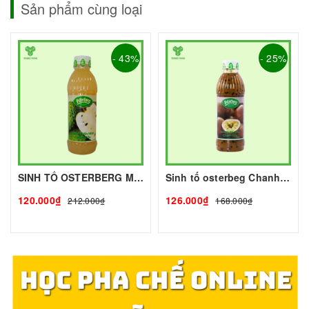
Sản phẩm cùng loại
- 43%
- 25%
SINH TỐ OSTERBERG MÃNG CẦU - 1L - OSTERBERG | Mứt - Sinh Tố làm Trà Sữa - TOBEE FOOD
Sinh tố osterbeg Chanh Dây 1L I Nguyên Liệu Pha Chế - Trà Trái Cây - Tobee Food
120.000₫
126.000₫
212.000₫
168.000₫