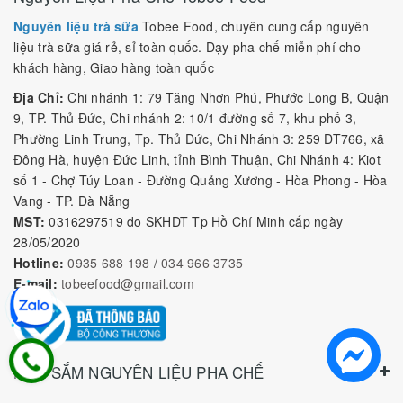
Nguyên liệu trà sữa
Tobee Food, chuyên cung cấp nguyên
liệu trà sữa giá rẻ, sỉ toàn quốc. Dạy pha chế miễn phí cho
khách hàng, Giao hàng toàn quốc
Địa Chỉ:
Chi nhánh 1: 79 Tăng Nhơn Phú, Phước Long B, Quận
9, TP. Thủ Đức, Chi nhánh 2: 10/1 đường số 7, khu phố 3,
Phường Linh Trung, Tp. Thủ Đức, Chi Nhánh 3: 259 DT766, xã
Đông Hà, huyện Đức Linh, tỉnh Bình Thuận, Chi Nhánh 4: Kiot
số 1 - Chợ Túy Loan - Đường Quảng Xương - Hòa Phong - Hòa
Vang - TP. Đà Nẵng
MST:
0316297519 do SKHDT Tp Hồ Chí Minh cấp ngày
28/05/2020
Hotline:
0935 688 198
/
034 966 3735
E-mail:
tobeefood@gmail.com
MUA SẮM NGUYÊN LIỆU PHA CHẾ