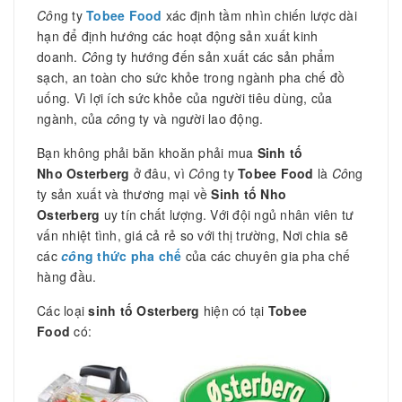
Cô
ng ty
Tobee Food
xác định tầm nhìn chiến lược dài
hạn để định hướng các hoạt động sản xuất kinh
doanh.
Cô
ng ty hướng đến sản xuất các sản phẩm
sạch, an toàn cho sức khỏe trong ngành pha chế đồ
uống. Vì lợi ích sức khỏe của người tiêu dùng, của
ngành, của
cô
ng ty và người lao động.
Bạn không phải băn khoăn phải mua
Sinh tố
Nho Osterberg
ở đâu, vì
Cô
ng ty
Tobee Food
là
Cô
ng
ty sản xuất và thương mại về
Sinh tố Nho
Osterberg
uy tín chất lượng. Với đội ngủ nhân viên tư
vấn nhiệt tình, giá cả rẻ so với thị trường, Nơi chia sẽ
các
cô
ng thức pha chế
của các chuyên gia pha chế
hàng đầu.
Các loại
sinh tố Osterberg
hiện có tại
Tobee
Food
có: