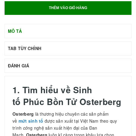
THÊM VÀO GIỎ HÀNG
MÔ TẢ
TAB TÙY CHỈNH
ĐÁNH GIÁ
1. Tìm hiểu về Sinh
tố Phúc Bồn Tử Osterberg
Osterberg
là thương hiệu chuyên các sản phẩm
về
mứt sinh tố
được sản xuất tại Việt Nam theo quy
trình
cô
ng nghệ sản xuất hiện đại của Đan
Mạch.
Osterberg
luôn kĩ càng trong khâu lựa chọn