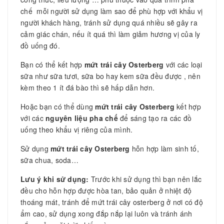
chế mỗi người sử dụng làm sao để phù hợp với khẩu vị
người khách hàng, tránh sử dụng quá nhiều sẽ gây ra
cảm giác chán, nếu ít quá thì làm giảm hương vị của ly
đồ uống đó.
Bạn có thể kết hợp
mứt trái cây Osterberg
với các loại
sữa như sữa tươi, sữa bo hay kem sữa đều được , nên
kèm theo 1 ít đá bào thì sẽ hấp dẫn hơn.
Hoặc bạn có thể dùng
mứt trái cây Osterberg
kết hợp
với các
nguyên liệu pha chế
để sáng tạo ra các đồ
uống theo khẩu vị riêng của mình.
Sử dụng
mứt trái cây Osterberg
hỗn hợp làm sinh tố,
sữa chua, soda…
Lưu ý khi sử dụng:
Trước khi sử dụng thì bạn nên lắc
đều cho hỗn hợp được hòa tan, bảo quản ở nhiệt độ
thoáng mát, tránh để mứt trái cây osterberg ở nơi có độ
ẩm cao, sử dụng xong đắp nắp lại luôn và tránh ánh