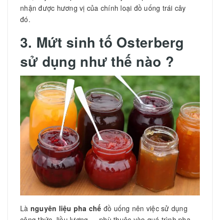
nhận được hương vị của chính loại đồ uống trái cây
đó.
3. Mứt sinh tố Osterberg
sử dụng như thế nào ?
Là
nguyên liệu pha chế
đồ uống nên việc sử dụng
công thức, liều lượng … phù thuộc vào quá trình pha