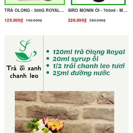
TRÀ OLONG - 500G ROYAL I NGUYÊN LIỆU PHA CHẾ - TOBEE FOOD
SIRO MONIN ỔI - 700ml - MONIN | Nguyên liệu pha chế - TOBEE FOOD
125.000₫
226.000₫
152.000₫
383.000₫