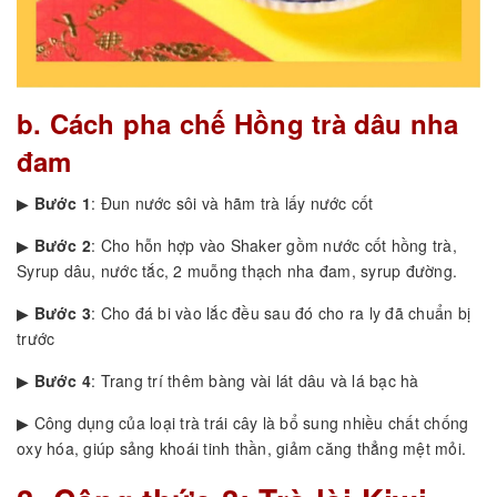
b. Cách pha chế Hồng trà dâu nha
đam
▶
Bước 1
: Đun nước sôi và hãm trà lấy nước cốt
▶
Bước 2
: Cho hỗn hợp vào Shaker gồm nước cốt hồng trà,
Syrup dâu, nước tắc, 2 muỗng thạch nha đam, syrup đường.
▶
Bước 3
: Cho đá bi vào lắc đều sau đó cho ra ly đã chuẩn bị
trước
▶
Bước 4
: Trang trí thêm bàng vài lát dâu và lá bạc hà
▶ Công dụng của loại trà trái cây là bổ sung nhiều chất chống
oxy hóa, giúp sảng khoái tinh thần, giảm căng thẳng mệt mỏi.