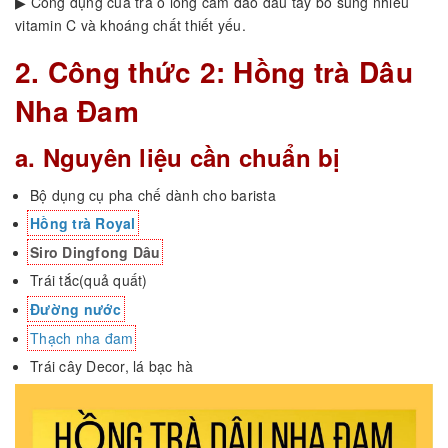
▶ Công dụng của trà ô long cam đào dâu tây bổ sung nhiều
vitamin C và khoáng chất thiết yếu.
2. Công thức 2: Hồng trà Dâu
Nha Đam
a. Nguyên liệu cần chuẩn bị
Bộ dụng cụ pha chế dành cho barista
Hồng trà Royal
Siro Dingfong Dâu
Trái tắc(quả quất)
Đường nước
Thạch nha đam
Trái cây Decor, lá bạc hà