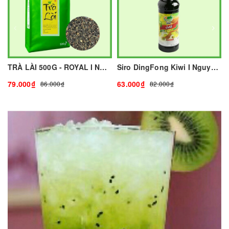
TRÀ LÀI 500G - ROYAL I NGUYÊN LIỆU PHA CHẾ - TOBEE FOOD
Siro DingFong Kiwi I Nguyên Liệu Pha Chế - Tobee Food
79.000₫
63.000₫
86.000₫
82.000₫