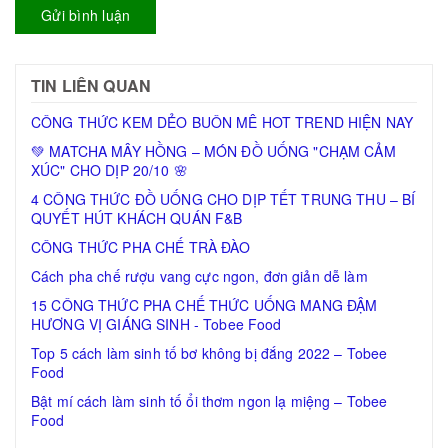
Gửi bình luận
TIN LIÊN QUAN
CÔNG THỨC KEM DẺO BUÔN MÊ HOT TREND HIỆN NAY
💚 MATCHA MÂY HỒNG – MÓN ĐỒ UỐNG "CHẠM CẢM
XÚC" CHO DỊP 20/10 🌸
4 CÔNG THỨC ĐỒ UỐNG CHO DỊP TẾT TRUNG THU – BÍ
QUYẾT HÚT KHÁCH QUÁN F&B
CÔNG THỨC PHA CHẾ TRÀ ĐÀO
Cách pha chế rượu vang cực ngon, đơn giản dễ làm
15 CÔNG THỨC PHA CHẾ THỨC UỐNG MANG ĐẬM
HƯƠNG VỊ GIÁNG SINH - Tobee Food
Top 5 cách làm sinh tố bơ không bị đắng 2022 – Tobee
Food
Bật mí cách làm sinh tố ổi thơm ngon lạ miệng – Tobee
Food