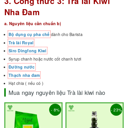
3. Công thức 3: Trà lài Kiwi
Nha Đam
a. Nguyên liệu cần chuẩn bị
Bộ dụng cụ pha chế
dành cho Barista
Trà lài Royal
Siro Dingfong Kiwi
Syrup chanh hoặc nước cốt chanh tươi
Đường nước
Thạch nha đam
Hạt chia ( nếu có )
Mua ngay nguyên liệu Trà lài kiwi nào
- 8%
- 23%