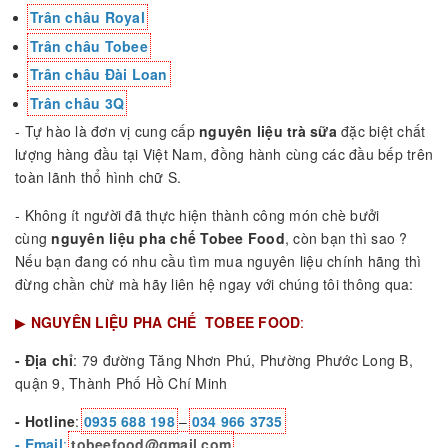
Trân châu Royal
Trân châu Tobee
Trân châu Đài Loan
Trân châu 3Q
- Tự hào là đơn vị cung cấp
nguyên liệu trà sữa
đặc biệt chất
lượng hàng đầu tại Việt Nam, đồng hành cùng các đầu bếp trên
toàn lãnh thổ hình chữ S.
- Không ít người đã thực hiện thành công món chè bưởi
cùng
nguyên liệu pha chế Tobee Food
, còn bạn thì sao ?
Nếu bạn đang có nhu cầu tìm mua nguyên liệu chính hãng thì
đừng chần chừ mà hãy liên hệ ngay với chúng tôi thông qua:
▶
NGUYÊN LIỆU PHA CHẾ TOBEE FOOD
:
- Địa chỉ
: 79 đường Tăng Nhơn Phú, Phường Phước Long B,
quận 9, Thành Phố Hồ Chí Minh
- Hotline
:
0935 688 198
–
034 966 3735
- Email
:
tobeefood@gmail.com