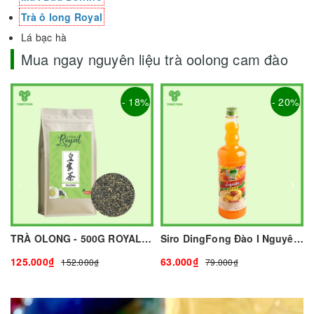
Trà ô long Royal
Lá bạc hà
Mua ngay nguyên liệu trà oolong cam đào
- 18%
- 20%
TRÀ OLONG - 500G ROYAL I NGUYÊN LIỆU PHA CHẾ - TOBEE FOOD
Siro DingFong Đào I Nguyên Liệu Pha Chế - Tobee Food
125.000₫
63.000₫
152.000₫
79.000₫