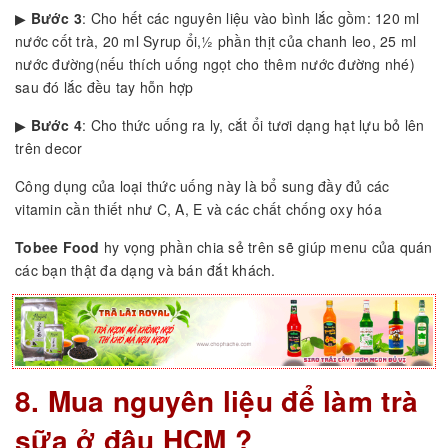
▶
Bước 3
: Cho hết các nguyên liệu vào bình lắc gồm: 120 ml
nước cốt trà, 20 ml Syrup ổi,½ phần thịt của chanh leo, 25 ml
nước đường(nếu thích uống ngọt cho thêm nước đường nhé)
sau đó lắc đều tay hỗn hợp
▶
Bước 4
: Cho thức uống ra ly, cắt ổi tươi dạng hạt lựu bỏ lên
trên decor
Công dụng của loại thức uống này là bổ sung đầy đủ các
vitamin cần thiết như C, A, E và các chất chống oxy hóa
Tobee Food
hy vọng phần chia sẻ trên sẽ giúp menu của quán
các bạn thật đa dạng và bán đắt khách.
8. Mua nguyên liệu để làm trà
sữa ở đâu HCM ?