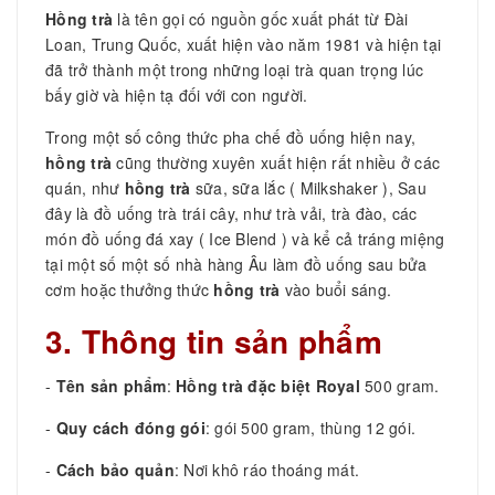
Hồng trà
là tên gọi có nguồn gốc xuất phát từ Đài
Loan, Trung Quốc, xuất hiện vào năm 1981 và hiện tại
đã trở thành một trong những loại trà quan trọng lúc
bấy giờ và hiện tạ đối với con người.
Trong một số công thức pha chế đồ uống hiện nay,
hồng trà
cũng thường xuyên xuất hiện rất nhiều ở các
quán, như
hồng trà
sữa, sữa lắc ( Milkshaker ), Sau
đây là đồ uống trà trái cây, như trà vải, trà đào, các
món đồ uống đá xay ( Ice Blend ) và kể cả tráng miệng
tại một số một số nhà hàng Âu làm đồ uống sau bửa
cơm hoặc thưởng thức
hồng trà
vào buổi sáng.
3. Thông tin sản phẩm
-
Tên sản phẩm
:
Hồng trà đặc biệt Royal
500 gram.
-
Quy cách đóng gói
: gói 500 gram, thùng 12 gói.
-
Cách bảo quản
: Nơi khô ráo thoáng mát.