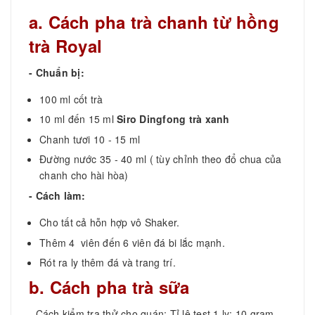
a. Cách pha trà chanh từ hồng
trà Royal
- Chuẩn bị:
100 ml cốt trà
10 ml đến 15 ml
Siro Dingfong trà xanh
Chanh tươi 10 - 15 ml
Đường nước 35 - 40 ml ( tùy chỉnh theo đổ chua của
chanh cho hài hòa)
- Cách làm:
Cho tất cả hỗn hợp vô Shaker.
Thêm 4 viên đến 6 viên đá bi lắc mạnh.
Rót ra ly thêm đá và trang trí.
b. Cách pha trà sữa
- Cách kiểm tra thử cho quán: Tỉ lệ test 1 ly: 10 gram