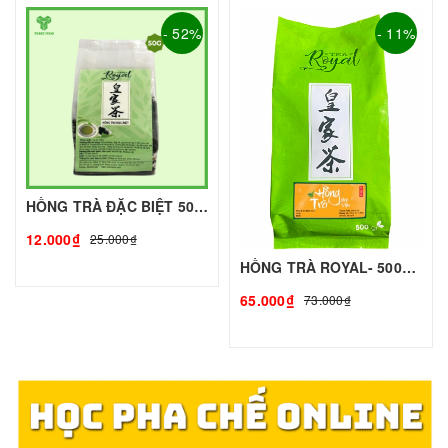
- 52%
- 11%
HỒNG TRÀ ĐẶC BIỆT 50G - ROYAL I NGUYÊN LIỆU PHA CHẾ - TOBEE FOOD
12.000₫
25.000₫
HỒNG TRÀ ROYAL- 500G | NGUYÊN LIỆU PHA CHẾ - TOBEE FOOD
65.000₫
73.000₫