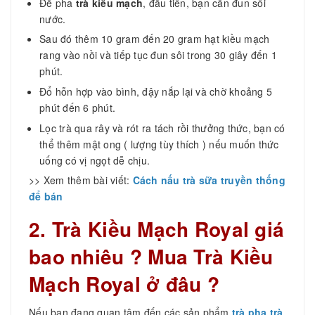
Để pha
trà kiều mạch
, đầu tiên, bạn cần đun sôi
nước.
Sau đó thêm 10 gram đến 20 gram hạt kiều mạch
rang vào nồi và tiếp tục đun sôi trong 30 giây đến 1
phút.
Đổ hỗn hợp vào bình, đậy nắp lại và chờ khoảng 5
phút đến 6 phút.
Lọc trà qua rây và rót ra tách rồi thưởng thức, bạn có
thể thêm mật ong ( lượng tùy thích ) nếu muốn thức
uống có vị ngọt dễ chịu.
>> Xem thêm bài viết:
Cách nấu trà sữa truyền thống
để bán
2. Trà Kiều Mạch Royal giá
bao nhiêu ? Mua Trà Kiều
Mạch Royal ở đâu ?
Nếu bạn đang quan tâm đến các sản phẩm
trà pha trà