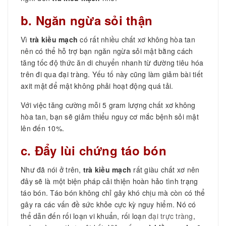
b. Ngăn ngừa sỏi thận
Vì
trà kiều mạch
có rất nhiều chất xơ không hòa tan
nên có thể hỗ trợ bạn ngăn ngừa sỏi mật bằng cách
tăng tốc độ thức ăn di chuyển nhanh từ đường tiêu hóa
trên đi qua đại tràng. Yếu tố này cũng làm giảm bài tiết
axit mật để mật không phải hoạt động quá tải.
Với việc tăng cường mỗi 5 gram lượng chất xơ không
hòa tan, bạn sẽ giảm thiểu nguy cơ mắc bệnh sỏi mật
lên đến 10%.
c. Đẩy lùi chứng táo bón
Như đã nói ở trên,
trà kiều mạch
rất giàu chất xơ nên
đây sẽ là một biện pháp cải thiện hoàn hảo tình trạng
táo bón. Táo bón không chỉ gây khó chịu mà còn có thể
gây ra các vấn đề sức khỏe cực kỳ nguy hiểm. Nó có
thể dẫn đến rối loạn vi khuẩn, rối loạn
đại trực tràng
,