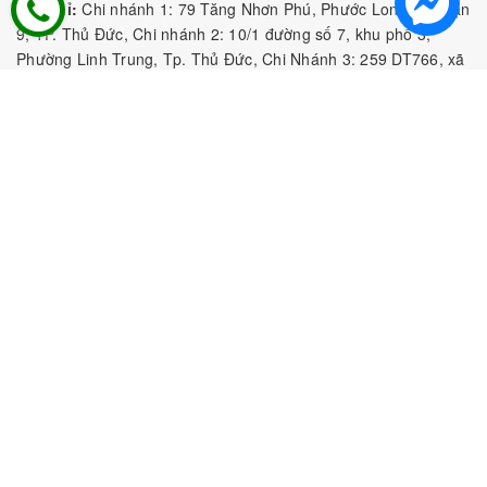
Địa Chỉ:
Chi nhánh 1: 79 Tăng Nhơn Phú, Phước Long B, Quận
9, TP. Thủ Đức, Chi nhánh 2: 10/1 đường số 7, khu phố 3,
Phường Linh Trung, Tp. Thủ Đức, Chi Nhánh 3: 259 DT766, xã
Đông Hà, huyện Đức Linh, tỉnh Bình Thuận, Chi Nhánh 4: Kiot
số 1 - Chợ Túy Loan - Đường Quảng Xương - Hòa Phong - Hòa
Vang - TP. Đà Nẵng
MST:
0316297519 do SKHDT Tp Hồ Chí Minh cấp ngày
28/05/2020
Hotline:
0935 688 198
/
034 966 3735
E-mail:
tobeefood@gmail.com
MUA SẮM NGUYÊN LIỆU PHA CHẾ
CHÍNH SÁCH
CHƯƠNG TRÌNH ƯU ĐÃI