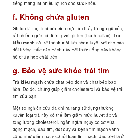
tiếng mang lại nhiều lợi ích cho sức khỏe.
f. Không chứa gluten
Gluten là một loại protein được tìm thấy trong ngũ cốc,
rất nhiều người bị dị ứng với gluten (bệnh celiac).
Trà
kiều mạch
sẽ trở thành một lựa chọn tuyệt vời cho các
đối tượng mắc căn bệnh này bởi thức uống này không
hề chứa hợp chất trên.
g. Bảo vệ sức khỏe trái tim
Trà kiều mạch
chứa chất béo đơn và chất béo bão
hòa. Do đó, chúng giúp giảm cholesterol và bảo vệ trái
tim của bạn.
Một số nghiên cứu đã chỉ ra rằng sử dụng thường
xuyên loại trà này có thể làm giảm mức huyết áp và
tổng lượng cholesterol, ngăn ngừa nguy cơ xơ vữa
động mạch, đau tim, đột quỵ và bệnh tim mạch vành
cũng như giảm nguy cơ rối loạn tim mạch, đặc biệt là ở