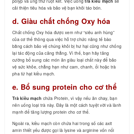
polyp và ung thư ruột kết. Việc uống
trà kiều mạch
sẽ
cải thiện tiêu hóa và bảo vệ bạn khỏi táo bón.
d. Giàu chất chống Oxy hóa
Chất chống Oxy hóa được xem như “siêu anh hùng”
của cơ thể thông qua việc hỗ trợ chức năng tế bào
bằng cách bảo vệ chúng khỏi bị hư hại cũng như chống
lại tác động của căng thẳng. Vì thế, bạn hãy tăng
cường bổ sung các món ăn giàu loại chất này để bảo
vệ sức khỏe, chẳng hạn như cam, chanh, ổi hoặc trà
pha từ hạt kiều mạch.
e. Bổ sung protein cho cơ thể
Trà kiều mạch
chứa Protein, vì vậy nếu ăn chay, bạn
nên uống loại trà này. Đây là một cách tuyệt vời và lành
mạnh để tăng lượng protein cho cơ thể.
Ngoài ra, kiều mạch còn chứa hai trong số các axit
amin thiết yếu được gọi là lysine và arginine vốn nổi