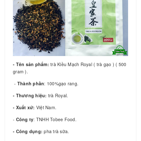
- Tên sản phẩm:
trà Kiều Mạch Royal ( trà gạo ) ( 500
gram ).
-
Thành phần
: 100%gạo rang.
- Thương hiệu:
trà Royal.
- Xuất xứ:
Việt Nam.
-
Công ty
: TNHH Tobee Food.
- Công dụng:
pha trà sữa.