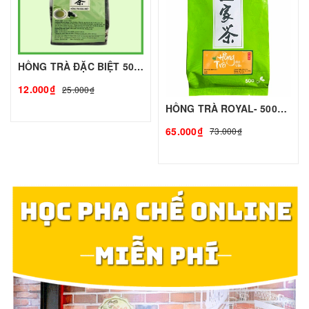
HỒNG TRÀ ĐẶC BIỆT 50G - ROYAL I NGUYÊN LIỆU PHA CHẾ - TOBEE FOOD
12.000₫
25.000₫
HỒNG TRÀ ROYAL- 500G | NGUYÊN LIỆU PHA CHẾ - TOBEE FOOD
65.000₫
73.000₫