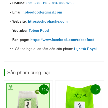
- Hotline
:
0935 688 198
-
034 966 3735
- Email
:
tobeefood@gmail.com
- Website
:
https://chophache.com
- Youtube:
Tobee Food
- Fan page:
https://www.facebook.com/tobeefood
>> Có the bạn quan tâm đến sản phẩm:
Lục trà Royal
Sản phẩm cùng loại
- 52%
- 11%