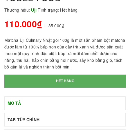
Thương hiệu:
Uji
Tình trạng:
Hết hàng
110.000₫
135.000₫
Matcha Uji Culinary Nhật gói 100g là một sản phẩm bột matcha
được làm từ 100% búp non của cây trà xanh và được sản xuất
theo một quy trình đặc biệt: búp trà mới đâm chồi được che
nắng, thu hái, hấp chín bằng hơi nước, sấy khô bằng gió, tách
bỏ gân lá và nghiền thành bột mịn.
HẾT HÀNG
MÔ TẢ
TAB TÙY CHỈNH