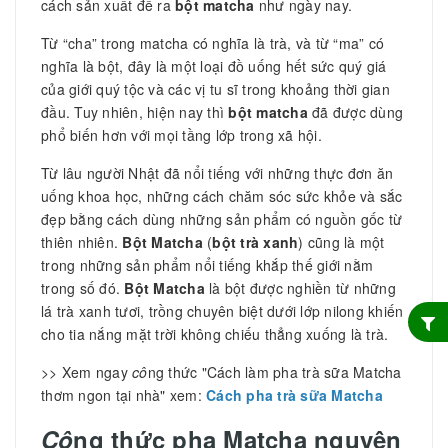
cách sản xuất để ra
bột matcha
như ngày nay.
Từ “cha” trong matcha có nghĩa là trà, và từ “ma” có
nghĩa là bột, đây là một loại đồ uống hết sức quý giá
của giới quý tộc và các vị tu sĩ trong khoảng thời gian
đầu. Tuy nhiên, hiện nay thì
bột matcha
đã được dùng
phổ biến hơn với mọi tầng lớp trong xã hội.
Từ lâu người Nhật đã nổi tiếng với những thực đơn ăn
uống khoa học, những cách chăm sóc sức khỏe và sắc
đẹp bằng cách dùng những sản phẩm có nguồn gốc từ
thiên nhiên.
Bột Matcha
(
bột trà xanh
) cũng là một
trong những sản phẩm nổi tiếng khắp thế giới nằm
trong số đó.
Bột Matcha
là bột được nghiền từ những
lá trà xanh tươi, trồng chuyên biệt dưới lớp nilong khiến
cho tia nắng mặt trời không chiếu thẳng xuống là trà.
>> Xem ngay
cô
ng thức "Cách làm pha trà sữa Matcha
thơm ngon tại nhà" xem:
Cách pha trà sữa Matcha
Cô
ng thức pha Matcha nguyên