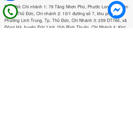
Địa Chỉ:
Chi nhánh 1: 79 Tăng Nhơn Phú, Phước Long B, Quận
9, TP. Thủ Đức, Chi nhánh 2: 10/1 đường số 7, khu phố 3,
Phường Linh Trung, Tp. Thủ Đức, Chi Nhánh 3: 259 DT766, xã
Đông Hà, huyện Đức Linh, tỉnh Bình Thuận, Chi Nhánh 4: Kiot
số 1 - Chợ Túy Loan - Đường Quảng Xương - Hòa Phong - Hòa
Vang - TP. Đà Nẵng
MST:
0316297519 do SKHDT Tp Hồ Chí Minh cấp ngày
28/05/2020
Hotline:
0935 688 198
/
034 966 3735
E-mail:
tobeefood@gmail.com
MUA SẮM NGUYÊN LIỆU PHA CHẾ
CHÍNH SÁCH
CHƯƠNG TRÌNH ƯU ĐÃI