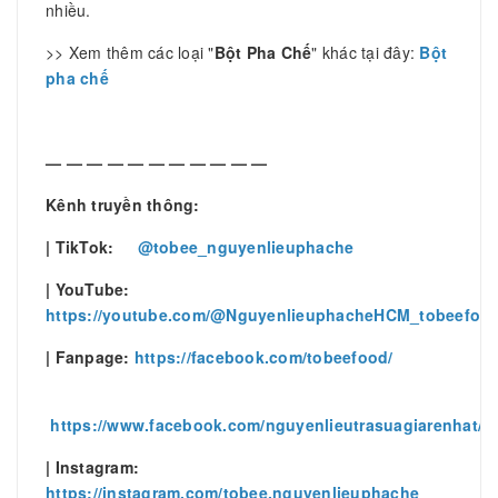
nhiều.
>> Xem thêm các loại "
Bột Pha Chế
" khác tại đây:
Bột
pha chế
— — — — — — — — — — —
Kênh truyền thông:
| TikTok:
@tobee_nguyenlieuphache
| YouTube:
https://youtube.com/@NguyenlieuphacheHCM_tobeefoo
| Fanpage:
https://facebook.com/tobeefood/
https://www.facebook.com/nguyenlieutrasuagiarenhat/
| Instagram:
https://instagram.com/tobee.nguyenlieuphache