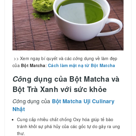
>> Xem ngay bí quyết và các
cô
ng dụng về làm đẹp
của
Bột Matcha
:
Cách làm mặt nạ từ Bột Matcha
Cô
ng dụng của Bột Matcha và
Bột Trà Xanh với sức khỏe
ng dụng của
Cô
Bột Matcha Uji Culinary
Nhật
Cung cấp nhiều chất chống Oxy hóa giúp tế bào
tránh khỏi sự phá hủy của các gốc tự do gây ra ung
thư.