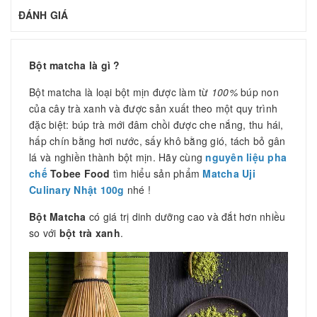
ĐÁNH GIÁ
Bột matcha là gì ?
Bột matcha là loại bột mịn được làm từ
100%
búp non
của cây trà xanh và được sản xuất theo một quy trình
đặc biệt: búp trà mới đâm chồi được che nắng, thu hái,
hấp chín bằng hơi nước, sấy khô bằng gió, tách bỏ gân
lá và nghiền thành bột mịn. Hãy cùng
nguyên liệu pha
chế
Tobee Food
tìm hiểu sản phẩm
Matcha Uji
Culinary Nhật 100g
nhé !
Bột Matcha
có giá trị dinh dưỡng cao và đắt hơn nhiều
so với
bột trà xanh
.