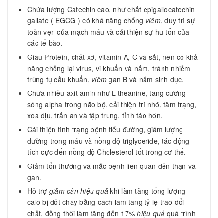
Chứa lượng Catechin cao, như chất epigallocatechin
gallate ( EGCG ) có khả năng chống
viêm
, duy trì sự
toàn vẹn của mạch máu và cải thiện sự hư tổn của
các tế bào.
Giàu Protein, chất xơ, vitamin A, C và sắt, nên có khả
năng chống lại virus, vi khuẩn và nấm, tránh nhiễm
trùng tụ cầu khuẩn,
viêm
gan B và nấm sinh dục.
Chứa nhiều axit amin như L-theanine, tăng cường
sóng alpha trong não bộ, cải thiện trí nhớ, tâm trạng,
xoa dịu, trấn an và tập trung, tỉnh táo hơn.
Cải thiện tình trạng bệnh tiểu đường, giảm lượng
đường trong máu và nồng độ triglyceride, tác động
tích cực đến nồng độ Cholesterol tốt trong cơ thể.
Giảm tổn thương và mắc bệnh liên quan đến thận và
gan.
Hỗ trợ
giảm cân
hiệu quả
khi làm tăng tổng lượng
calo bị đốt cháy bằng cách làm tăng tỷ lệ trao đổi
chất, đồng thời làm tăng đến 17%
hiệu quả
quá trình