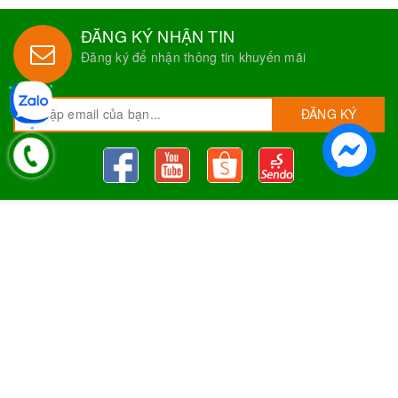
ĐĂNG KÝ NHẬN TIN
Đăng ký để nhận thông tin khuyến mãi
ĐĂNG KÝ
Nguyên Liệu Pha Chế Tobee Food
Nguyên liệu trà sữa
Tobee Food, chuyên cung cấp nguyên
liệu trà sữa giá rẻ, sỉ toàn quốc. Dạy pha chế miễn phí cho
khách hàng, Giao hàng toàn quốc
Địa Chỉ:
Chi nhánh 1: 79 Tăng Nhơn Phú, Phước Long B, Quận
9, TP. Thủ Đức, Chi nhánh 2: 10/1 đường số 7, khu phố 3,
Phường Linh Trung, Tp. Thủ Đức, Chi Nhánh 3: 259 DT766, xã