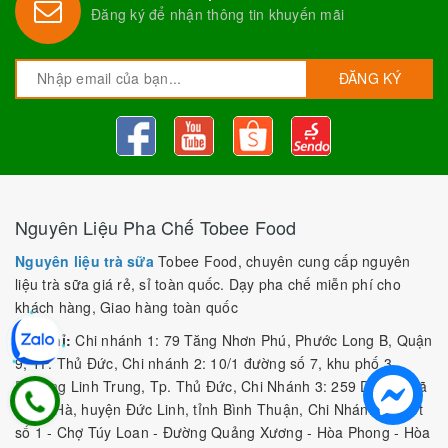
Đăng ký để nhận thông tin khuyến mãi
ĐĂNG KÝ
Nguyên Liệu Pha Chế Tobee Food
Nguyên liệu trà sữa
Tobee Food, chuyên cung cấp nguyên
liệu trà sữa giá rẻ, sỉ toàn quốc. Dạy pha chế miễn phí cho
khách hàng, Giao hàng toàn quốc
Địa Chỉ:
Chi nhánh 1: 79 Tăng Nhơn Phú, Phước Long B, Quận
9, TP. Thủ Đức, Chi nhánh 2: 10/1 đường số 7, khu phố 3,
Phường Linh Trung, Tp. Thủ Đức, Chi Nhánh 3: 259 DT766, xã
Đông Hà, huyện Đức Linh, tỉnh Bình Thuận, Chi Nhánh 4: Kiot
số 1 - Chợ Túy Loan - Đường Quảng Xương - Hòa Phong - Hòa