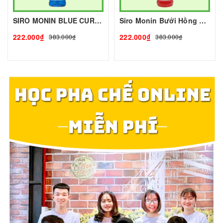
SIRO MONIN BLUE CURACAO - 700ml | Nguyên liệu pha chế- TOBEE FOOD
Siro Monin Bưởi Hồng 700ml (Pink Grapefruit) I Nguyên Liệu Pha Chế - Tobee Food
222.000₫
222.000₫
383.000₫
383.000₫