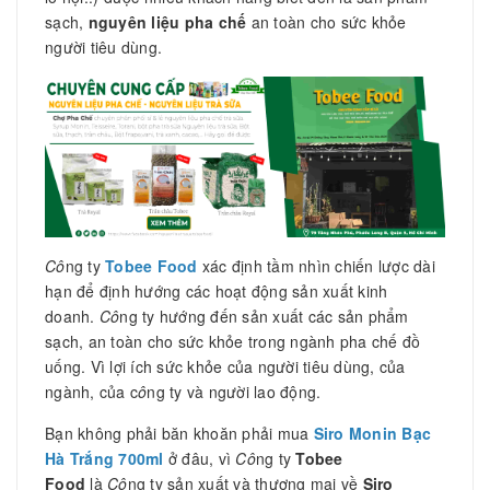
sạch,
nguyên liệu pha chế
an toàn cho sức khỏe
người tiêu dùng.
Cô
ng ty
Tobee Food
xác định tầm nhìn chiến lược dài
hạn để định hướng các hoạt động sản xuất kinh
doanh.
Cô
ng ty hướng đến sản xuất các sản phẩm
sạch, an toàn cho sức khỏe trong ngành pha chế đồ
uống. Vì lợi ích sức khỏe của người tiêu dùng, của
ngành, của c
ô
ng ty và người lao động.
Bạn không phải băn khoăn phải mua
Siro Monin Bạc
Hà Trắng 700ml
ở đâu, vì
Cô
ng ty
Tobee
Food
là
Cô
ng ty sản xuất và thương mại về
Siro