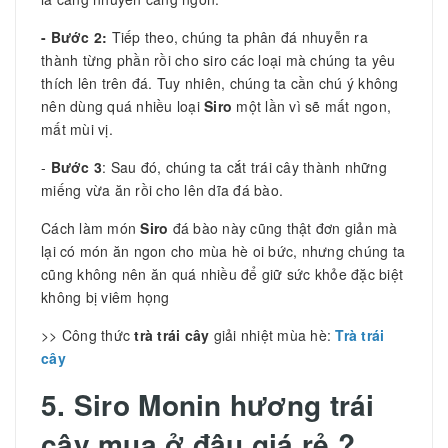
- Bước 2:
Tiếp theo, chúng ta phân đá nhuyễn ra
thành từng phần rồi cho siro các loại mà chúng ta yêu
thích lên trên đá. Tuy nhiên, chúng ta cần chú ý không
nên dùng quá nhiều loại
Siro
một lần vì sẽ mất ngon,
mất mùi vị.
-
Bước 3
: Sau đó, chúng ta cắt trái cây thành những
miếng vừa ăn rồi cho lên dĩa đá bào.
Cách làm món
Siro
đá bào này cũng thật đơn giản mà
lại có món ăn ngon cho mùa hè oi bức, nhưng chúng ta
cũng không nên ăn quá nhiều để giữ sức khỏe đặc biệt
không bị viêm họng
>> Công thức
trà trái cây
giải nhiệt mùa hè:
Trà trái
cây
5. Siro Monin hương trái
cây mua ở đâu giá rẻ ?