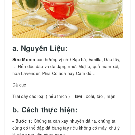
a. Nguyên Liệu:
Siro Monin
các hương vị như Bạc hà, Vanilla, Dâu tây,
… Đến độc đáo và đa dạng như: Mojito, quả mâm xôi,
hoa Lavender, Pina Colada hay Cam đỏ…
Đá cục
Trái cây các loại ( nếu thích ) – kiwi , xoài, táo , mận
b. Cách thực hiện:
- Bước 1:
Chúng ta cần xay nhuyễn đá ra, chúng ta
cũng có thể đập đá bằng tay nếu không có máy, chú ý
là càng nhuyễn càng ngon.