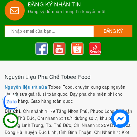
ĐĂNG KÝ NHẬN TIN
Đăng ký để nhận thông tin khuyến mãi
ĐĂNG KÝ
Nguyên Liệu Pha Chế Tobee Food
Nguyên liệu trà sữa
Tobee Food, chuyên cung cấp nguyên
liệu trà sữa giá rẻ, sỉ toàn quốc. Dạy pha chế miễn phí cho
khách hàng, Giao hàng toàn quốc
Địa Chỉ:
Chi nhánh 1: 79 Tăng Nhơn Phú, Phước Long B, Quận
9, TP. Thủ Đức, Chi nhánh 2: 10/1 đường số 7, khu phố 3,
Phường Linh Trung, Tp. Thủ Đức, Chi Nhánh 3: 259 DT766, xã
Đông Hà, huyện Đức Linh, tỉnh Bình Thuận, Chi Nhánh 4: Kiot