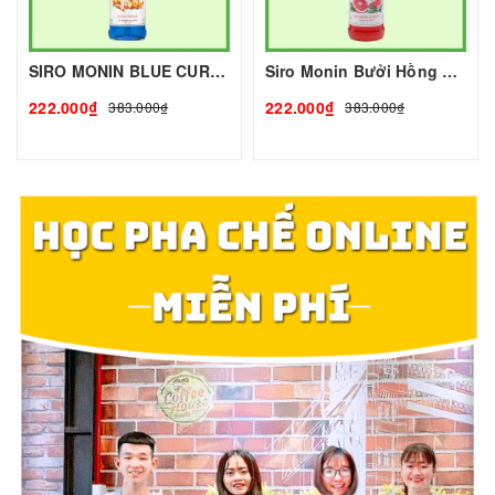
SIRO MONIN BLUE CURACAO - 700ml | Nguyên liệu pha chế- TOBEE FOOD
Siro Monin Bưởi Hồng 700ml (Pink Grapefruit) I Nguyên Liệu Pha Chế - Tobee Food
222.000₫
222.000₫
383.000₫
383.000₫