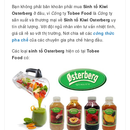
Bạn không phải băn khoăn phải mua
Sinh tố Kiwi
Osterberg
ở đâu, vì
Cô
ng ty
Tobee Food
là
Cô
ng ty
sản xuất và thương mại về
Sinh tố Kiwi Osterberg
uy
tín chất lượng. Với đội ngủ nhân viên tư vấn nhiệt tình,
giá cả rẻ so với thị trường, Nơi chia sẽ các
cô
ng thức
pha chế
của các chuyên gia pha chế hàng đầu.
Các loại
sinh tố Osterberg
hiện có tại
Tobee
Food
có: