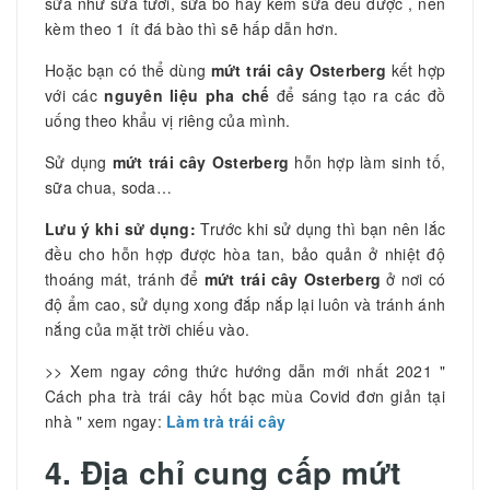
sữa như sữa tươi, sữa bo hay kem sữa đều được , nên
kèm theo 1 ít đá bào thì sẽ hấp dẫn hơn.
Hoặc bạn có thể dùng
mứt trái cây Osterberg
kết hợp
với các
nguyên liệu pha chế
để sáng tạo ra các đồ
uống theo khẩu vị riêng của mình.
Sử dụng
mứt trái cây Osterberg
hỗn hợp làm sinh tố,
sữa chua, soda…
Lưu ý khi sử dụng:
Trước khi sử dụng thì bạn nên lắc
đều cho hỗn hợp được hòa tan, bảo quản ở nhiệt độ
thoáng mát, tránh để
mứt trái cây Osterberg
ở nơi có
độ ẩm cao, sử dụng xong đắp nắp lại luôn và tránh ánh
nắng của mặt trời chiếu vào.
>> Xem ngay
cô
ng thức hướng dẫn mới nhất 2021 "
Cách pha trà trái cây hốt bạc mùa Covid đơn giản tại
nhà " xem ngay:
Làm trà trái cây
4. Địa chỉ cung cấp mứt