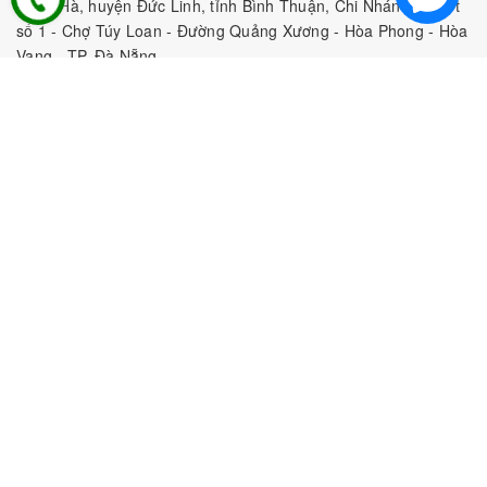
Đông Hà, huyện Đức Linh, tỉnh Bình Thuận, Chi Nhánh 4: Kiot
số 1 - Chợ Túy Loan - Đường Quảng Xương - Hòa Phong - Hòa
Vang - TP. Đà Nẵng
MST:
0316297519 do SKHDT Tp Hồ Chí Minh cấp ngày
28/05/2020
Hotline:
0935 688 198
/
034 966 3735
E-mail:
tobeefood@gmail.com
MUA SẮM NGUYÊN LIỆU PHA CHẾ
CHÍNH SÁCH
CHƯƠNG TRÌNH ƯU ĐÃI
Bản quyền thuộc về
CÔNG TY TNHH TOBEE FOOD
|
Cung
cấp bởi
Sapo