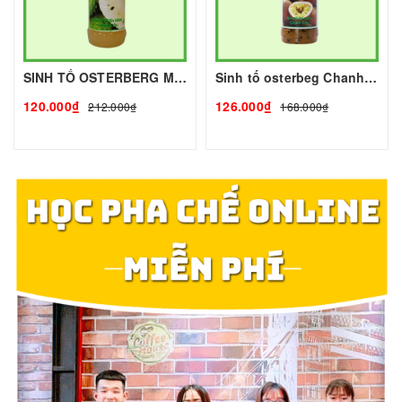
SINH TỐ OSTERBERG MÃNG CẦU - 1L - OSTERBERG | Mứt - Sinh Tố làm Trà Sữa - TOBEE FOOD
Sinh tố osterbeg Chanh Dây 1L I Nguyên Liệu Pha Chế - Trà Trái Cây - Tobee Food
120.000₫
126.000₫
212.000₫
168.000₫