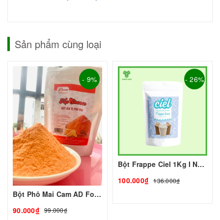
Sản phẩm cùng loại
- 9%
- 26%
Bột Frappe Ciel 1Kg I Nguyên Liệu Pha Chế - Tobee Food
100.000₫
136.000₫
Bột Phô Mai Cam AD Food
90.000₫
99.000₫