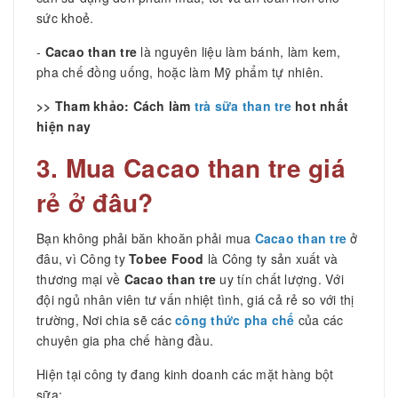
sức khoẻ.
-
Cacao than tre
là nguyên liệu làm bánh, làm kem,
pha chế đồng uống, hoặc làm Mỹ phẩm tự nhiên.
>> Tham khảo: Cách làm
trà sữa than tre
hot nhất
hiện nay
3.
Mua C
acao than tre giá
rẻ
ở đâu?
Bạn không phải băn khoăn phải mua
Cacao than tre
ở
đâu, vì Công ty
Tobee Food
là Công ty sản xuất và
thương mại về
Cacao than tre
uy tín chất lượng. Với
đội ngủ nhân viên tư vấn nhiệt tình, giá cả rẻ so với thị
trường, Nơi chia sẽ các
công thức pha chế
của các
chuyên gia pha chế hàng đầu.
Hiện tại công ty đang kinh doanh các mặt hàng bột
sữa: