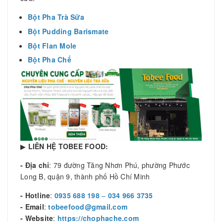
Bột Pha Trà Sữa
Bột Pudding Barismate
Bột Flan Mole
Bột Pha Chế
▶
LIÊN HỆ TOBEE FOOD:
- Địa chỉ
: 79 đường Tăng Nhơn Phú, phường Phước
Long B, quận 9, thành phố Hồ Chí Minh
- Hotline
:
0935 688 198
–
034 966 3735
- Email
:
tobeefood@gmail.com
- Website
:
https://chophache.com