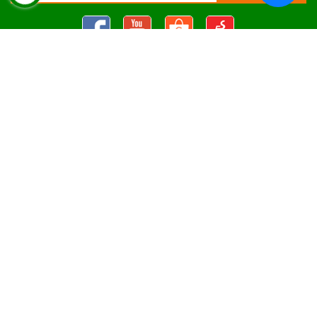
Nguyên Liệu Pha Chế Tobee Food
Nguyên liệu trà sữa
Tobee Food, chuyên cung cấp nguyên
liệu trà sữa giá rẻ, sỉ toàn quốc. Dạy pha chế miễn phí cho
khách hàng, Giao hàng toàn quốc
Địa Chỉ:
Chi nhánh 1: 79 Tăng Nhơn Phú, Phước Long B, Quận
9, TP. Thủ Đức, Chi nhánh 2: 10/1 đường số 7, khu phố 3,
Phường Linh Trung, Tp. Thủ Đức, Chi Nhánh 3: 259 DT766, xã
Đông Hà, huyện Đức Linh, tỉnh Bình Thuận, Chi Nhánh 4: Kiot
số 1 - Chợ Túy Loan - Đường Quảng Xương - Hòa Phong - Hòa
Vang - TP. Đà Nẵng
MST:
0316297519 do SKHDT Tp Hồ Chí Minh cấp ngày
28/05/2020
Hotline:
0935 688 198
/
034 966 3735