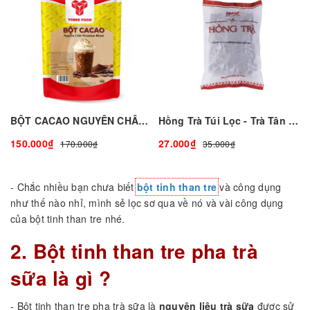
BỘT CACAO NGUYÊN CHÂT THƯỢNG HẠNG - 500GR I TOBEE FOOD
Hồng Trà Túi Lọc - Trà Tân Nam Bắc - 300G
150.000₫
27.000₫
170.000₫
35.000₫
- Chắc nhiều bạn chưa biết
bột tinh than tre
và công dụng
như thế nào nhỉ, mình sẻ lọc sơ qua về nó và vài công dụng
của bột tinh than tre nhé.
2. Bột tinh than tre pha trà
sữa là gì ?
- Bột tinh than tre pha trà sữa là
nguyên liệu trà sữa
được sử