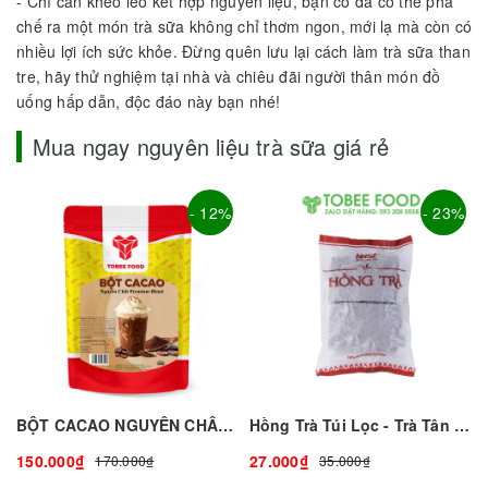
- Chỉ cần khéo léo kết hợp nguyên liệu, bạn có đã có thể pha
chế ra một món trà sữa không chỉ thơm ngon, mới lạ mà còn có
nhiều lợi ích sức khỏe. Đừng quên lưu lại cách làm trà sữa than
tre, hãy thử nghiệm tại nhà và chiêu đãi người thân món đồ
uống hấp dẫn, độc đáo này bạn nhé!
Mua ngay nguyên liệu trà sữa giá rẻ
- 12%
- 23%
BỘT CACAO NGUYÊN CHÂT THƯỢNG HẠNG - 500GR I TOBEE FOOD
Hồng Trà Túi Lọc - Trà Tân Nam Bắc - 300G
150.000₫
27.000₫
170.000₫
35.000₫