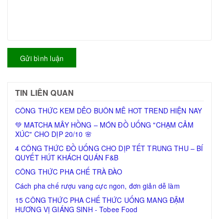
Gửi bình luận
TIN LIÊN QUAN
CÔNG THỨC KEM DẺO BUÔN MÊ HOT TREND HIỆN NAY
💚 MATCHA MÂY HỒNG – MÓN ĐỒ UỐNG "CHẠM CẢM
XÚC" CHO DỊP 20/10 🌸
4 CÔNG THỨC ĐỒ UỐNG CHO DỊP TẾT TRUNG THU – BÍ
QUYẾT HÚT KHÁCH QUÁN F&B
CÔNG THỨC PHA CHẾ TRÀ ĐÀO
Cách pha chế rượu vang cực ngon, đơn giản dễ làm
15 CÔNG THỨC PHA CHẾ THỨC UỐNG MANG ĐẬM
HƯƠNG VỊ GIÁNG SINH - Tobee Food