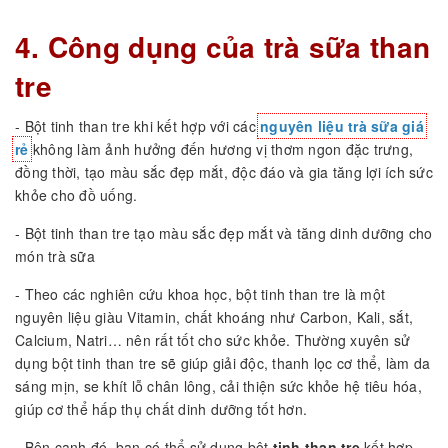
4. Công dụng của trà sữa than
tre
- Bột tinh than tre khi kết hợp với các
nguyên liệu trà sữa giá
rẻ
không làm ảnh hưởng đến hương vị thơm ngon đặc trưng,
đồng thời, tạo màu sắc đẹp mắt, độc đáo và gia tăng lợi ích sức
khỏe cho đồ uống.
- Bột tinh than tre tạo màu sắc đẹp mắt và tăng dinh dưỡng cho
món trà sữa
- Theo các nghiên cứu khoa học, bột tinh than tre là một
nguyên liệu giàu Vitamin, chất khoáng như Carbon, Kali, sắt,
Calcium, Natri… nên rất tốt cho sức khỏe. Thường xuyên sử
dụng bột tinh than tre sẽ giúp giải độc, thanh lọc cơ thể, làm da
sáng mịn, se khít lỗ chân lông, cải thiện sức khỏe hệ tiêu hóa,
giúp cơ thể hấp thụ chất dinh dưỡng tốt hơn.
- Bên cạnh đó, bạn có thể sử dụng bột
tinh than tre
kết hợp