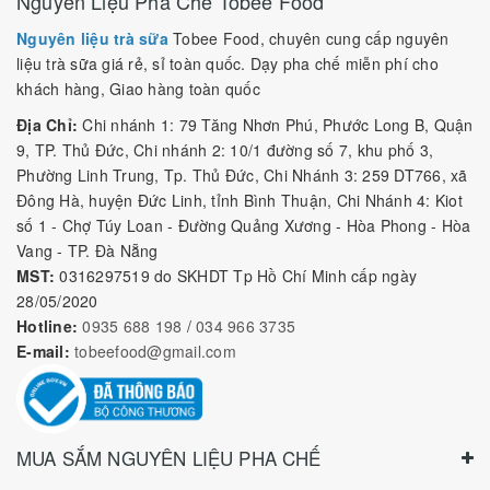
Nguyên Liệu Pha Chế Tobee Food
Nguyên liệu trà sữa
Tobee Food, chuyên cung cấp nguyên
liệu trà sữa giá rẻ, sỉ toàn quốc. Dạy pha chế miễn phí cho
khách hàng, Giao hàng toàn quốc
Địa Chỉ:
Chi nhánh 1: 79 Tăng Nhơn Phú, Phước Long B, Quận
9, TP. Thủ Đức, Chi nhánh 2: 10/1 đường số 7, khu phố 3,
Phường Linh Trung, Tp. Thủ Đức, Chi Nhánh 3: 259 DT766, xã
Đông Hà, huyện Đức Linh, tỉnh Bình Thuận, Chi Nhánh 4: Kiot
số 1 - Chợ Túy Loan - Đường Quảng Xương - Hòa Phong - Hòa
Vang - TP. Đà Nẵng
MST:
0316297519 do SKHDT Tp Hồ Chí Minh cấp ngày
28/05/2020
Hotline:
0935 688 198
/
034 966 3735
E-mail:
tobeefood@gmail.com
MUA SẮM NGUYÊN LIỆU PHA CHẾ