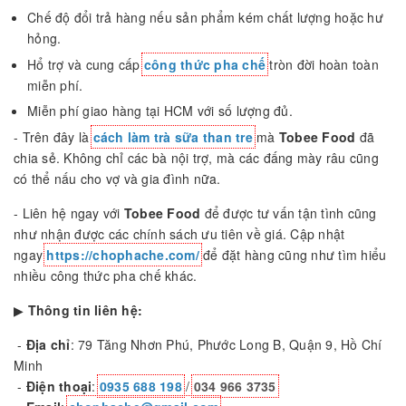
Chế độ đổi trả hàng nếu sản phẩm kém chất lượng hoặc hư
hỏng.
Hổ trợ và cung cấp
công thức pha chế
tròn đời hoàn toàn
miễn phí.
Miễn phí giao hàng tại HCM với số lượng đủ.
- Trên đây là
cách làm trà sữa than tre
mà
Tobee Food
đã
chia sẻ. Không chỉ các bà nội trợ, mà các đấng mày râu cũng
có thể nấu cho vợ và gia đình nữa.
- Liên hệ ngay với
Tobee Food
để được tư vấn tận tình cũng
như nhận được các chính sách ưu tiên về giá. Cập nhật
ngay
https://chophache.com/
để đặt hàng cũng như tìm hiểu
nhiều công thức pha chế khác.
▶
Thông tin liên hệ:
-
Địa chỉ
: 79 Tăng Nhơn Phú, Phước Long B, Quận 9, Hồ Chí
Minh
-
Điện thoại
:
0935 688 198
/
034 966 3735