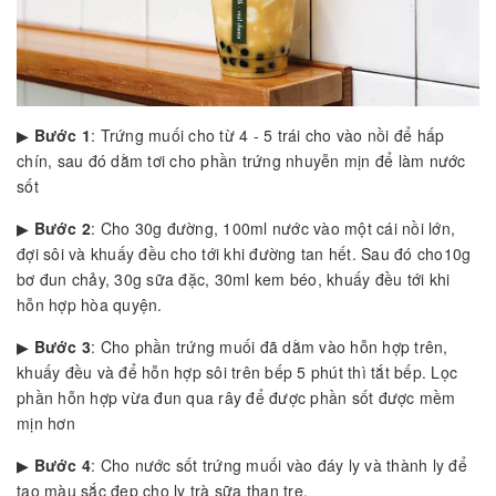
▶
Bước 1
: Trứng muối cho từ 4 - 5 trái cho vào nồi để hấp
chín, sau đó dằm tơi cho phần trứng nhuyễn mịn để làm nước
sốt
▶
Bước 2
: Cho 30g đường, 100ml nước vào một cái nồi lớn,
đợi sôi và khuấy đều cho tới khi đường tan hết. Sau đó cho10g
bơ đun chảy, 30g sữa đặc, 30ml kem béo, khuấy đều tới khi
hỗn hợp hòa quyện.
▶
Bước 3
: Cho phần trứng muối đã dằm vào hỗn hợp trên,
khuấy đều và để hỗn hợp sôi trên bếp 5 phút thì tắt bếp. Lọc
phần hỗn hợp vừa đun qua rây để được phần sốt được mềm
mịn hơn
▶
Bước 4
: Cho nước sốt trứng muối vào đáy ly và thành ly để
tạo màu sắc đẹp cho ly trà sữa than tre.