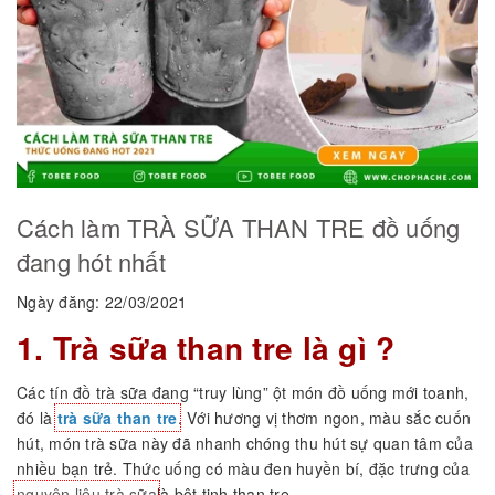
Cách làm TRÀ SỮA THAN TRE đồ uống
đang hót nhất
Ngày đăng: 22/03/2021
1. Trà sữa than tre là gì ?
Các tín đồ trà sữa đang “truy lùng” ột món đồ uống mới toanh,
đó là
trà sữa than tre
. Với hương vị thơm ngon, màu sắc cuốn
hút, món trà sữa này đã nhanh chóng thu hút sự quan tâm của
nhiều bạn trẻ. Thức uống có màu đen huyền bí, đặc trưng của
nguyên liệu trà sữa
là bột tinh than tre.