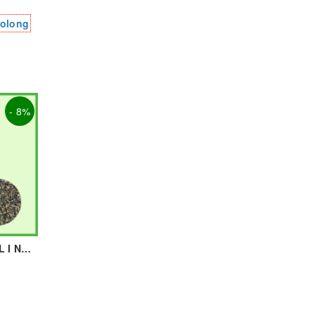
 olong
- 8%
TRÀ LÀI 500G - ROYAL I NGUYÊN LIỆU PHA CHẾ - TOBEE FOOD