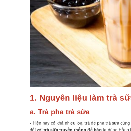
1. Nguyên liệu làm trà s
a. Trà pha trà sữa
- Hiện nay có khá nhiều loại trà để pha trà sữa cũn
đối với
trà sữa truyền thống để bán
ta dùng Hồng t