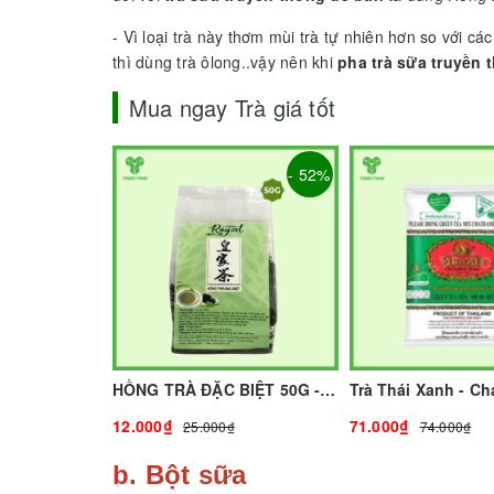
- Vì loại trà này thơm mùi trà tự nhiên hơn so với c
thì dùng trà ôlong..vậy nên khi
pha trà sữa truyền 
Mua ngay Trà giá tốt
- 52%
HỒNG TRÀ ĐẶC BIỆT 50G - ROYAL I NGUYÊN LIỆU PHA CHẾ - TOBEE FOOD
12.000₫
71.000₫
25.000₫
74.000₫
b. Bột sữa