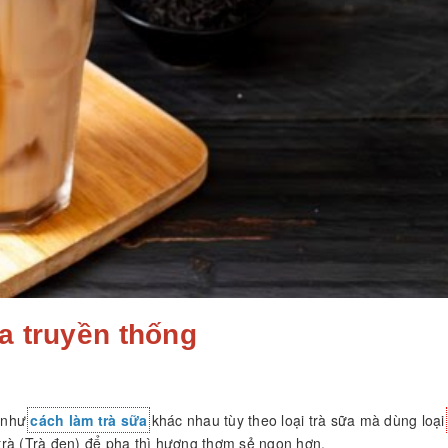
ữa truyền thống
g như
cách làm trà sữa
khác nhau tùy theo loại trà sữa mà dùng loạ
rà (Trà đen) để pha thì hương thơm sẻ ngon hơn.