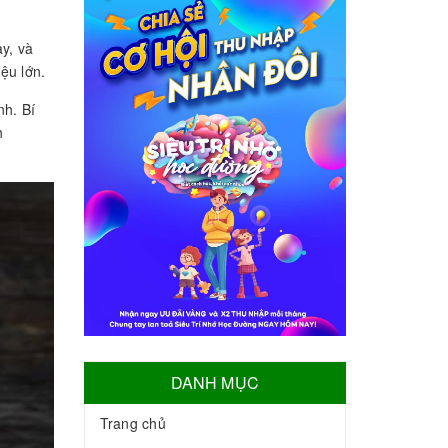
y, và
ệu lớn.
h. Bí
h
DANH MỤC
Trang chủ