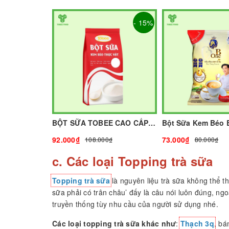
- 15%
BỘT SỮA TOBEE CAO CẤP - 1KG | NGUYÊN LIỆU PHA CHẾ
92.000₫
73.000₫
108.000₫
80.000₫
c. Các loại Topping trà sữa
Topping trà sữa
là nguyên liệu trà sữa không thể th
sữa phải có trân châu’ đấy là câu nói luôn đúng, ngo
truyền thống tùy nhu cầu của người sử dụng nhé.
Các loại topping trà sữa khác như
:
Thạch 3q
, bá