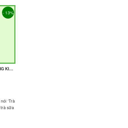
- 13%
BỘT KHOAI MÔN UỐNG KING - 1kg - KING | Nguyên liệu pha chế - TOBEE FOOD
nói ‘Trà
 trà sữa