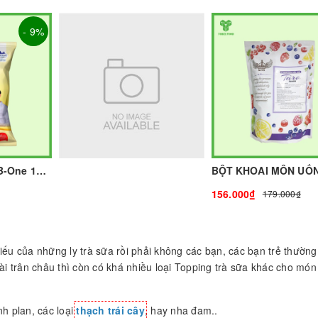
- 9%
Bột Sữa Kem Béo B-One 1Kg I Nguyên Liệu Pha Chế - Tobee Food
156.000₫
179.000₫
iếu của những ly trà sữa rồi phải không các bạn, các bạn trẻ thường 
ài trân châu thì còn có khá nhiều loại Topping trà sữa khác cho món
nh plan, các loại
thạch trái cây
, hay nha đam..