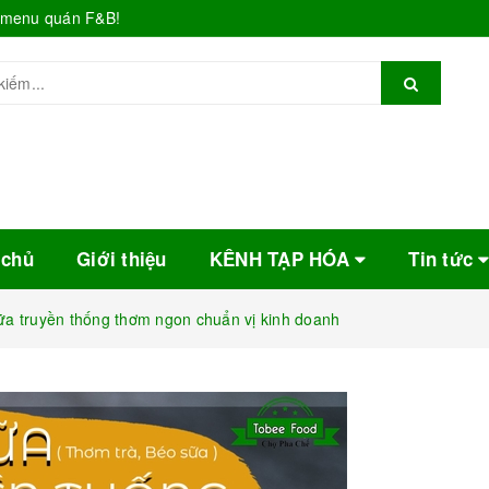
o menu quán F&B!
 chủ
Giới thiệu
KÊNH TẠP HÓA
Tin tức
ữa truyền thống thơm ngon chuẩn vị kinh doanh