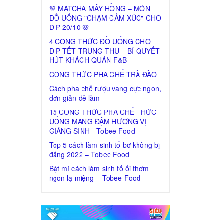
💚 MATCHA MÂY HỒNG – MÓN
ĐỒ UỐNG "CHẠM CẢM XÚC" CHO
DỊP 20/10 🌸
4 CÔNG THỨC ĐỒ UỐNG CHO
DỊP TẾT TRUNG THU – BÍ QUYẾT
HÚT KHÁCH QUÁN F&B
CÔNG THỨC PHA CHẾ TRÀ ĐÀO
Cách pha chế rượu vang cực ngon,
đơn giản dễ làm
15 CÔNG THỨC PHA CHẾ THỨC
UỐNG MANG ĐẬM HƯƠNG VỊ
GIÁNG SINH - Tobee Food
Top 5 cách làm sinh tố bơ không bị
đắng 2022 – Tobee Food
Bật mí cách làm sinh tố ổi thơm
ngon lạ miệng – Tobee Food