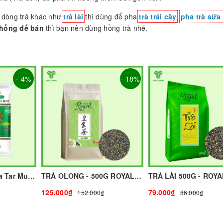
ác dòng trà khác như
trà lài
thì dùng để pha
trà trái cây
,
pha trà sữa
thống để bán
thì bạn nên dùng hồng trà nhé.
- 4%
- 18%
Trà Thái Xanh - Cha Tar Mua Thái Lan Cao Cấp I Nguyên Liệu Pha Chế - TOBEE FOOD
TRÀ OLONG - 500G ROYAL I NGUYÊN LIỆU PHA CHẾ - TOBEE FOOD
125.000₫
79.000₫
152.000₫
86.000₫