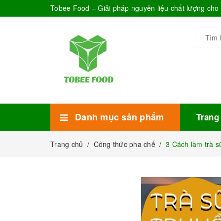
Tobee Food – Giải pháp nguyên liệu chất lượng ch
Danh mục sản phẩm
Trang
Xem thêm
Bánh Kẹo
Combo trà sữa
Thực phẩm đóng hộp
Mứt sinh tố
Bột Sữa
Topping Trà Sữa
Trang chủ
/
Công thức pha chế
/
3 Cách làm trà s