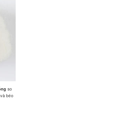
ống
so
 và béo