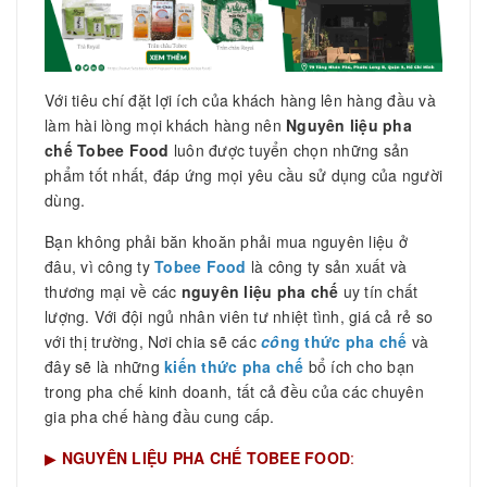
Với tiêu chí đặt lợi ích của khách hàng lên hàng đầu và
làm hài lòng mọi khách hàng nên
Nguyên liệu pha
chế Tobee Food
luôn được tuyển chọn những sản
phẩm tốt nhất, đáp ứng mọi yêu cầu sử dụng của người
dùng.
Bạn không phải băn khoăn phải mua nguyên liệu ở
đâu, vì công ty
Tobee Food
là công ty sản xuất và
thương mại về các
nguyên liệu pha chế
uy tín chất
lượng. Với đội ngủ nhân viên tư nhiệt tình, giá cả rẻ so
với thị trường, Nơi chia sẽ các
cô
ng thức pha chế
và
đây sẽ là những
kiến thức pha chế
bổ ích cho bạn
trong pha chế kinh doanh, tất cả đều của các chuyên
gia pha chế hàng đầu cung cấp.
▶
NGUYÊN LIỆU PHA CHẾ TOBEE FOOD
: