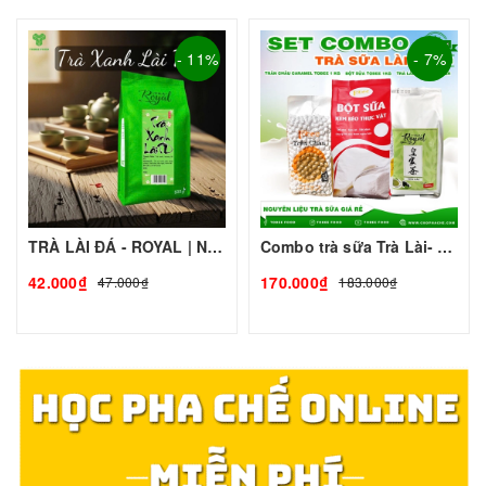
- 11%
- 7%
TRÀ LÀI ĐÁ - ROYAL | NGUYÊN LIỆU PHA CHẾ - TOBEE FOOD
Combo trà sữa Trà Lài- Đen Lớn
42.000₫
170.000₫
47.000₫
183.000₫