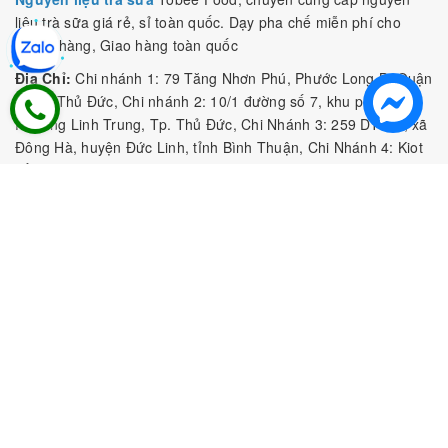
liệu trà sữa giá rẻ, sỉ toàn quốc. Dạy pha chế miễn phí cho
khách hàng, Giao hàng toàn quốc
Địa Chỉ:
Chi nhánh 1: 79 Tăng Nhơn Phú, Phước Long B, Quận
9, TP. Thủ Đức, Chi nhánh 2: 10/1 đường số 7, khu phố 3,
Phường Linh Trung, Tp. Thủ Đức, Chi Nhánh 3: 259 DT766, xã
Đông Hà, huyện Đức Linh, tỉnh Bình Thuận, Chi Nhánh 4: Kiot
số 1 - Chợ Túy Loan - Đường Quảng Xương - Hòa Phong - Hòa
Vang - TP. Đà Nẵng
MST:
0316297519 do SKHDT Tp Hồ Chí Minh cấp ngày
28/05/2020
Hotline:
0935 688 198
/
034 966 3735
E-mail:
tobeefood@gmail.com
MUA SẮM NGUYÊN LIỆU PHA CHẾ
CHÍNH SÁCH