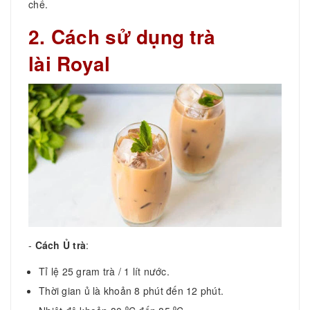
chế.
2. Cách sử dụng trà
lài Royal
-
Cách Ủ trà
:
Tỉ lệ 25 gram trà / 1 lít nước.
Thời gian ủ là khoản 8 phút đến 12 phút.