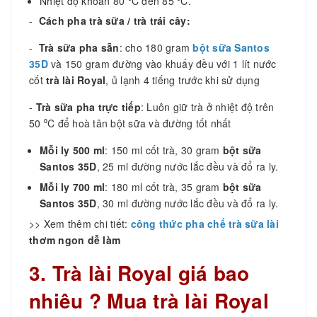
Nhiệt độ khoản 80 ⁰C đến 85 ⁰C.
-
Cách pha trà sữa / trà trái cây:
-
Trà sữa pha sẵn
: cho 180 gram
bột sữa Santos
35D
và 150 gram đường vào khuấy đều với 1 lít nước
cốt
trà lài Royal
, ủ lạnh 4 tiếng trước khi sử dụng
-
Trà sữa pha trực tiếp
: Luôn giữ trà ở nhiệt độ trên
50 ⁰C để hoà tân bột sữa và đường tốt nhất
Mỗi ly 500 ml
: 150 ml cốt trà, 30 gram
bột sữa
Santos 35D
, 25 ml đường nước lắc đều và đổ ra ly.
Mỗi ly 700 ml
: 180 ml cốt trà, 35 gram
bột sữa
Santos 35D
, 30 ml đường nước lắc đều và đổ ra ly.
>> Xem thêm chi tiết:
công thức pha chế trà sữa lài
thơm ngon dễ làm
3. Trà lài Royal giá bao
nhiêu ? Mua trà lài Royal