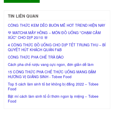
TIN LIÊN QUAN
CÔNG THỨC KEM DẺO BUÔN MÊ HOT TREND HIỆN NAY
💚 MATCHA MÂY HỒNG – MÓN ĐỒ UỐNG "CHẠM CẢM
XÚC" CHO DỊP 20/10 🌸
4 CÔNG THỨC ĐỒ UỐNG CHO DỊP TẾT TRUNG THU – BÍ
QUYẾT HÚT KHÁCH QUÁN F&B
CÔNG THỨC PHA CHẾ TRÀ ĐÀO
Cách pha chế rượu vang cực ngon, đơn giản dễ làm
15 CÔNG THỨC PHA CHẾ THỨC UỐNG MANG ĐẬM
HƯƠNG VỊ GIÁNG SINH - Tobee Food
Top 5 cách làm sinh tố bơ không bị đắng 2022 – Tobee
Food
Bật mí cách làm sinh tố ổi thơm ngon lạ miệng – Tobee
Food