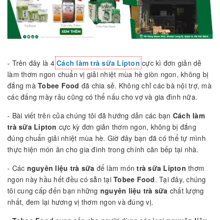
- Trên đây là 4
Cách làm trà sữa Lipton
cực kì đơn giản dễ
làm thơm ngon chuẩn vị giải nhiệt mùa hè giòn ngon, không bị
đắng mà
Tobee Food
đã chia sẻ. Không chỉ các bà nội trợ, mà
các đấng mày râu cũng có thể nấu cho vợ và gia đình nữa.
- Bài viết trên của chúng tôi đã hướng dẫn các bạn
Cách làm
trà sữa Lipton
cực kỳ đơn giản thơm ngon, không bị đắng
đúng chuẩn giải nhiệt mùa hè. Giờ đây bạn đã có thể tự mình
thực hiện món ăn cho gia đình trong chính căn bếp tại nhà.
- Các
nguyên liệu trà sữa
để làm món
trà sữa Lipton
thơm
ngon này hầu hết đều có sẵn tại
Tobee Food
. Tại đây, chúng
tôi cung cấp đến bạn những
nguyên liệu trà sữa
chất lượng
nhất, đem lại hương vị thơm ngon và đúng vị.