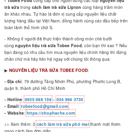
- Tobee Food
cung cấp cho người dùng các loại
nguyên liệu
trà sữa
trong
cách làm trà sữa Lipton
cùng hàng trăm món
ăn khác nhau. Tự hào là đơn vị cung cấp nguyên liệu chất
lượng hàng đầu tại Việt Nam, đồng hành cùng các đầu bếp trên
toàn lãnh thổ hình chữ S.
- Không ít người đã thực hiện thành công món chè bưởi
cùng
nguyên liệu trà sữa Tobee Food
, còn bạn thì sao ? Nếu
bạn đang có nhu cầu tìm mua nguyên liệu chính hãng thì đừng
chần chừ mà hãy liên hệ ngay với chúng tôi thông qua:
▶
NGUYÊN LIỆU TRÀ SỮA TOBEE FOOD
:
- Địa chỉ
: 79 đường Tăng Nhơn Phú, phường Phước Long B,
quận 9, thành phố Hồ Chí Minh
- Hotline
:
0935 688 198
–
034 966 3735
- Email
:
tobeefood@gmail.com
- Website
:
https://chophache.com
>> Xem thêm: 3
cách làm trà sữa phô mai
thanh mát thơm
ngon cách làm đơn giản