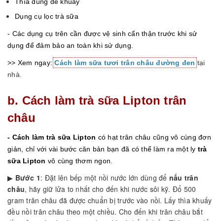
Thìa dùng để khuấy
Dụng cụ lọc trà sữa
- Các dụng cụ trên cần được vệ sinh cẩn thận trước khi sử
dụng để đảm bảo an toàn khi sử dụng.
>> Xem ngay:
Cách làm sữa tươi trân châu đường đen
tại
nhà.
b. Cách làm trà sữa Lipton trân
châu
- Cách làm trà sữa Lipton
có hạt trân châu cũng vô cùng đơn
giản, chỉ với vài bước căn bản bạn đã có thể làm ra một ly
trà
sữa Lipton
vô cùng thơm ngon.
▶
Bước 1
: Đặt lên bếp một nồi nước lớn dùng để
nấu trân
châu
, hãy giữ lửa to nhất cho đến khi nước sôi kỹ. Đổ 500
gram trân châu đã được chuẩn bị trước vào nồi. Lấy thìa khuấy
đều nồi trân châu theo một chiều. Cho đến khi trân châu bắt