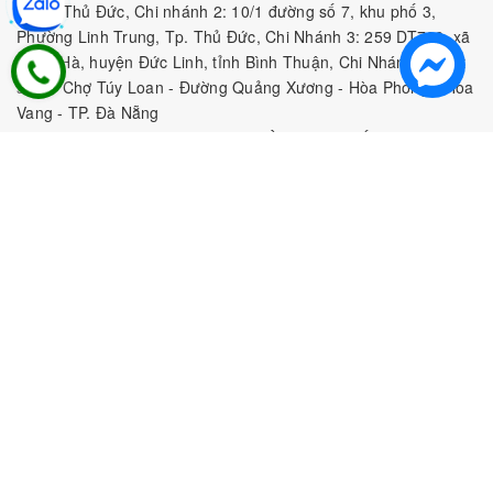
9, TP. Thủ Đức, Chi nhánh 2: 10/1 đường số 7, khu phố 3,
Phường Linh Trung, Tp. Thủ Đức, Chi Nhánh 3: 259 DT766, xã
Đông Hà, huyện Đức Linh, tỉnh Bình Thuận, Chi Nhánh 4: Kiot
số 1 - Chợ Túy Loan - Đường Quảng Xương - Hòa Phong - Hòa
Vang - TP. Đà Nẵng
MST:
0316297519 do SKHDT Tp Hồ Chí Minh cấp ngày
28/05/2020
Hotline:
0935 688 198
/
034 966 3735
E-mail:
tobeefood@gmail.com
MUA SẮM NGUYÊN LIỆU PHA CHẾ
CHÍNH SÁCH
CHƯƠNG TRÌNH ƯU ĐÃI