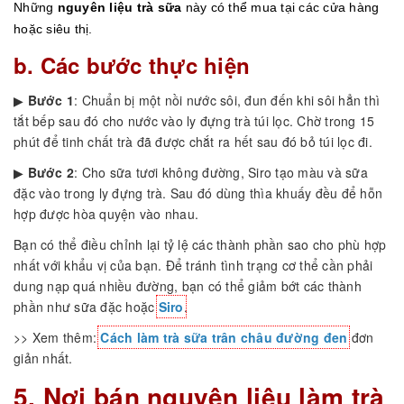
Những
nguyên liệu trà sữa
này có thể mua tại các cửa hàng
hoặc siêu thị.
b. Các bước thực hiện
▶
Bước 1
: Chuẩn bị một nồi nước sôi, đun đến khi sôi hẳn thì
tắt bếp sau đó cho nước vào ly đựng trà túi lọc. Chờ trong 15
phút để tinh chất trà đã được chắt ra hết sau đó bỏ túi lọc đi.
▶
Bước 2
: Cho sữa tươi không đường, Siro tạo màu và sữa
đặc vào trong ly đựng trà. Sau đó dùng thìa khuấy đều để hỗn
hợp được hòa quyện vào nhau.
Bạn có thể điều chỉnh lại tỷ lệ các thành phần sao cho phù hợp
nhất với khẩu vị của bạn. Để tránh tình trạng cơ thể cần phải
dung nạp quá nhiều đường, bạn có thể giảm bớt các thành
phần như sữa đặc hoặc
Siro
.
>> Xem thêm:
Cách làm trà sữa trân châu đường đen
đơn
giản nhất.
5. Nơi bán nguyên liệu làm trà