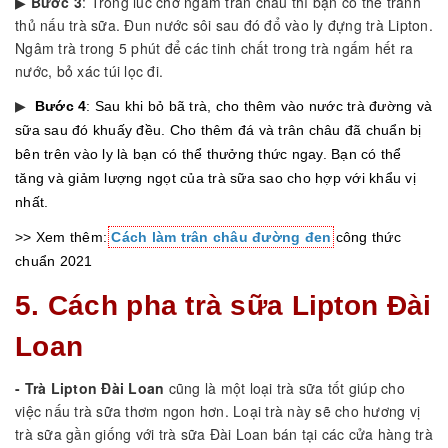
▶
Bước 3
: Trong lúc chờ ngâm trân châu thì bạn có thể tranh
thủ nấu trà sữa. Đun nước sôi sau đó đổ vào ly đựng trà Lipton.
Ngâm trà trong 5 phút để các tinh chất trong trà ngấm hết ra
nước, bỏ xác túi lọc đi.
▶
Bước 4
: Sau khi bỏ bã trà, cho thêm vào nước trà đường và
sữa sau đó khuấy đều. Cho thêm đá và trân châu đã chuẩn bị
bên trên vào ly là bạn có thể thưởng thức ngay. Bạn có thể
tăng và giảm lượng ngọt của trà sữa sao cho hợp với khẩu vị
nhất.
>> Xem thêm:
Cách làm trân châu đường đen
công thức
chuẩn 2021
5. Cách pha trà sữa Lipton Đài
Loan
- Trà Lipton Đài Loan
cũng là một loại trà sữa tốt giúp cho
việc nấu trà sữa thơm ngon hơn. Loại trà này sẽ cho hương vị
trà sữa gần giống với trà sữa Đài Loan bán tại các cửa hàng trà