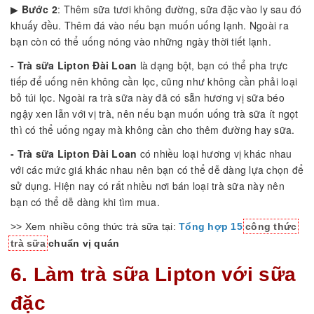
▶
Bước 2
: Thêm sữa tươi không đường, sữa đặc vào ly sau đó
khuấy đều. Thêm đá vào nếu bạn muốn uống lạnh. Ngoài ra
bạn còn có thể uống nóng vào những ngày thời tiết lạnh.
- Trà sữa Lipton Đài Loan
là dạng bột, bạn có thể pha trực
tiếp để uống nên không cần lọc, cũng như không cần phải loại
bỏ túi lọc. Ngoài ra trà sữa này đã có sẵn hương vị sữa béo
ngậy xen lẫn với vị trà, nên nếu bạn muốn uống trà sữa ít ngọt
thì có thể uống ngay mà không cần cho thêm đường hay sữa.
- Trà sữa Lipton Đài Loan
có nhiều loại hương vị khác nhau
với các mức giá khác nhau nên bạn có thể dễ dàng lựa chọn để
sử dụng. Hiện nay có rất nhiều nơi bán loại trà sữa này nên
bạn có thể dễ dàng khi tìm mua.
>> Xem nhiều công thức trà sữa tại:
Tổng hợp 15
công thức
trà sữa
chuẩn vị quán
6. Làm trà sữa Lipton với sữa
đặc