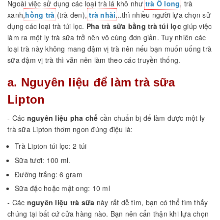
Ngoài việc sử dụng các loại trà lá khô như
trà Ô long
, trà
xanh,
hồng trà
(trà đen),
trà nhài
...thì nhiều người lựa chọn sử
dụng các loại trà túi lọc.
Pha trà sữa bằng trà túi lọc
giúp việc
làm ra một ly trà sữa trở nên vô cùng đơn giản. Tuy nhiên các
loại trà này không mang đậm vị trà nên nếu bạn muốn uống trà
sữa đậm vị trà thì vẫn nên làm theo các truyền thống.
a. Nguyên liệu để làm trà sữa
Lipton
- Các
nguyên liệu pha chế
cần chuẩn bị để làm được một ly
trà sữa Lipton thơm ngon đúng điệu là:
Trà Lipton túi lọc: 2 túi
Sữa tươi: 100 ml.
Đường trắng: 6 gram
Sữa đặc hoặc mật ong: 10 ml
- Các
nguyên liệu trà sữa
này rất dễ tìm, bạn có thể tìm thấy
chúng tại bất cứ cửa hàng nào. Bạn nên cẩn thận khi lựa chọn