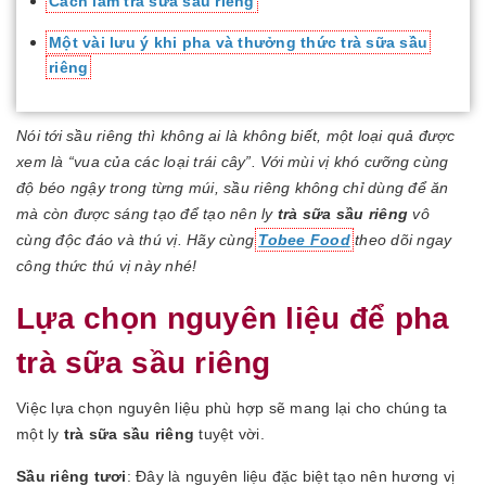
Cách làm trà sữa sầu riêng
Một vài lưu ý khi pha và thưởng thức trà sữa sầu
riêng
Nói tới sầu riêng thì không ai là không biết, một loại quả được
xem là “vua của các loại trái cây”. Với mùi vị khó cưỡng cùng
độ béo ngậy trong từng múi, sầu riêng không chỉ dùng để ăn
mà còn được sáng tạo để tạo nên ly
trà sữa sầu riêng
vô
cùng độc đáo và thú vị. Hãy cùng
Tobee Food
theo dõi ngay
công thức thú vị này nhé!
Lựa chọn nguyên liệu để pha
trà sữa sầu riêng
Việc lựa chọn nguyên liệu phù hợp sẽ mang lại cho chúng ta
một ly
trà sữa sầu riêng
tuyệt vời.
Sầu riêng tươi
: Đây là nguyên liệu đặc biệt tạo nên hương vị