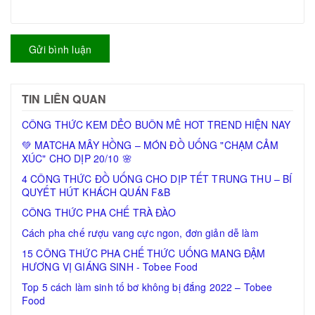
Gửi bình luận
TIN LIÊN QUAN
CÔNG THỨC KEM DẺO BUÔN MÊ HOT TREND HIỆN NAY
💚 MATCHA MÂY HỒNG – MÓN ĐỒ UỐNG "CHẠM CẢM
XÚC" CHO DỊP 20/10 🌸
4 CÔNG THỨC ĐỒ UỐNG CHO DỊP TẾT TRUNG THU – BÍ
QUYẾT HÚT KHÁCH QUÁN F&B
CÔNG THỨC PHA CHẾ TRÀ ĐÀO
Cách pha chế rượu vang cực ngon, đơn giản dễ làm
15 CÔNG THỨC PHA CHẾ THỨC UỐNG MANG ĐẬM
HƯƠNG VỊ GIÁNG SINH - Tobee Food
Top 5 cách làm sinh tố bơ không bị đắng 2022 – Tobee
Food