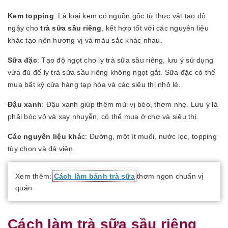
Kem topping
: Là loại kem có nguồn gốc từ thực vật tạo độ
ngậy cho
trà sữa sầu riêng
, kết hợp tốt với các nguyên liệu
khác tạo nên hương vị và màu sắc khác nhau.
Sữa đặc
: Tạo độ ngọt cho ly trà sữa sầu riêng, lưu ý sử dụng
vừa đủ để ly trà sữa sầu riêng không ngọt gắt. Sữa đặc có thể
mua bất kỳ cửa hàng tạp hóa và các siêu thị nhỏ lẻ.
Đậu xanh
: Đậu xanh giúp thêm mùi vị béo, thơm nhẹ. Lưu ý là
phải bóc vỏ và xay nhuyễn, có thể mua ở chợ và siêu thị.
Các nguyên liệu khá
c: Đường, một ít muối, nước lọc, topping
tùy chọn và đá viên.
Xem thêm:
Cách làm bánh trà sữa
thơm ngon chuẩn vị
quán.
Cách làm trà sữa sầu riêng