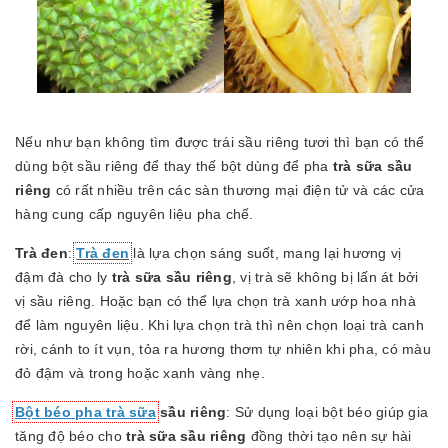
Nếu như bạn không tìm được trái sầu riêng tươi thì bạn có thể
dùng bột sầu riêng để thay thế bột dùng để pha
trà sữa sầu
riêng
có rất nhiều trên các sàn thương mại điện tử và các cửa
hàng cung cấp nguyên liệu pha chế.
Trà đen
:
Trà đen
là lựa chọn sáng suốt, mang lại hương vị
đậm đà cho ly
trà sữa sầu riêng
, vị trà sẽ không bị lấn át bởi
vị sầu riêng. Hoặc bạn có thể lựa chọn trà xanh ướp hoa nhà
để làm nguyên liệu. Khi lựa chọn trà thì nên chọn loại trà canh
rời, cánh to ít vụn, tỏa ra hương thơm tự nhiên khi pha, có màu
đỏ đậm và trong hoặc xanh vàng nhẹ.
Bột béo pha trà sữa
sầu riêng
: Sử dụng loại bột béo giúp gia
tăng độ béo cho
trà sữa sầu riêng
đồng thời tạo nên sự hài