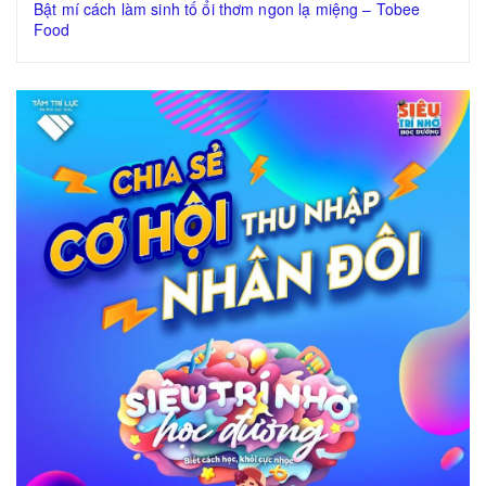
Bật mí cách làm sinh tố ổi thơm ngon lạ miệng – Tobee
Food