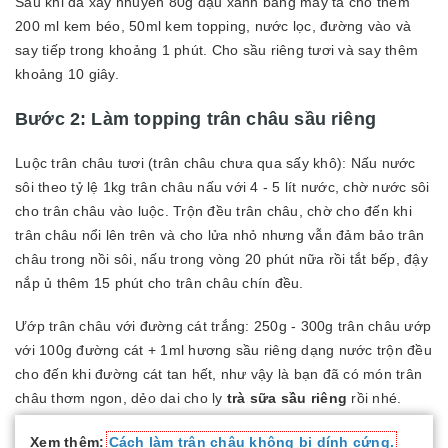
Sau khi đã xay nhuyễn 80g đậu xanh bằng máy ta cho thêm
200 ml kem béo, 50ml kem topping, nước lọc, đường vào và
say tiếp trong khoảng 1 phút. Cho sầu riêng tươi và say thêm
khoảng 10 giây.
Bước 2: Làm topping trân châu sầu riêng
Luộc trân châu tươi (trân châu chưa qua sấy khô): Nấu nước
sôi theo tỷ lệ 1kg trân châu nấu với 4 - 5 lít nước, chờ nước sôi
cho trân châu vào luộc. Trộn đều trân châu, chờ cho đến khi
trân châu nổi lên trên và cho lửa nhỏ nhưng vẫn đảm bảo trân
châu trong nồi sôi, nấu trong vòng 20 phút nữa rồi tắt bếp, đậy
nắp ủ thêm 15 phút cho trân châu chín đều.
Ướp trân châu với đường cát trắng: 250g - 300g trân châu ướp
với 100g đường cát + 1ml hương sầu riêng dạng nước trộn đều
cho đến khi đường cát tan hết, như vậy là bạn đã có món trân
châu thơm ngon, dẻo dai cho ly
trà sữa sầu riêng
rồi nhé.
Xem thêm:
Cách làm trân châu không bị dính cứng.