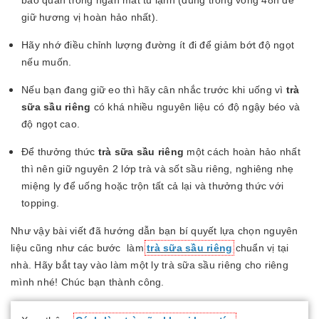
bảo quản trong ngăn mát tủ lạnh (dùng trong vòng 48h để
giữ hương vị hoàn hảo nhất).
Hãy nhớ điều chỉnh lượng đường ít đi để giảm bớt độ ngọt
nếu muốn.
Nếu bạn đang giữ eo thì hãy cân nhắc trước khi uống vì
trà
sữa sầu riêng
có khá nhiều nguyên liệu có độ ngậy béo và
độ ngọt cao.
Để thưởng thức
trà sữa sầu riêng
một cách hoàn hảo nhất
thì nên giữ nguyên 2 lớp trà và sốt sầu riêng, nghiêng nhẹ
miệng ly để uống hoặc trộn tất cả lại và thưởng thức với
topping.
Như vậy bài viết đã hướng dẫn bạn bí quyết lựa chọn nguyên
liệu cũng như các bước làm
trà sữa sầu riêng
chuẩn vị tại
nhà. Hãy bắt tay vào làm một ly trà sữa sầu riêng cho riêng
mình nhé! Chúc bạn thành công.