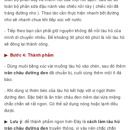
toàn bộ phần sữa đậu nành vào chiếc nồi này ( chiếc nồi đã
tráng đường nho ). Thao tác cần thực hiện nhanh bởi đường
nho sẽ nhanh chua khi tiếp xúc với nước.
- Tiếp theo bạn cần phải giữ nguyên không để nồi tàu hũ của
mình di chuyển nhiều. Để khoảng 30 phút 60 phút là nồi tàu hũ
sẽ đông lại thành công.
▶ Bước 4: Thành phẩm
- Dùng muôi bằng xúc vài muỗng tàu hũ vào chén, sau đó thêm
trân châu đường đen
đã chuẩn bị, cuối cùng thêm một ít đá
bào.
- Khi dùng vị thơm béo của tàu hũ kết hợp với vị ngọt thơm
đường đen. Đặc biệt là ăn trân châu đen mềm dai vừa miệng
chắc chắn sẽ rất ngon. Có thể sử dụng nóng hoặc lạnh đều
được.
▶ Lưu ý
: để thành phẩm ngon hơn Đây là
cách làm tàu hũ
trân châu đường đen
truyền thống, vì vậy nên chắc chắn