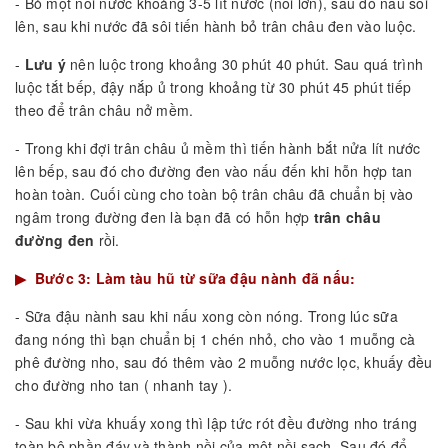
- Bỏ một nồi nước khoảng 3-5 lít nước (nồi lớn), sau đó nấu sôi
lên, sau khi nước đã sôi tiến hành bỏ trân châu đen vào luộc.
-
Lưu ý
nên luộc trong khoảng 30 phút 40 phút. Sau quá trình
luộc tắt bếp, đậy nắp ủ trong khoảng từ 30 phút 45 phút tiếp
theo để trân châu nở mềm.
- Trong khi đợi trân châu ủ mềm thì tiến hành bắt nửa lít nước
lên bếp, sau đó cho đường đen vào nấu đến khi hỗn hợp tan
hoàn toàn. Cuối cùng cho toàn bộ trân châu đã chuẩn bị vào
ngâm trong đường đen là bạn đã có hỗn hợp
trân châu
đường đen
rồi.
▶ Bước 3: Làm tàu hũ từ sữa đậu nành đã nấu:
- Sữa đậu nành sau khi nấu xong còn nóng. Trong lúc sữa
đang nóng thì bạn chuẩn bị 1 chén nhỏ, cho vào 1 muỗng cà
phê đường nho, sau đó thêm vào 2 muỗng nước lọc, khuấy đều
cho đường nho tan ( nhanh tay ).
- Sau khi vừa khuấy xong thì lập tức rót đều đường nho tráng
toàn bộ phần đáy và thành nồi của một nồi sạch. Sau đó đổ