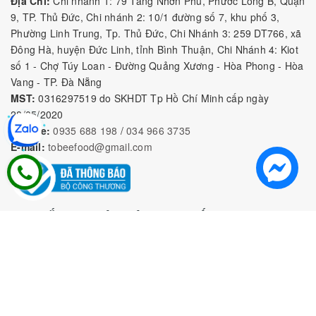
Địa Chỉ:
Chi nhánh 1: 79 Tăng Nhơn Phú, Phước Long B, Quận
9, TP. Thủ Đức, Chi nhánh 2: 10/1 đường số 7, khu phố 3,
Phường Linh Trung, Tp. Thủ Đức, Chi Nhánh 3: 259 DT766, xã
Đông Hà, huyện Đức Linh, tỉnh Bình Thuận, Chi Nhánh 4: Kiot
số 1 - Chợ Túy Loan - Đường Quảng Xương - Hòa Phong - Hòa
Vang - TP. Đà Nẵng
MST:
0316297519 do SKHDT Tp Hồ Chí Minh cấp ngày
28/05/2020
Hotline:
0935 688 198
/
034 966 3735
E-mail:
tobeefood@gmail.com
MUA SẮM NGUYÊN LIỆU PHA CHẾ
CHÍNH SÁCH
CHƯƠNG TRÌNH ƯU ĐÃI