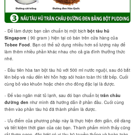
- Để làm được bạn cần chuẩn bị một bịch
bột tàu hũ
Singapore
( 90 gram ) hiện tại có bán trên cửa hàng của
Tobee Food
. Bạn có thể sử dụng nhiều hơn số lượng này để
làm thêm nhiều phần khác nhau cho cả gia đình thưởng thức
nhé.
- Đầu tiên hòa tan bột tàu hũ với 500 ml nước nguội, sau đó bắt
lên bếp và nấu đến khi hỗn hợp sôi hoàn toàn thì tắt bếp. Cuối
cùng bỏ vào khuôn hoặc chén cho đông đặc lại là được.
- Để vào ngăn mát tủ lạnh, sau đó bạn chuẩn bị
trân châu
đường đen
như mình đã hướng dẫn ở phần đầu. Cuối cùng
thêm vào phần tàu hũ đã thành phẩm là được.
- Ưu điểm của phương pháp này là thực hiện đơn giản, dễ dàng
và tiết kiệm thời gian của các bạn. Thành phẩm mình thấy cũng
rất thơm ngon, đặc biệt có vị tàu hũ truyền thống và hoàn toàn