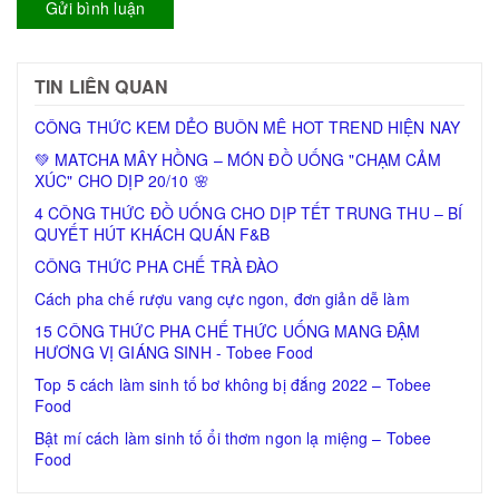
Gửi bình luận
TIN LIÊN QUAN
CÔNG THỨC KEM DẺO BUÔN MÊ HOT TREND HIỆN NAY
💚 MATCHA MÂY HỒNG – MÓN ĐỒ UỐNG "CHẠM CẢM
XÚC" CHO DỊP 20/10 🌸
4 CÔNG THỨC ĐỒ UỐNG CHO DỊP TẾT TRUNG THU – BÍ
QUYẾT HÚT KHÁCH QUÁN F&B
CÔNG THỨC PHA CHẾ TRÀ ĐÀO
Cách pha chế rượu vang cực ngon, đơn giản dễ làm
15 CÔNG THỨC PHA CHẾ THỨC UỐNG MANG ĐẬM
HƯƠNG VỊ GIÁNG SINH - Tobee Food
Top 5 cách làm sinh tố bơ không bị đắng 2022 – Tobee
Food
Bật mí cách làm sinh tố ổi thơm ngon lạ miệng – Tobee
Food