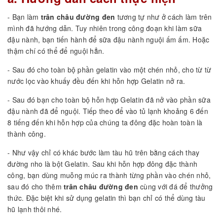
- Bạn làm
trân châu đường đen
tương tự như ở cách làm trên
mình đã hướng dẫn. Tuy nhiên trong công đoạn khi làm sữa
đậu nành, bạn tiến hành để sữa đậu nành nguội ấm ấm. Hoặc
thậm chí có thể để nguội hẳn.
- Sau đó cho toàn bộ phần gelatin vào một chén nhỏ, cho từ từ
nước lọc vào khuấy đều đến khi hỗn hợp Gelatin nở ra.
- Sau đó bạn cho toàn bộ hỗn hợp Gelatin đã nở vào phần sữa
đậu nành đã để nguội. Tiếp theo để vào tủ lạnh khoảng 6 đến
8 tiếng đến khi hỗn hợp của chúng ta đông đặc hoàn toàn là
thành công.
- Như vậy chỉ có khác bước làm tàu hũ trên bằng cách thay
đường nho là bột Gelatin. Sau khi hỗn hợp đông đặc thành
công, bạn dùng muỗng múc ra thành từng phần vào chén nhỏ,
sau đó cho thêm
trân châu đường đen
cùng với đá để thưởng
thức. Đặc biệt khi sử dụng gelatin thì bạn chỉ có thể dùng tàu
hũ lạnh thôi nhé.