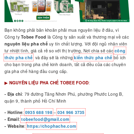
Bạn không phải băn khoăn phải mua nguyên liệu ở đâu, vì
Công ty
Tobee Food
là Công ty sản xuất và thương mại về các
nguyên liệu pha chế
uy tín chất lượng. Với đội ngủ nhân viên
tư nhiệt tình, giá cả rẻ so với thị trường, Nơi chia sẽ các
công
thức pha chế
và đây sẽ là những
kiến thức pha chế
bổ ích
cho bạn trong pha chế kinh doanh, tất cả đều của các chuyên
gia pha chế hàng đầu cung cấp.
▶
NGUYÊN LIỆU PHA CHẾ TOBEE FOOD
:
- Địa chỉ
: 79 đường Tăng Nhơn Phú, phường Phước Long B,
quận 9, thành phố Hồ Chí Minh
- Hotline
:
0935 688 198
–
034 966 3735
- Email
:
tobeefood@gmail.com
- Website
:
https://chophache.com