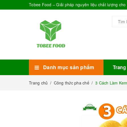
Tobee Food – Giải pháp nguyên liệu chất lượng ch
Danh mục sản phẩm
Trang
Xem thêm
Bánh Kẹo
Combo trà sữa
Thực phẩm đóng hộp
Mứt sinh tố
Bột Sữa
Topping Trà Sữa
Trang chủ
/
Công thức pha chế
/
3 Cách Làm Kem 