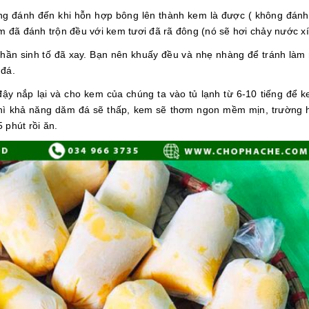
g đánh đến khi hỗn hợp bông lên thành kem là được ( không đánh
em đã đánh trộn đều với kem tươi đã rã đông (nó sẽ hơi chảy nước xí
phần sinh tố đã xay. Bạn nên khuấy đều và nhẹ nhàng để tránh làm
 đá.
ậy nắp lại và cho kem của chúng ta vào tủ lạnh từ 6-10 tiếng để 
thì khả năng dăm đá sẽ thấp, kem sẽ thơm ngon mềm mịn, trường
 phút rồi ăn.