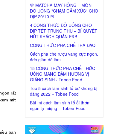
💚 MATCHA MÂY HỒNG – MÓN
ĐỒ UỐNG "CHẠM CẢM XÚC" CHO
DỊP 20/10 🌸
4 CÔNG THỨC ĐỒ UỐNG CHO
DỊP TẾT TRUNG THU – BÍ QUYẾT
HÚT KHÁCH QUÁN F&B
CÔNG THỨC PHA CHẾ TRÀ ĐÀO
Cách pha chế rượu vang cực ngon,
đơn giản dễ làm
15 CÔNG THỨC PHA CHẾ THỨC
UỐNG MANG ĐẬM HƯƠNG VỊ
GIÁNG SINH - Tobee Food
Top 5 cách làm sinh tố bơ không bị
 ngon rất
đắng 2022 – Tobee Food
kem mít
Bật mí cách làm sinh tố ổi thơm
ngon lạ miệng – Tobee Food
hiều bạn