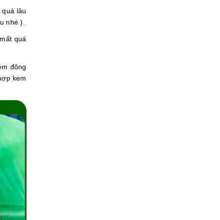
 quá lâu
u nhé ).
 mất quá
kem đông
 hợp kem