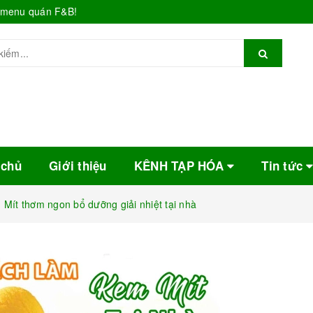
o menu quán F&B!
 chủ
Giới thiệu
KÊNH TẠP HÓA
Tin tức
Mít thơm ngon bổ dưỡng giải nhiệt tại nhà