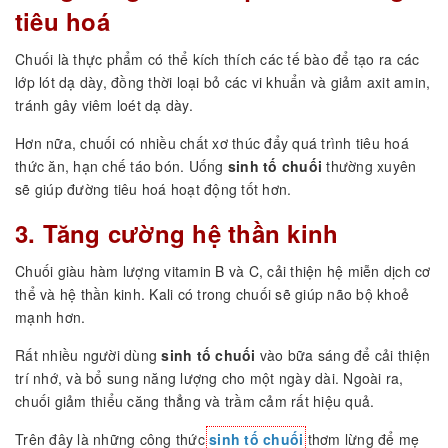
tiêu hoá
Chuối là thực phẩm có thể kích thích các tế bào để tạo ra các
lớp lót dạ dày, đồng thời loại bỏ các vi khuẩn và giảm axit amin,
tránh gây viêm loét dạ dày.
Hơn nữa, chuối có nhiều chất xơ thúc đẩy quá trình tiêu hoá
thức ăn, hạn chế táo bón. Uống
sinh tố chuối
thường xuyên
sẽ giúp đường tiêu hoá hoạt động tốt hơn.
3. Tăng cường hệ thần kinh
Chuối giàu hàm lượng vitamin B và C, cải thiện hệ miễn dịch cơ
thể và hệ thần kinh. Kali có trong chuối sẽ giúp não bộ khoẻ
mạnh hơn.
Rất nhiều người dùng
sinh tố chuối
vào bữa sáng để cải thiện
trí nhớ, và bổ sung năng lượng cho một ngày dài. Ngoài ra,
chuối giảm thiểu căng thẳng và trầm cảm rất hiệu quả.
Trên đây là những công thức
sinh tố chuối
thơm lừng để mẹ