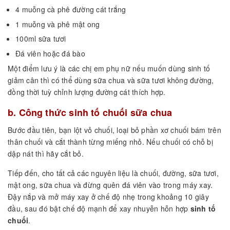
4 muỗng cà phê đường cát trắng
1 muỗng và phê mật ong
100ml sữa tươi
Đá viên hoặc đá bào
Một điểm lưu ý là các chị em phụ nữ nếu muốn dùng sinh tố
giảm cân thì có thể dùng sữa chua và sữa tươi không đường,
đồng thời tuỳ chỉnh lượng đường cát thích hợp.
b. Công thức sinh tố chuối sữa chua
Bước đầu tiên, bạn lột vỏ chuối, loại bỏ phần xơ chuối bám trên
thân chuối và cắt thành từng miếng nhỏ. Nếu chuối có chỗ bị
dập nát thì hãy cắt bỏ.
Tiếp đến, cho tất cả các nguyên liệu là chuối, đường, sữa tươi,
mật ong, sữa chua và đừng quên đá viên vào trong máy xay.
Đậy nắp và mở máy xay ở chế độ nhẹ trong khoảng 10 giây
đầu, sau đó bật chế độ mạnh để xay nhuyễn hỗn hợp
sinh tố
chuối
.