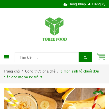
Đăng nhập
Đăng ký
Trang chủ
/
Công thức pha chế
/
3 món sinh tố chuối đơn
giản cho mẹ và bé trổ tài