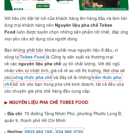
Với tiêu chí đặt lợi ích của khách hàng lên hàng đầu và làm hài
lòng mọi khách hàng nên
Nguyên liệu pha chế Tobee
Food
luôn được tuyển chọn những sản phẩm tốt nhất, đáp ứng
mọi yêu cầu sử dụng của người dùng.
Bạn không phải băn khoăn phải mua nguyên liệu ở đâu, vì
công ty
Tobee Food
là
Cô
ng ty sản xuất và thương mại
về các
nguyên liệu pha chế
uy tín chất lượng. Với đội ngủ
nhân viên tư nhiệt tình, giá cả rẻ so với thị trường, Nơi chia sẽ
các
cô
ng thức pha chế
và đây sẽ là những
kiến thức pha
chế
bổ ích cho bạn trong pha chế kinh doanh, tất cả đều của
các chuyên gia pha chế hàng đầu cung cấp.
▶
NGUYÊN LIỆU PHA CHẾ TOBEE FOOD
:
- Địa chỉ
: 79 đường Tăng Nhơn Phú, phường Phước Long B,
quận 9, thành phố Hồ Chí Minh
- Hotline
:
0935 688 198
-
034 966 3735