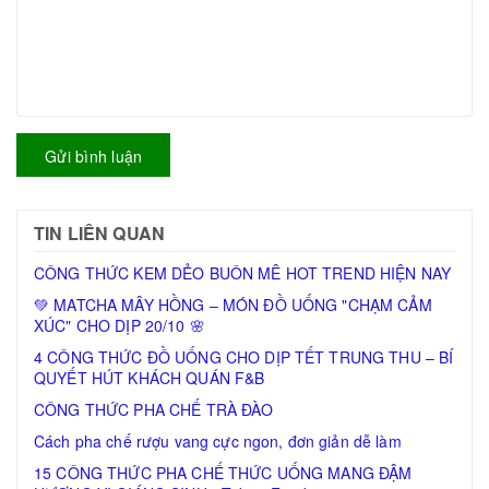
Gửi bình luận
TIN LIÊN QUAN
CÔNG THỨC KEM DẺO BUÔN MÊ HOT TREND HIỆN NAY
💚 MATCHA MÂY HỒNG – MÓN ĐỒ UỐNG "CHẠM CẢM
XÚC" CHO DỊP 20/10 🌸
4 CÔNG THỨC ĐỒ UỐNG CHO DỊP TẾT TRUNG THU – BÍ
QUYẾT HÚT KHÁCH QUÁN F&B
CÔNG THỨC PHA CHẾ TRÀ ĐÀO
Cách pha chế rượu vang cực ngon, đơn giản dễ làm
15 CÔNG THỨC PHA CHẾ THỨC UỐNG MANG ĐẬM