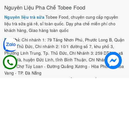
Nguyên Liệu Pha Chế Tobee Food
Nguyên liệu trà sữa
Tobee Food, chuyên cung cấp nguyên
liệu trà sữa giá rẻ, sỉ toàn quốc. Dạy pha chế miễn phí cho
khách hàng, Giao hàng toàn quốc
Địa Chỉ:
Chi nhánh 1: 79 Tăng Nhơn Phú, Phước Long B, Quận
9, TP. Thủ Đức, Chi nhánh 2: 10/1 đường số 7, khu phố 3,
Phường Linh Trung, Tp. Thủ Đức, Chi Nhánh 3: 259 DT766, xã
Đông Hà, huyện Đức Linh, tỉnh Bình Thuận, Chi Nhánh 4: Kiot
số 1 - Chợ Túy Loan - Đường Quảng Xương - Hòa Phong - Hòa
Vang - TP. Đà Nẵng
MST:
0316297519 do SKHDT Tp Hồ Chí Minh cấp ngày
28/05/2020
Hotline:
0935 688 198
/
034 966 3735
E-mail:
tobeefood@gmail.com
MUA SẮM NGUYÊN LIỆU PHA CHẾ