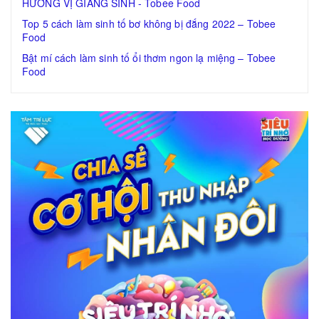
HƯƠNG VỊ GIÁNG SINH - Tobee Food
Top 5 cách làm sinh tố bơ không bị đắng 2022 – Tobee
Food
Bật mí cách làm sinh tố ổi thơm ngon lạ miệng – Tobee
Food