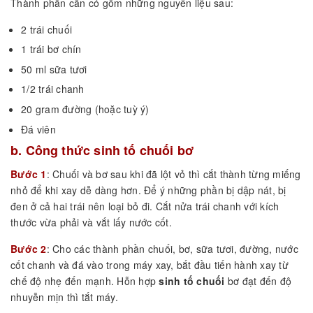
Thành phần cần có gồm những nguyên liệu sau:
2 trái chuối
1 trái bơ chín
50 ml sữa tươi
1/2 trái chanh
20 gram đường (hoặc tuỳ ý)
Đá viên
b. Công thức sinh tố chuối bơ
Bước 1
: Chuối và bơ sau khi đã lột vỏ thì cắt thành từng miếng
nhỏ để khi xay dễ dàng hơn. Để ý những phần bị dập nát, bị
đen ở cả hai trái nên loại bỏ đi. Cắt nửa trái chanh với kích
thước vừa phải và vắt lấy nước cốt.
Bước 2
: Cho các thành phần chuối, bơ, sữa tươi, đường, nước
cốt chanh và đá vào trong máy xay, bắt đầu tiến hành xay từ
chế độ nhẹ đến mạnh. Hỗn hợp
sinh tố chuối
bơ đạt đến độ
nhuyễn mịn thì tắt máy.