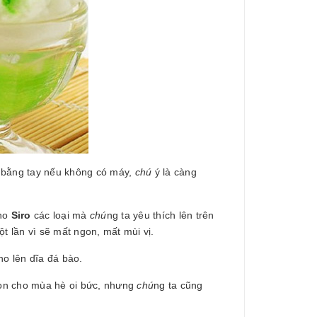
 bằng tay nếu không có máy,
chú
ý là càng
cho
Siro
các loại mà
chú
ng ta yêu thích lên trên
t lần vì sẽ mất ngon, mất mùi vị.
ho lên dĩa đá bào.
gon cho mùa hè oi bức, nhưng
chú
ng ta cũng