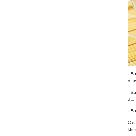
-
Bư
nhu
-
Bư
đá.
-
Bư
Các
khô