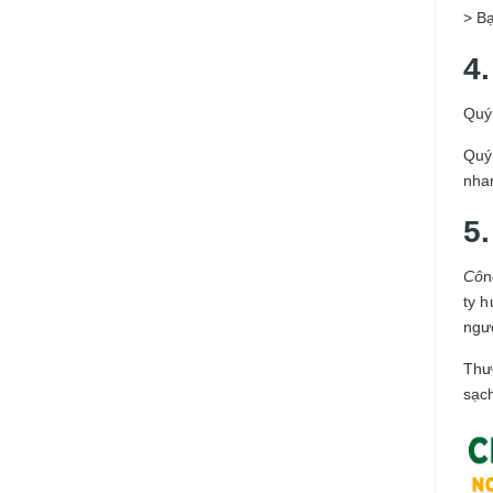
> B
4
Quý
Quý 
nha
5
Cô
n
ty 
ngư
Thươ
sạc