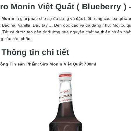
GUYÊN LIỆU PHA
ro Monin Việt Quất ( Blueberry ) 
HẾ - TOBEE FOOD
2.000₫
25.000₫
o Monin
là giải pháp
cho sự đa dạng và đặc biệt trong các loại
pha 
: Bạc hà, Vanilla, Dâu tây,… Đến độc đáo và đa dạng như: Mojito, 
 Tất cả được tạo nên từ đường mía nguyên chất và thiên nhiên nhất
ng của sản phẩm.
 Thông tin chi tiết
ông Tin sản Phẩm
:
Siro Monin Việt Quất 700ml