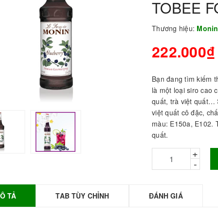
TOBEE 
Thương hiệu:
Moni
222.000₫
Bạn đang tìm kiếm th
là một loại siro ca
quất, trà việt quất
việt quất cô đặc, ch
màu: E150a, E102. T
BỘT SỮA TOBEE
quất.
HANH VỊ - 300g -
+
OBEE FOOD | Bột
-
ữa làm Trà Sữa -
TOBEE FOOD
0.000₫
36.000₫
Ô TẢ
TAB TÙY CHỈNH
ĐÁNH GIÁ
HỒNG TRÀ ĐẶC
IỆT 50G - ROYAL I