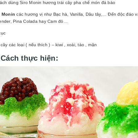
o Monin
các hương vị như Bạc hà, Vanilla, Dâu tây,… Đến độc đáo v
ender, Pina Colada hay Cam đỏ…
cục
 cây các loại ( nếu thích ) – kiwi , xoài, táo , mận
 Cách thực hiện: