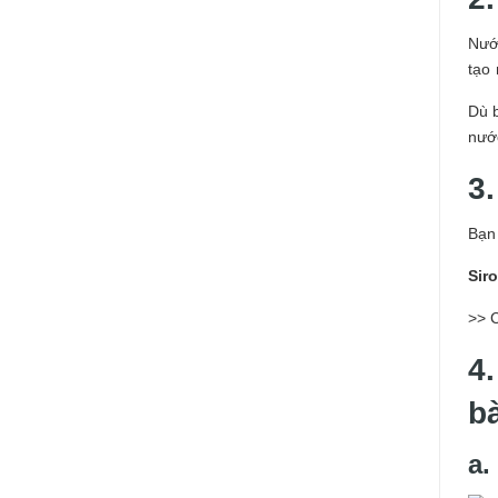
Nư
tạo
Dù 
nước
3
Bạn
Sir
>> 
4
b
a.