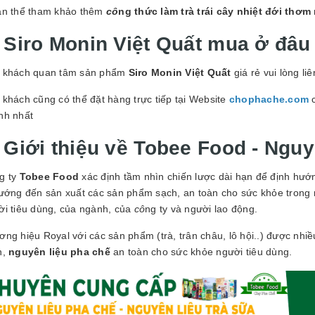
ạn thể tham khảo thêm
cô
ng thức làm trà trái cây nhiệt đới thơm
. Siro Monin Việt Quất mua ở đâu 
 khách quan tâm sản phẩm
Siro Monin
Việt Quất
giá rẻ vui lòng li
khách cũng có thể đặt hàng trực tiếp tại Website
chophache.com
c
nh nhất
. Giới thiệu về Tobee Food - Nguy
g ty
Tobee Food
xác định tầm nhìn chiến lược dài hạn để định hướ
hướng đến sản xuất các sản phẩm sạch, an toàn cho sức khỏe trong 
ời tiêu dùng, của ngành, của
cô
ng ty và người lao động.
ng hiệu Royal với các sản phẩm (trà, trân châu, lô hội..) được nhi
h,
nguyên liệu pha chế
an toàn cho sức khỏe người tiêu dùng.