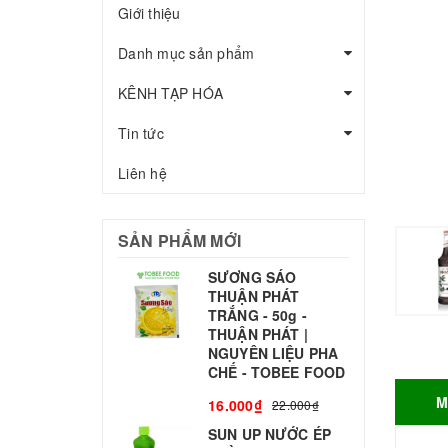
Giới thiệu
Danh mục sản phẩm
KÊNH TẠP HÓA
Tin tức
Liên hệ
SẢN PHẨM MỚI
SƯƠNG SÁO
THUẬN PHÁT
T
TRẮNG - 50g -
T
THUẬN PHÁT |
S
NGUYÊN LIỆU PHA
CHẾ - TOBEE FOOD
3
M
16.000₫
22.000₫
SUN UP NƯỚC ÉP
B