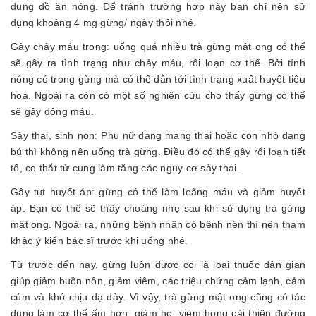
dụng đồ ăn nóng. Để tránh trường hợp này bạn chỉ nên sử
dụng khoảng 4 mg gừng/ ngày thôi nhé.
Gây chảy máu trong: uống quá nhiều trà gừng mật ong có thể
sẽ gây ra tình trạng như chảy máu, rối loạn cơ thể. Bởi tính
nóng có trong gừng mà có thể dẫn tới tình trạng xuất huyết tiêu
hoá. Ngoài ra còn có một số nghiên cứu cho thấy gừng có thể
sẽ gây đông máu.
Sảy thai, sinh non: Phụ nữ đang mang thai hoặc con nhỏ đang
bú thì không nên uống trà gừng. Điều đó có thể gây rối loạn tiết
tố, co thắt tử cung làm tăng các nguy cơ sảy thai.
Gây tụt huyết áp: gừng có thể làm loãng máu và giảm huyết
áp. Bạn có thể sẽ thấy choáng nhẹ sau khi sử dụng trà gừng
mật ong. Ngoài ra, những bệnh nhân có bệnh nền thì nên tham
khảo ý kiến bác sĩ trước khi uống nhé.
Từ trước đến nay, gừng luôn được coi là loại thuốc dân gian
giúp giảm buồn nôn, giảm viêm, các triệu chứng cảm lạnh, cảm
cúm và khó chịu dạ dày. Vì vậy, trà gừng mật ong cũng có tác
dụng làm cơ thể ấm hơn, giảm ho, viêm họng cải thiện đường