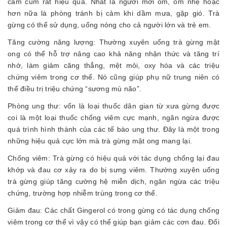
cảm cúm rất hiệu quả. Nhất là người mới ốm, ốm nhẹ hoặc
hơn nữa là phòng tránh bị cảm khi dầm mưa, gặp gió. Trà
gừng có thể sử dụng, uống nóng cho cả người lớn và trẻ em.
Tăng cường năng lượng: Thường xuyên uống trà gừng mật
ong có thể hỗ trợ nâng cao khả năng nhận thức và tăng trí
nhớ, làm giảm căng thẳng, mệt mỏi, oxy hóa và các triệu
chứng viêm trong cơ thể. Nó cũng giúp phụ nữ trung niên có
thể điều trị triệu chứng “sương mù não”.
Phòng ung thư: vốn là loại thuốc dân gian từ xưa gừng được
coi là một loại thuốc chống viêm cực mạnh, ngăn ngừa được
quá trình hình thành của các tế bào ung thư. Đây là một trong
những hiệu quả cực lớn mà trà gừng mật ong mang lại.
Chống viêm: Trà gừng có hiệu quả với tác dụng chống lại đau
khớp và đau cơ xảy ra do bị sưng viêm. Thường xuyên uống
trà gừng giúp tăng cường hệ miễn dịch, ngăn ngừa các triệu
chứng, trường hợp nhiễm trùng trong cơ thể.
Giảm đau: Các chất Gingerol có trong gừng có tác dụng chống
viêm trong cơ thể vì vậy có thể giúp bạn giảm các cơn đau. Đối