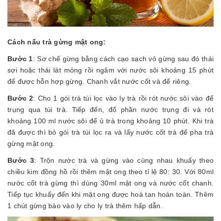
Cách nấu trà gừng mật ong:
Bước 1
: Sơ chế gừng bằng cách cạo sạch vỏ gừng sau đó thái
sợi hoặc thái lát mỏng rồi ngâm với nước sôi khoảng 15 phút
để được hỗn hợp gừng. Chanh vắt nước cốt và để riêng.
Bước 2
: Cho 1 gói trà túi lọc vào ly trà rồi rót nước sôi vào để
trụng qua túi trà. Tiếp đến, đổ phần nước trụng đi và rót
khoảng 100 ml nước sôi để ủ trà trong khoảng 10 phút. Khi trà
đã được thì bỏ gói trà túi lọc ra và lấy nước cốt trà để pha trà
gừng mật ong.
Bước 3
: Trộn nước trà và gừng vào cùng nhau khuấy theo
chiều kim đồng hồ rồi thêm mật ong theo tỉ lệ 80: 30.
Với 80ml
nước cốt trà gừng thì dùng 30ml mật ong và nước cốt chanh.
Tiếp tục khuấy đến khi mật ong được hoà tan hoàn toàn. Thêm
1 chút gừng bào vào ly cho ly
trà thêm hấp dẫn.