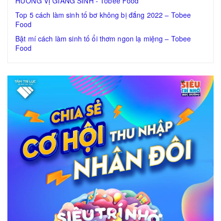
HƯƠNG VỊ GIÁNG SINH - Tobee Food
Top 5 cách làm sinh tố bơ không bị đắng 2022 – Tobee
Food
Bật mí cách làm sinh tố ổi thơm ngon lạ miệng – Tobee
Food