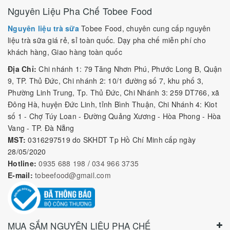
Nguyên Liệu Pha Chế Tobee Food
Nguyên liệu trà sữa
Tobee Food, chuyên cung cấp nguyên
liệu trà sữa giá rẻ, sỉ toàn quốc. Dạy pha chế miễn phí cho
khách hàng, Giao hàng toàn quốc
Địa Chỉ:
Chi nhánh 1: 79 Tăng Nhơn Phú, Phước Long B, Quận
9, TP. Thủ Đức, Chi nhánh 2: 10/1 đường số 7, khu phố 3,
Phường Linh Trung, Tp. Thủ Đức, Chi Nhánh 3: 259 DT766, xã
Đông Hà, huyện Đức Linh, tỉnh Bình Thuận, Chi Nhánh 4: Kiot
số 1 - Chợ Túy Loan - Đường Quảng Xương - Hòa Phong - Hòa
Vang - TP. Đà Nẵng
MST:
0316297519 do SKHDT Tp Hồ Chí Minh cấp ngày
28/05/2020
Hotline:
0935 688 198
/
034 966 3735
E-mail:
tobeefood@gmail.com
MUA SẮM NGUYÊN LIỆU PHA CHẾ