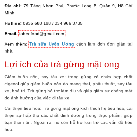
Địa chỉ:
79 Tăng Nhơn Phú, Phước Long B, Quận 9, Hồ Chí
Minh
Hotline:
0935 688 198 / 034 966 3735
Email:
tobeefood@gmail.com
Trà sữa Uyên Ương
cách làm đơn đơn giản tai
Xem thêm:
nhà.
Lợi ích của trà gừng mật ong
Giảm buồn nôn, say tàu xe: trong gừng có chứa hợp chất
cigenol giúp giảm buồn nôn do mang thai, phẫu thuật, say tàu
xe, hoá trị. Trà gừng hỗ trợ làm dịu và giúp giảm sự chóng mặt
do ảnh hưởng của việc đi tàu xe.
Cải thiện tiêu hoá: Trà gừng mật ong kích thích hệ tiêu hoá, cải
thiện sự hấp thụ các chất dinh dưỡng trong thực phẩm, giúp
bạn thèm ăn. Ngoài ra, nó còn hỗ trợ loại trừ các vấn đề tiêu
hoá.