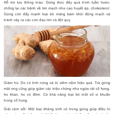
Hỗ trợ lưu thông máu: Gừng thúc đẩy quá trình tuần hoàn,
chống lại các bệnh về tim mạch như cao huyết áp, cholesterol.
Gừng còn đẩy mạnh loại bỏ mảng bám khỏi động mạch và
tránh xảy ra các cơn đau tim và đột quỵ.
Giảm ho: Do có tính nóng và trị viêm nấm hiệu quả. Trà gừng
mật ong cũng giúp giảm các triệu chứng như ngứa rát cổ họng,
ho khan, ho có đờm. Có khả năng loại bỏ một số vi khuẩn
trong cổ họng.
Giải cảm sốt: Một loại kháng sinh có trong gừng giúp điều trị