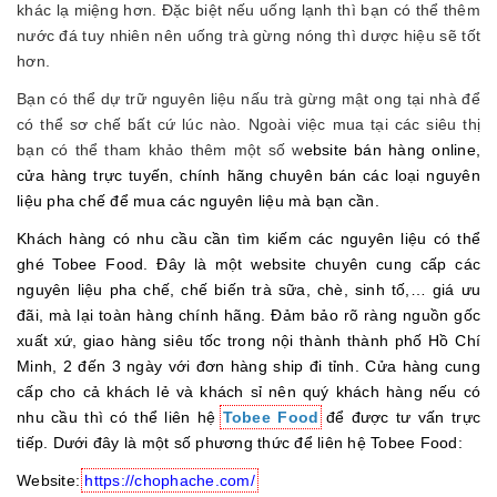
khác lạ miệng hơn. Đặc biệt nếu uống lạnh thì bạn có thể thêm
nước đá tuy nhiên nên uống trà gừng nóng thì dược hiệu sẽ tốt
hơn.
Bạn có thể dự trữ nguyên liệu nấu trà gừng mật ong tại nhà để
có thể sơ chế bất cứ lúc nào. Ngoài việc mua tại các siêu thị
bạn có thể tham khảo thêm một số w
ebsite bán hàng online,
cửa hàng trực tuyến, chính hãng chuyên bán các loại nguyên
liệu pha chế để mua các nguyên liệu mà bạn cần.
Khách hàng có nhu cầu cần tìm kiếm các nguyên liệu có thể
ghé Tobee Food. Đây là một website chuyên cung cấp các
nguyên liệu pha chế, chế biến trà sữa, chè, sinh tố,… giá ưu
đãi, mà lại toàn hàng chính hãng. Đảm bảo rõ ràng nguồn gốc
xuất xứ, giao hàng siêu tốc trong nội thành thành phố Hồ Chí
Minh, 2 đến 3 ngày với đơn hàng ship đi tỉnh. Cửa hàng cung
cấp cho cả khách lẻ và khách sỉ nên quý khách hàng nếu có
nhu cầu thì có thể liên hệ
Tobee Food
để được tư vấn trực
tiếp. Dưới đây là một số phương thức để liên hệ Tobee Food:
Website:
https://chophache.com/