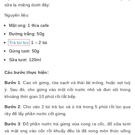
sữa lạ miệng dưới đây:
Nguyên liệu:
Mật ong: 1 thìa cafe
Đường trắng: 50g
Trà túi lọc
: 1 – 2 túi
Gừng tươi: 50g
Sữa tươi: 120ml
Các bước thực hiện:
Bước 1
: Cạo vỏ gừng, rửa sạch và thái lát mỏng, hoặc sợi tuỳ
ý. Sau đó, cho gừng vào một nồi nước nhỏ và đun sôi trong
khoảng thời gian 10 phút rồi tắt bếp.
Bước 2
: Cho vào 2 túi trà lọc và ủ trà trong 5 phút rồi lọc qua
rây để lấy phần nước cốt gừng.
Bước 3
: Đổ phần nước trà gừng vừa xong ra cốc, đổ sữa tươi
và mật ong vào cốc rồi khuấy đều là đã xong món thức uống