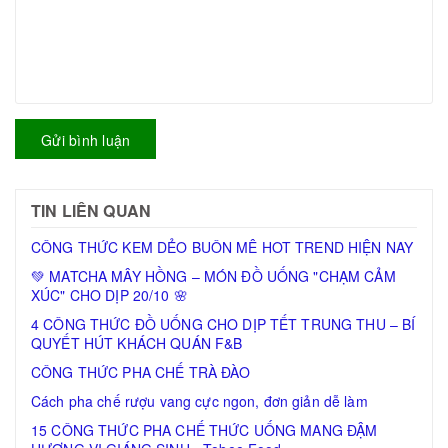
Gửi bình luận
TIN LIÊN QUAN
CÔNG THỨC KEM DẺO BUÔN MÊ HOT TREND HIỆN NAY
💚 MATCHA MÂY HỒNG – MÓN ĐỒ UỐNG "CHẠM CẢM
XÚC" CHO DỊP 20/10 🌸
4 CÔNG THỨC ĐỒ UỐNG CHO DỊP TẾT TRUNG THU – BÍ
QUYẾT HÚT KHÁCH QUÁN F&B
CÔNG THỨC PHA CHẾ TRÀ ĐÀO
Cách pha chế rượu vang cực ngon, đơn giản dễ làm
15 CÔNG THỨC PHA CHẾ THỨC UỐNG MANG ĐẬM