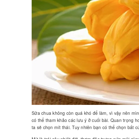
Sữa chua không còn quá khó để làm, vì vậy nên mì
có thể tham khảo các lưu ý ở cuối bài. Quan trọng h
ta sẽ chọn mít thái. Tuy nhiên bạn có thể chọn bất c
Mít là trái cây nhiệt đới, thơm đặc trưng nức mũi cù