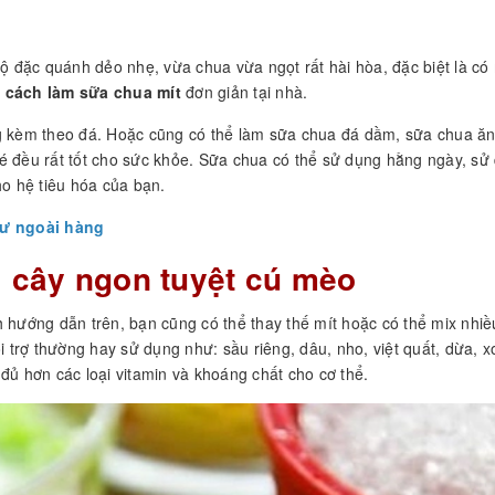
đặc quánh dẻo nhẹ, vừa chua vừa ngọt rất hài hòa, đặc biệt là có 
g
cách làm sữa chua mít
đơn giản tại nhà.
ng kèm theo đá. Hoặc cũng có thể làm sữa chua đá dầm, sữa chua ă
é đều rất tốt cho sức khỏe. Sữa chua có thể sử dụng hằng ngày, sử
ho hệ tiêu hóa của bạn.
ư ngoài hàng
ái cây ngon tuyệt cú mèo
hướng dẫn trên, bạn cũng có thể thay thế mít hoặc có thể mix nhiều
i trợ thường hay sử dụng như: sầu riêng, dâu, nho, việt quất, dừa, x
y đủ hơn các loại vitamin và khoáng chất cho cơ thể.