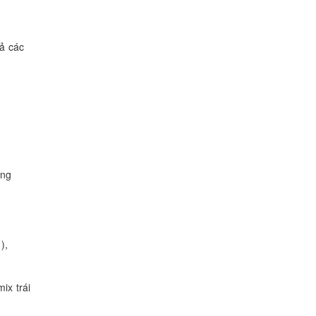
cả các
ỗng
),
ix trái