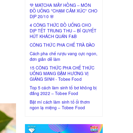
💚 MATCHA MÂY HỒNG – MÓN
ĐỒ UỐNG "CHẠM CẢM XÚC" CHO
DỊP 20/10 🌸
4 CÔNG THỨC ĐỒ UỐNG CHO
DỊP TẾT TRUNG THU – BÍ QUYẾT
HÚT KHÁCH QUÁN F&B
CÔNG THỨC PHA CHẾ TRÀ ĐÀO
Cách pha chế rượu vang cực ngon,
đơn giản dễ làm
15 CÔNG THỨC PHA CHẾ THỨC
UỐNG MANG ĐẬM HƯƠNG VỊ
GIÁNG SINH - Tobee Food
Top 5 cách làm sinh tố bơ không bị
đắng 2022 – Tobee Food
Bật mí cách làm sinh tố ổi thơm
ngon lạ miệng – Tobee Food