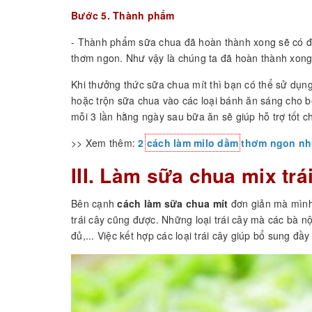
Bước 5. Thành phẩm
- Thành phẩm sữa chua đã hoàn thành xong sẽ có độ 
thơm ngon. Như vậy là chúng ta đã hoàn thành xon
Khi thưởng thức sữa chua mít thì bạn có thể sử dụ
hoặc trộn sữa chua vào các loại bánh ăn sáng cho b
mỗi 3 lần hằng ngày sau bữa ăn sẽ giúp hỗ trợ tốt c
>> Xem thêm:
2
cách làm milo dầm
thơm ngon nh
III. Làm sữa chua mix tr
Bên cạnh
cách làm sữa chua mít
đơn giản mà mình 
trái cây cũng được. Những loại trái cây mà các bà nộ
đủ,... Việc kết hợp các loại trái cây giúp bổ sung đầ