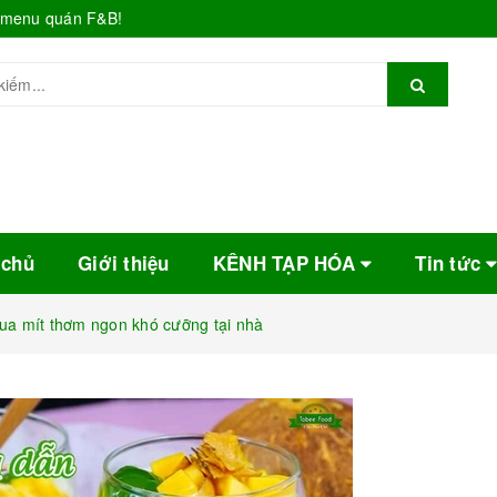
o menu quán F&B!
 chủ
Giới thiệu
KÊNH TẠP HÓA
Tin tức
ua mít thơm ngon khó cưỡng tại nhà