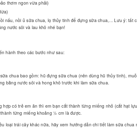
bảo thơm ngon vừa phải)
dừa)
i nấu, nồi ủ sữa chua, lọ thủy tinh để đựng sữa chua,... Lưu ý: tất 
ằng nước sôi và lau khô nhé bạn!
iến hành theo các bước như sau:
m sữa chua bao gồm: hũ đựng sữa chua (nên dùng hũ thủy tinh), mu
ùng bằng nước sôi và hong khô trước khi làm sữa chua.
g hợp có trẻ em ăn thì em bạn cắt thành từng miếng nhỏ (cắt hạt lựu
é thành từng miếng khoảng ½ cm là được.
u loại trái cây khác nữa, hãy xem hướng dẫn chi tiết làm sữa chua m