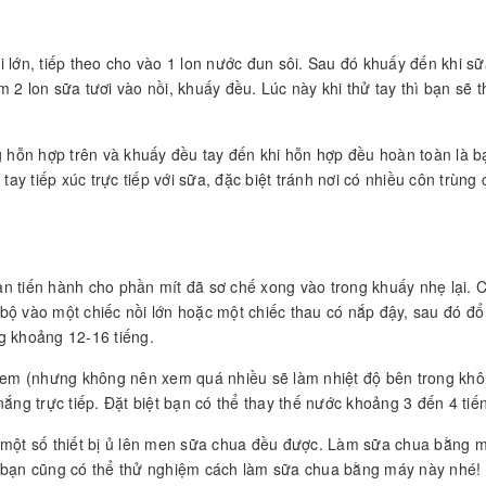
 lớn, tiếp theo cho vào 1 lon nước đun sôi. Sau đó khuấy đến khi sữ
 2 lon sữa tươi vào nồi, khuấy đều. Lúc này khi thử tay thì bạn sẽ t
g hỗn hợp trên và khuấy đều tay đến khi hỗn hợp đều hoàn toàn là b
tay tiếp xúc trực tiếp với sữa, đặc biệt tránh nơi có nhiều côn trùng 
n tiến hành cho phần mít đã sơ chế xong vào trong khuấy nhẹ lại. 
bộ vào một chiếc nồi lớn hoặc một chiếc thau có nắp đậy, sau đó đ
g khoảng 12-16 tiếng.
 xem (nhưng không nên xem quá nhiều sẽ làm nhiệt độ bên trong khô
ắng trực tiếp. Đặt biệt bạn có thể thay thế nước khoảng 3 đến 4 tiến
a một số thiết bị ủ lên men sữa chua đều được. Làm sữa chua bằng 
n bạn cũng có thể thử nghiệm cách làm sữa chua bằng máy này nhé!