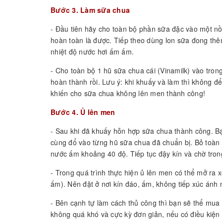
Bước 3. Làm sữa chua
- Đầu tiên hãy cho toàn bộ phần sữa đặc vào một nồi
hoàn toàn là được. Tiếp theo dùng lon sữa đong thêm
nhiệt độ nước hơi ấm ấm.
- Cho toàn bộ 1 hũ sữa chua cái (Vinamilk) vào tron
hoàn thành rồi. Lưu ý: khi khuấy và làm thì không để 
khiến cho sữa chua không lên men thành công!
Bước 4. Ủ lên men
- Sau khi đã khuấy hỗn hợp sữa chua thành công. Bạ
cùng đổ vào từng hũ sữa chua đã chuẩn bị. Bỏ toàn 
nước ấm khoảng 40 độ. Tiếp tục đậy kín và chờ tron
- Trong quá trình thực hiện ủ lên men có thể mở ra
ấm). Nên đặt ở nơi kín đáo, ấm, không tiếp xúc ánh n
- Bên cạnh tự làm cách thủ công thì bạn sẽ thể mu
không quá khó và cực kỳ đơn giản, nếu có điều kiệ