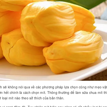
nh sẽ không nói qua về các phương pháp lựa chọn cũng như mẹo vặt
ơn hết chính là cách chọn mít. Thông thường để làm sữa chua mít th
ứ loại mít nào theo sở thích của bản thân.
ng vị ngọt đậm đà. Tuy nhiên mít hiện nay cũng có rất nhiều loại bị 