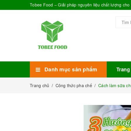
Tobee Food – Giải pháp nguyên liệu chất lượng ch
Danh mục sản phẩm
Trang
Xem thêm
Bánh Kẹo
Combo trà sữa
Thực phẩm đóng hộp
Mứt sinh tố
Bột Sữa
Topping Trà Sữa
Trang chủ
/
Công thức pha chế
/
Cách làm sữa ch