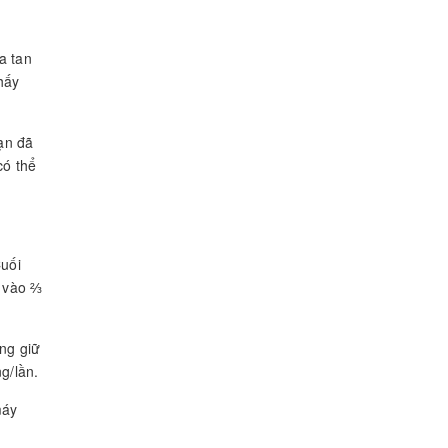
a tan
hấy
ạn đã
có thể
Cuối
ổ vào ⅔
ng giữ
g/lần.
máy