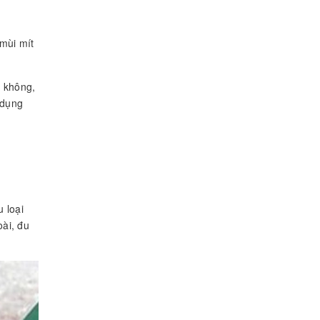
mùi mít
n không,
 dụng
 loại
oài, đu