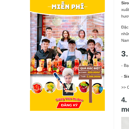
Sir
xuất
hươn
Đặc
nhữn
Nam
3
- B
-
Si
>> 
4.
m