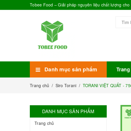
Tobee Food – Giải pháp nguyên liệu chất lượng ch
Danh mục sản phẩm
Trang
Xem thêm
Bánh Kẹo
Combo trà sữa
Thực phẩm đóng hộp
Mứt sinh tố
Bột Sữa
Topping Trà Sữa
Trang chủ
/
Siro Torani
/
TORANI VIỆT QUẤT - 750
DANH MỤC SẢN PHẨM
Trang chủ