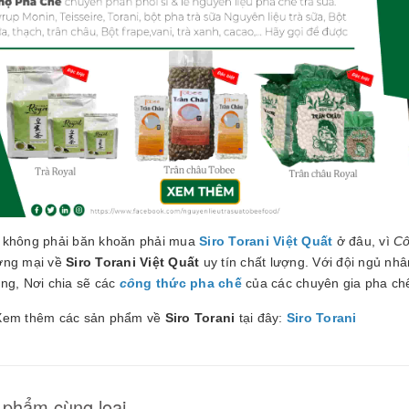
 không phải băn khoăn phải mua
Siro Torani Việt Quất
ở đâu, vì
C
ơng mại về
Siro Torani Việt Quất
uy tín chất lượng. Với đội ngủ nhân
ng, Nơi chia sẽ các
cô
ng thức pha chế
của các chuyên gia pha ch
Xem thêm các sản phẩm về
Siro Torani
tại đây:
Siro Torani
 phẩm cùng loại