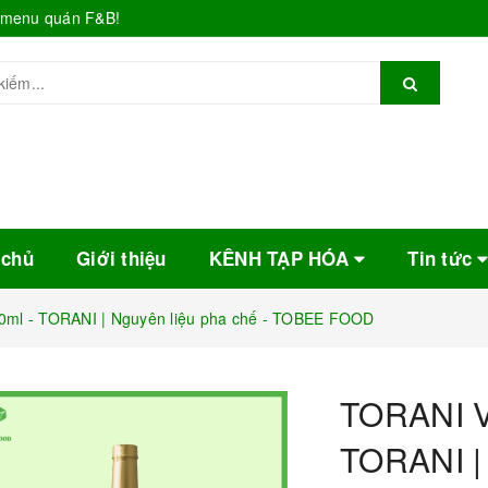
o menu quán F&B!
 chủ
Giới thiệu
KÊNH TẠP HÓA
Tin tức
ml - TORANI | Nguyên liệu pha chế - TOBEE FOOD
TORANI V
TORANI | 