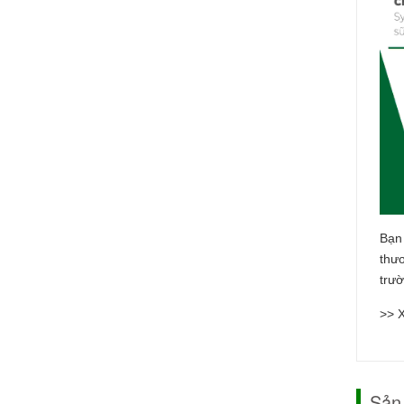
Bạn
thư
trườ
>> 
Sản