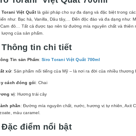
GUYÊN LIỆU PHA
HẾ - TOBEE FOOD
o Torani Việt Quất
là giải pháp cho sự đa dạng và đặc biệt trong cá
2.000₫
25.000₫
iển như: Bạc hà, Vanilla, Dâu tây,… Đến độc đáo và đa dạng như: M
 Cam đỏ… Tất cả được tạo nên từ đường mía nguyên chất và thiên n
t lượng của sản phẩm.
 Thông tin chi tiết
ông Tin sản Phẩm
:
Siro Torani Việt Quất 700ml
ất xứ
: Sản phẩm nổi tiếng của Mỹ – là nơi ra đời của nhiều thương hi
y cách đóng gói
: Chai
ơng vị
: Hương trái cây
ành phần
: Đường mía nguyên chất, nước, hương vị tự nhiên, Axit Cit
zoate, màu caramel.
. Đặc điểm nổi bật