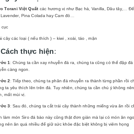
ro Torani Việt Quất
các hương vị như Bạc hà, Vanilla, Dâu tây,… Đế
 Lavender, Pina Colada hay Cam đỏ…
á cục
ái cây các loại ( nếu thích ) – kiwi , xoài, táo , mận
 Cách thực hiện
:
ớc 1
: Chúng ta cần xay nhuyễn đá ra, chúng ta cũng có thể đập đá
yễn càng ngon.
ớc 2
: Tiếp theo, chúng ta phân đá nhuyễn ra thành từng phần rồi 
g ta yêu thích lên trên đá. Tuy nhiên, chúng ta cần chú ý không nên
, mất mùi vị.
ớc 3
: Sau đó, chúng ta cắt trái cây thành những miếng vừa ăn rồi c
h làm món Siro đá bào này cũng thật đơn giản mà lại có món ăn ng
ng nên ăn quá nhiều để giữ sức khỏe đặc biệt không bị viêm họng