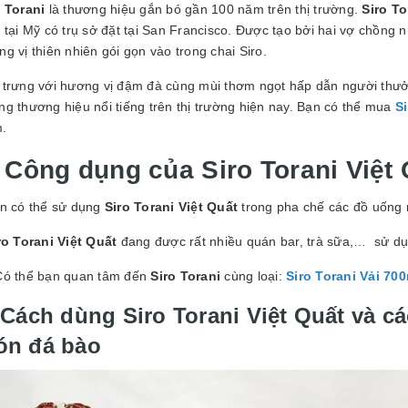
o Torani
là thương hiệu gắn bó gần 100 năm trên thị trường.
Siro To
 tại Mỹ có trụ sở đặt tại San Francisco. Được tạo bởi hai vợ chồng 
g vị thiên nhiên gói gọn vào trong chai Siro.
 trưng với hương vị đậm đà cùng mùi thơm ngọt hấp dẫn người thưởn
g thương hiệu nổi tiếng trên thị trường hiện nay. Bạn có thể mua
S
.
. Công dụng của Siro Torani Việt
ạn có thể sử dụng
Siro Torani Việt Quất
trong pha chế các đồ uống nh
ro Torani Việt Quất
đang được rất nhiều quán bar, trà sữa,… sử dụn
Có thể bạn quan tâm đến
Siro Torani
cùng loại:
Siro Torani Vải 70
 Cách dùng Siro Torani Việt Quất và c
ón đá bào