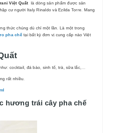
rani Việt Quất
là dòng sản phẩm được sản
nhập cư người Italy Rinaldo và Ezilda Torre. Mang
g thức chúng dù chỉ một lần. Là một trong
iro pha chế
tại bất kỳ đơn vị cung cấp nào Việt
 Quất
ư: cocktail, đá bào, sinh tố, trà, sữa lắc,…
g rất nhiều.
0ml
ác hương trái cây pha chế