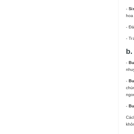
-
Si
hoa
- Đ
- Tr
b.
-
Bư
nhu
-
Bư
chún
ngon
-
Bư
Các
khô