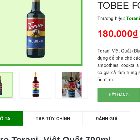
TOBEE 
Thương hiệu:
Toran
180.000₫
Torani Việt Quất (Bl
dụng để pha chế các 
smoothies, cocktails
có giá cả tầm trung 
ổn định.
BỘT SỮA TOBEE
HANH VỊ - 300g -
HẾT HÀNG
OBEE FOOD | Bột
ữa làm Trà Sữa -
TOBEE FOOD
Ô TẢ
TAB TÙY CHỈNH
ĐÁNH GIÁ
0.000₫
36.000₫
HỒNG TRÀ ĐẶC
IỆT 50G - ROYAL I
iro Torani Việt Quất 700ml