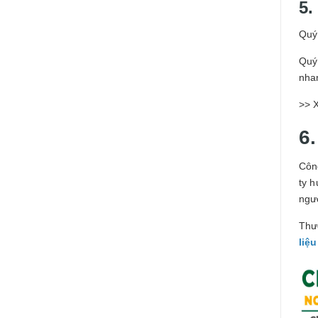
5.
Quý
Quý 
nha
>> 
6.
Côn
ty 
ngườ
Thư
liệ