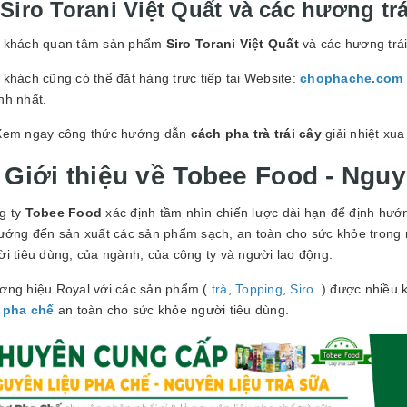
 Siro Torani Việt Quất và các hương tr
 khách quan tâm sản phẩm
Siro Torani Việt Quất
và các hương trái
khách cũng có thể đặt hàng trực tiếp tại Website:
chophache.com
nh nhất.
Xem ngay công thức hướng dẫn
cách pha trà trái cây
giải nhiệt xua
 Giới thiệu về Tobee Food - Nguyê
g ty
Tobee Food
xác định tầm nhìn chiến lược dài hạn để định hướ
hướng đến sản xuất các sản phẩm sạch, an toàn cho sức khỏe trong 
i tiêu dùng, của ngành, của công ty và người lao động.
ơng hiệu Royal với các sản phẩm (
trà
,
Topping
,
Siro
..) được nhiều
u pha chế
an toàn cho sức khỏe người tiêu dùng.