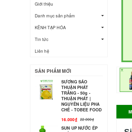
Giới thiệu
Danh mục sản phẩm
KÊNH TẠP HÓA
Tin tức
Liên hệ
SẢN PHẨM MỚI
SƯƠNG SÁO
THUẬN PHÁT
T
TRẮNG - 50g -
T
THUẬN PHÁT |
S
NGUYÊN LIỆU PHA
CHẾ - TOBEE FOOD
M
3
16.000₫
22.000₫
SUN UP NƯỚC ÉP
B
S