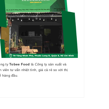
ô
ng ty
Tobee Food
là
Cô
ng ty sản xuất và
 viên tư vấn nhiệt tình, giá cả rẻ so với thị
ế hàng đầu.