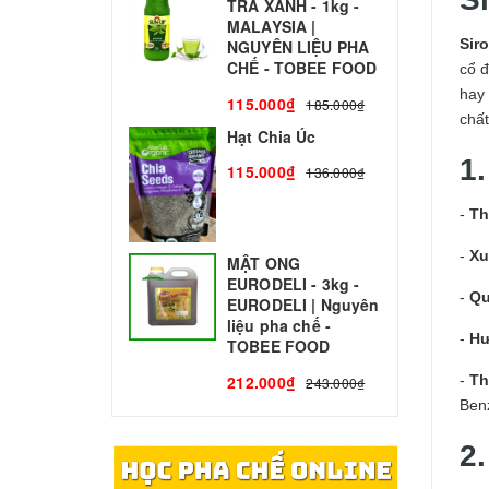
TRÀ XANH - 1kg -
N
MALAYSIA |
C
Sir
NGUYÊN LIỆU PHA
1
CHẾ - TOBEE FOOD
cổ đ
hay
115.000₫
185.000₫
chấ
Hạt Chia Úc
1.
115.000₫
136.000₫
-
Th
-
Xu
MẬT ONG
EURODELI - 3kg -
-
Qu
EURODELI | Nguyên
liệu pha chế -
-
Hư
TOBEE FOOD
-
Th
212.000₫
243.000₫
Ben
2