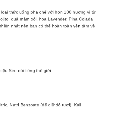
c loại thức uống pha chế với hơn 100 hương vị từ
ojito, quả mâm xôi, hoa Lavender, Pina Colada
hiên nhất nên bạn có thể hoàn toàn yên tâm về
ệu Siro nổi tiếng thế giới
ric, Natri Benzoate (để giữ độ tươi), Kali