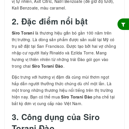
vị tự nhiên, Axit Citric, Natri Benzoate (để giữ độ tươi),
Kali Benzoate, màu caramel.
2. Đặc điểm nổi bật
Siro Torani
là thương hiệu gắn bó gần 100 năm trên
thị trường. Là dòng sản phẩm được sản xuất tại Mỹ có
trụ sở đặt tại San Francisco. Được tạo bởi hai vợ chồng
nhập cư người Italy Rinaldo và Ezilda Torre. Mang
hương vị thiên nhiên từ những trái Đào gói gọn vào
trong chai
Siro Torani Đào
.
Đặc trưng với hương vị đậm đà cùng mùi thơm ngọt
hấp dẫn người thưởng thức chúng dù chỉ một lần. Là
một trong những thương hiệu nổi tiếng trên thị trường
hiện nay. Bạn có thể mua
Siro Torani Đào
pha chế tại
bất kỳ đơn vị cung cấp nào Việt Nam.
3. Công dụng của Siro
Torani Đào