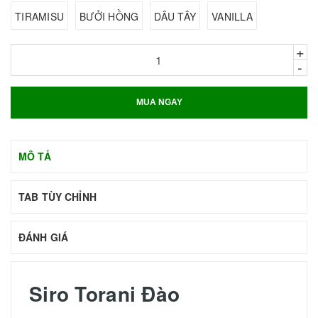
TIRAMISU
BƯỞI HỒNG
DÂU TÂY
VANILLA
+
-
MUA NGAY
MÔ TẢ
TAB TÙY CHỈNH
ĐÁNH GIÁ
Siro Torani Đào