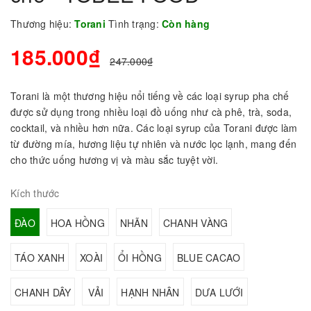
Thương hiệu:
Torani
Tình trạng:
Còn hàng
185.000₫
247.000₫
Torani là một thương hiệu nổi tiếng về các loại syrup pha chế
được sử dụng trong nhiều loại đồ uống như cà phê, trà, soda,
cocktail, và nhiều hơn nữa. Các loại syrup của Torani được làm
từ đường mía, hương liệu tự nhiên và nước lọc lạnh, mang đến
cho thức uống hương vị và màu sắc tuyệt vời.
Kích thước
ĐÀO
HOA HỒNG
NHÃN
CHANH VÀNG
TÁO XANH
XOÀI
ỔI HỒNG
BLUE CACAO
CHANH DÂY
VẢI
HẠNH NHÂN
DƯA LƯỚI