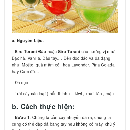
a. Nguyên Liệu
:
-
Siro Torani Đào
hoặc
Siro Torani
các hương vị như
Bạc hà, Vanilla, Dâu tây,… Đến độc đáo và đa dạng
như: Mojito, quả mâm xôi, hoa Lavender, Pina Colada
hay Cam đỏ…
- Đá cục
- Trái cây các loại ( nếu thích ) – kiwi , xoài, táo , mận
b. Cách thực hiện:
-
Bước 1
: Chúng ta cần xay nhuyễn đá ra, chúng ta
cũng có thể đập đá bằng tay nếu không có máy, chú ý