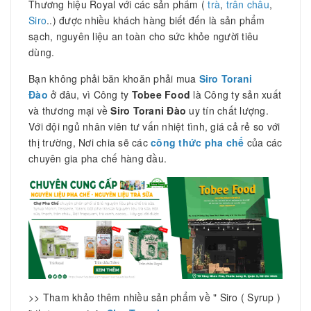
Thương hiệu Royal với các sản phẩm (
trà
,
trân châu
,
Siro
..) được nhiều khách hàng biết đến là sản phẩm
sạch, nguyên liệu an toàn cho sức khỏe người tiêu
dùng.
Bạn không phải băn khoăn phải mua
Siro Torani
Đào
ở đâu, vì Công ty
Tobee Food
là Công ty sản xuất
và thương mại về
Siro Torani Đào
uy tín chất lượng.
Với đội ngủ nhân viên tư vấn nhiệt tình, giá cả rẻ so với
thị trường, Nơi chia sẽ các
công thức pha chế
của các
chuyên gia pha chế hàng đầu.
>> Tham khảo thêm nhiều sản phẩm về " Siro ( Syrup )