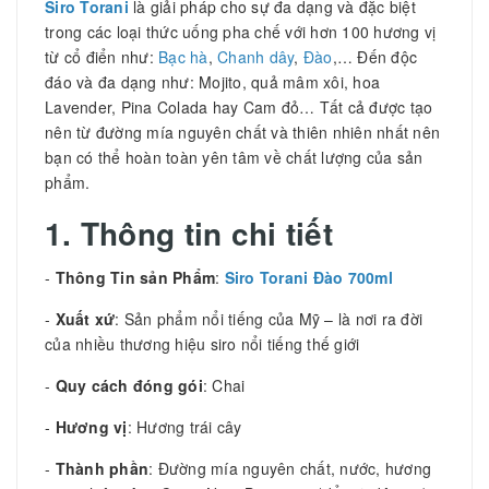
Siro Torani
là giải pháp cho sự đa dạng và đặc biệt
trong các loại thức uống pha chế với hơn 100 hương vị
từ cổ điển như:
Bạc hà
,
Chanh dây
,
Đào
,… Đến độc
đáo và đa dạng như: Mojito, quả mâm xôi, hoa
Lavender, Pina Colada hay Cam đỏ… Tất cả được tạo
nên từ đường mía nguyên chất và thiên nhiên nhất nên
bạn có thể hoàn toàn yên tâm về chất lượng của sản
phẩm.
1. Thông tin chi tiết
-
Thông Tin sản Phẩm
:
Siro Torani Đào 700ml
-
Xuất xứ
: Sản phẩm nổi tiếng của Mỹ – là nơi ra đời
của nhiều thương hiệu siro nổi tiếng thế giới
-
Quy cách đóng gói
: Chai
-
Hương vị
: Hương trái cây
-
Thành phần
: Đường mía nguyên chất, nước, hương