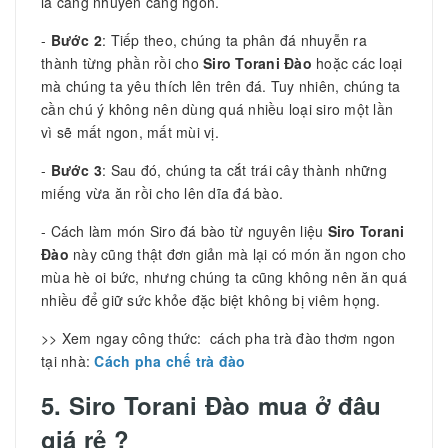
là càng nhuyễn càng ngon.
-
Bước 2
: Tiếp theo, chúng ta phân đá nhuyễn ra
thành từng phần rồi cho
Siro Torani Đào
hoặc các loại
mà chúng ta yêu thích lên trên đá. Tuy nhiên, chúng ta
cần chú ý không nên dùng quá nhiều loại siro một lần
vì sẽ mất ngon, mất mùi vị.
-
Bước 3
: Sau đó, chúng ta cắt trái cây thành những
miếng vừa ăn rồi cho lên dĩa đá bào.
- Cách làm món Siro đá bào từ nguyên liệu
Siro Torani
Đào
này cũng thật đơn giản mà lại có món ăn ngon cho
mùa hè oi bức, nhưng chúng ta cũng không nên ăn quá
nhiều để giữ sức khỏe đặc biệt không bị viêm họng.
>> Xem ngay công thức: cách pha trà đào thơm ngon
tại nhà:
Cách pha chế trà đào
5. Siro Torani Đào mua ở đâu
giá rẻ ?