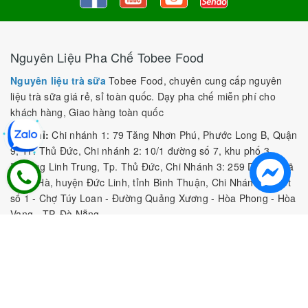
Nguyên Liệu Pha Chế Tobee Food
Nguyên liệu trà sữa
Tobee Food, chuyên cung cấp nguyên
liệu trà sữa giá rẻ, sỉ toàn quốc. Dạy pha chế miễn phí cho
khách hàng, Giao hàng toàn quốc
Địa Chỉ:
Chi nhánh 1: 79 Tăng Nhơn Phú, Phước Long B, Quận
9, TP. Thủ Đức, Chi nhánh 2: 10/1 đường số 7, khu phố 3,
Phường Linh Trung, Tp. Thủ Đức, Chi Nhánh 3: 259 DT766, xã
Đông Hà, huyện Đức Linh, tỉnh Bình Thuận, Chi Nhánh 4: Kiot
số 1 - Chợ Túy Loan - Đường Quảng Xương - Hòa Phong - Hòa
Vang - TP. Đà Nẵng
MST:
0316297519 do SKHDT Tp Hồ Chí Minh cấp ngày
28/05/2020
Hotline:
0935 688 198
/
034 966 3735
E-mail:
tobeefood@gmail.com