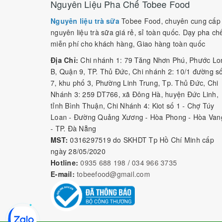
Nguyên Liệu Pha Chế Tobee Food
Nguyên liệu trà sữa
Tobee Food, chuyên cung cấp
nguyên liệu trà sữa giá rẻ, sỉ toàn quốc. Dạy pha ch
miễn phí cho khách hàng, Giao hàng toàn quốc
Địa Chỉ:
Chi nhánh 1: 79 Tăng Nhơn Phú, Phước Lo
B, Quận 9, TP. Thủ Đức, Chi nhánh 2: 10/1 đường s
7, khu phố 3, Phường Linh Trung, Tp. Thủ Đức, Chi
Nhánh 3: 259 DT766, xã Đông Hà, huyện Đức Linh,
tỉnh Bình Thuận, Chi Nhánh 4: Kiot số 1 - Chợ Túy
Loan - Đường Quảng Xương - Hòa Phong - Hòa Van
- TP. Đà Nẵng
MST:
0316297519 do SKHDT Tp Hồ Chí Minh cấp
ngày 28/05/2020
Hotline:
0935 688 198
/
034 966 3735
E-mail:
tobeefood@gmail.com