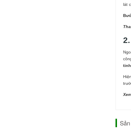
lát 
Bướ
Tha
2.
Ngoà
côn
tin
Hiện
trườ
Xem
Sản