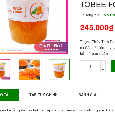
TOBEE 
Thương hiệu:
No B
245.000₫
Thạch Thủy Tinh Đào 
có đầu tư hiện nay. 
bể, dễ bảo quản
+
-
BỘT SỮA TOBEE
HANH VỊ - 300g -
OBEE FOOD | Bột
ữa làm Trà Sữa -
TOBEE FOOD
Ô TẢ
TAB TÙY CHỈNH
ĐÁNH GIÁ
0.000₫
36.000₫
HỒNG TRÀ ĐẶC
yện kể rằng để thu hút và hấp dẫn các em nhỏ với những cốc trà sữ
IỆT 50G - ROYAL I