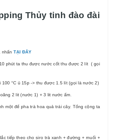
pping Thủy tinh đào đài
ua nhấn
TẠI ĐÂY
 10 phút ta thu được nước cốt thu được 2 lít ( gọi
i 100 °C ủ 15p -> thu được 1.5 lít (gọi là nước 2)
loãng 2 lit (nước 1) + 3 lit nước ấm.
ành một để pha trà hoa quả trái cây. Tổng cộng ta
lắc tiếp theo cho siro trà xanh + đường + muối +