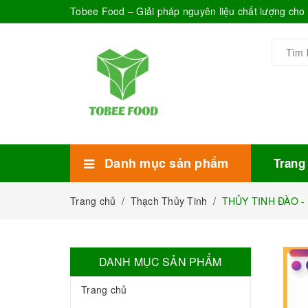
Tobee Food – Giải pháp nguyên liệu chất lượng ch
Danh mục sản phẩm
Trang
Xem thêm
Bánh Kẹo
Combo trà sữa
Thực phẩm đóng hộp
Mứt sinh tố
Bột Sữa
Topping Trà Sữa
Trang chủ
/
Thạch Thủy Tinh
/
THỦY TINH ĐÀO - 
DANH MỤC SẢN PHẨM
Trang chủ