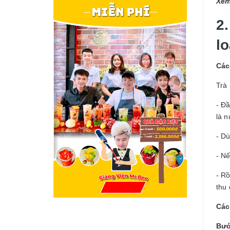
Xem
2
l
Các
Trà 
- Đầ
là n
- Dù
- Nế
- Rồ
thu 
Các
Bướ