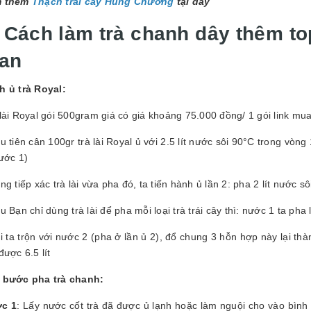
 thêm
Thạch trái cây Hùng Chương
tại đây
. Cách làm trà chanh dây thêm to
oan
h ủ trà Royal:
lài Royal gói 500gram giá có giá khoảng 75.000 đồng/ 1 gói link m
u tiên cân 100gr trà lài Royal ủ với 2.5 lít nước sôi 90°C trong vòng
ước 1)
ng tiếp xác trà lài vừa pha đó, ta tiến hành ủ lần 2: pha 2 lít nước sô
u Bạn chỉ dùng trà lài để pha mỗi loại trà trái cây thì: nước 1 ta pha 
i ta trộn với nước 2 (pha ở lần ủ 2), đổ chung 3 hỗn hợp này lại th
được 6.5 lít
 bước pha trà chanh:
c 1
: Lấy nước cốt trà đã được ủ lạnh hoặc làm nguội cho vào bình 