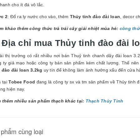
chanh cho ít đá vô lắc.
c 2
: Đổ ra ly nước cho vào, thêm
Thủy tinh đào đài loan
, decor 
m khảo thêm công thức trà trái cây giải nhiệt mùa hè:
công thức
 Địa chỉ mua Thủy tinh đào đài lo
i thị trường có rất nhiều nơi bán Thuỷ tinh chanh dây đài loan 3.2
g ty giả mạo hoặc công ty bán sản phẩm kém chất lượng. Thế nên
h đào đài loan 3.2kg
uy tín để không làm ảnh hưởng xấu đến cửa h
 tại
Tobee Food
đang là công ty sx và tm sản phẩm về Thủy tinh đà
ng hiện nay.
 thêm nhiều sản phẩm thạch khác tại:
Thạch Thủy Tinh
 phẩm cùng loại