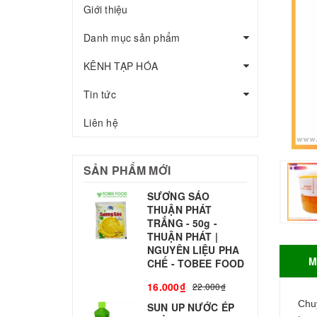
Giới thiệu
Danh mục sản phẩm
KÊNH TẠP HÓA
Tin tức
Liên hệ
SẢN PHẨM MỚI
SƯƠNG SÁO
THUẬN PHÁT
T
TRẮNG - 50g -
T
THUẬN PHÁT |
S
NGUYÊN LIỆU PHA
M
CHẾ - TOBEE FOOD
3
16.000₫
22.000₫
Chu
SUN UP NƯỚC ÉP
B