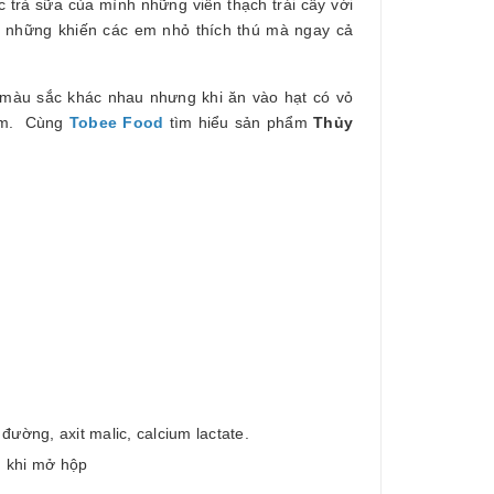
trà sữa của mình những viên thạch trái cây với
g những khiến các em nhỏ thích thú mà ngay cả
u màu sắc khác nhau nhưng khi ăn vào hạt có vỏ
hơm. Cùng
Tobee Food
tìm hiểu sản phẩm
Thủy
đường, axit malic, calcium lactate.
h khi mở hộp