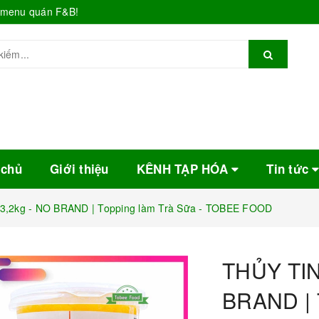
o menu quán F&B!
 chủ
Giới thiệu
KÊNH TẠP HÓA
Tin tức
3,2kg - NO BRAND | Topping làm Trà Sữa - TOBEE FOOD
THỦY TIN
BRAND | T