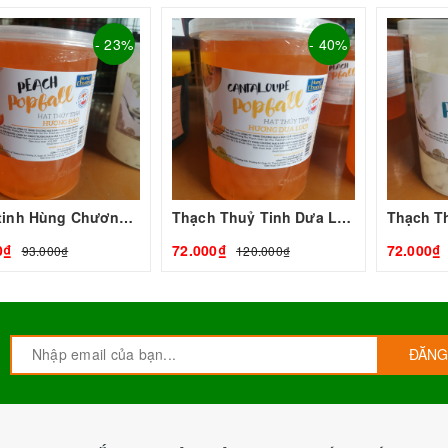
- 23%
- 40%
Thuỷ tinh Hùng Chương 1Kg
Thạch Thuỷ Tinh Dưa Lưới Hùng Chương 1kg | Nguyên Liệu Pha Chế Giá Sỉ Tp.HCM - Tobee Food
0₫
72.000₫
72.000₫
93.000₫
120.000₫
ĐĂNG