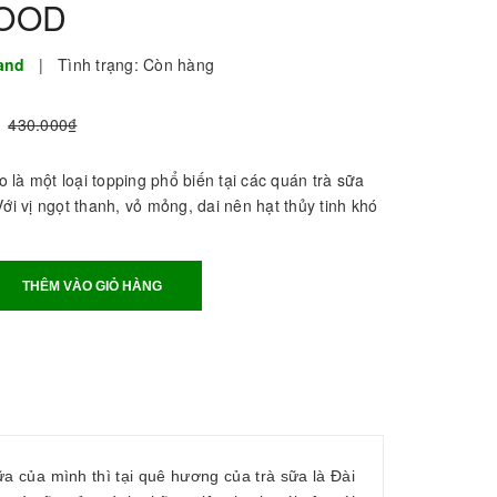
FOOD
rand
|
Tình trạng:
Còn hàng
430.000₫
là một loại topping phổ biến tại các quán trà sữa
Với vị ngọt thanh, vỏ mỏng, dai nên hạt thủy tinh khó
THÊM VÀO GIỎ HÀNG
a của mình thì tại quê hương của trà sữa là Đài