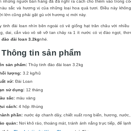
GUYÊN LIỆU PHA
n những người bán hàng đã đã nghĩ ra cách cho thêm vào trong cốc 
HẾ - TOBEE FOOD
màu sắc và hương vị của những loại hoa quả tươi. Điều này khôn
i lớn cũng phải gật gù với hương vị mới này.
2.000₫
25.000₫
y tinh đài loan nhìn bên ngoài có vẻ giống hạt trân châu với nhiề
g, dai, cắn vào vỏ sẽ vỡ tan chảy ra 1 ít nước có vị đào ngọt, t
h đào đài loan 3.2kg
nhé.
. Thông tin sản phẩm
ên sản phẩm:
Thủy tinh đào đài loan 3.2kg
hối lượng:
3.2 kg/hũ
uất xứ:
Đài Loan
ạn sử dụng:
12 tháng
àu sắc:
màu vàng
ui cách:
4 hộp /thùng
hành phần:
nước ép chanh dây, chiết xuất rong biển, hương, nước, 
ảo quản:
Nơi khô ráo, thoáng mát, tránh ánh nắng trực tiếp, để lạn