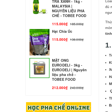
TRÀ XANH - 1kg -
N
Loa
MALAYSIA |
C
đủ 
NGUYÊN LIỆU PHA
ngườ
1
CHẾ - TOBEE FOOD
Thủ
115.000₫
185.000₫
mỏn
Hạt Chia Úc
tin
115.000₫
136.000₫
1
T
MẬT ONG
K
EURODELI - 3kg -
EURODELI | Nguyên
X
liệu pha chế -
H
TOBEE FOOD
M
212.000₫
243.000₫
Q
T
B