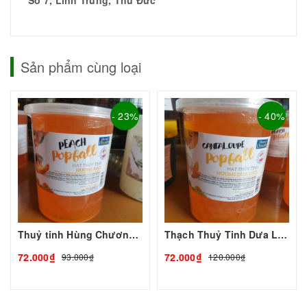
Sản phẩm cùng loại
- 23%
- 40%
Thuỷ tinh Hùng Chương 1Kg
Thạch Thuỷ Tinh Dưa Lưới Hùng Chương 1kg | Nguyên Liệu Pha Chế Giá Sỉ Tp.HCM - Tobee Food
72.000₫
72.000₫
93.000₫
120.000₫