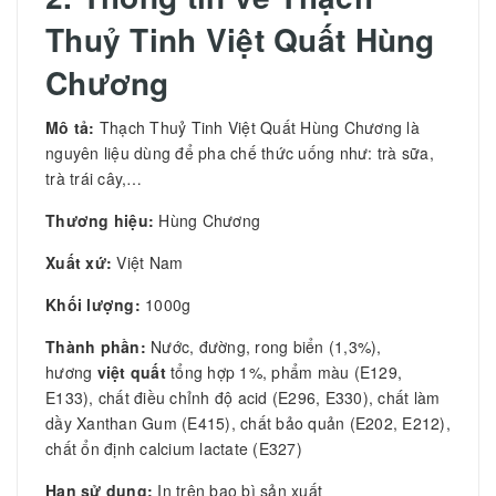
Thuỷ Tinh Việt Quất Hùng
Chương
Mô tả:
Thạch Thuỷ Tinh Việt Quất Hùng Chương là
nguyên liệu dùng để pha chế thức uống như: trà sữa,
trà trái cây,…
Thương hiệu:
Hùng Chương
Xuất xứ:
Việt Nam
Khối lượng:
1000g
Thành phần:
Nước, đường, rong biển (1,3%),
hương
việt quất
tổng hợp 1%, phẩm màu (E129,
E133), chất điều chỉnh độ acid (E296, E330), chất làm
dầy Xanthan Gum (E415), chất bảo quản (E202, E212),
chất ổn định calcium lactate (E327)
Hạn sử dụng:
In trên bao bì sản xuất