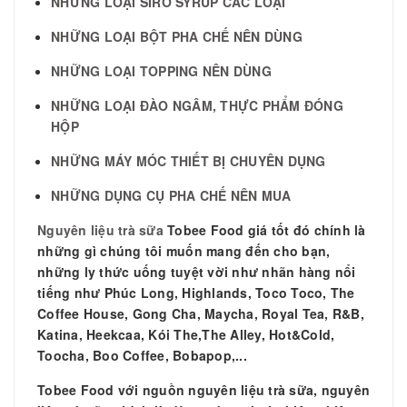
NHỮNG LOẠI SIRO SYRUP CÁC LOẠI
NHỮNG LOẠI BỘT PHA CHẾ NÊN DÙNG
NHỮNG LOẠI TOPPING NÊN DÙNG
NHỮNG LOẠI ĐÀO NGÂM, THỰC PHẨM ĐÓNG
HỘP
NHỮNG MÁY MÓC THIẾT BỊ CHUYÊN DỤNG
NHỮNG DỤNG CỤ PHA CHẾ NÊN MUA
Nguyên liệu trà sữa
Tobee Food giá tốt đó chính là
những gì chúng tôi muốn mang đến cho bạn,
những ly thức uống tuyệt vời như nhãn hàng nổi
tiếng như Phúc Long, Highlands, Toco Toco, The
Coffee House, Gong Cha, Maycha, Royal Tea, R&B,
Katina, Heekcaa, Kói The,The Alley, Hot&Cold,
Toocha, Boo Coffee, Bobapop,...
Tobee Food với nguồn nguyên liệu trà sữa, nguyên