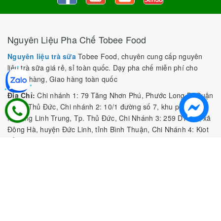
Nguyên Liệu Pha Chế Tobee Food
Nguyên liệu trà sữa
Tobee Food, chuyên cung cấp nguyên
liệu trà sữa giá rẻ, sỉ toàn quốc. Dạy pha chế miễn phí cho
khách hàng, Giao hàng toàn quốc
Địa Chỉ:
Chi nhánh 1: 79 Tăng Nhơn Phú, Phước Long B, Quận
9, TP. Thủ Đức, Chi nhánh 2: 10/1 đường số 7, khu phố 3,
Phường Linh Trung, Tp. Thủ Đức, Chi Nhánh 3: 259 DT766, xã
Đông Hà, huyện Đức Linh, tỉnh Bình Thuận, Chi Nhánh 4: Kiot
số 1 - Chợ Túy Loan - Đường Quảng Xương - Hòa Phong - Hòa
Vang - TP. Đà Nẵng
MST:
0316297519 do SKHDT Tp Hồ Chí Minh cấp ngày
28/05/2020
Hotline:
0935 688 198
/
034 966 3735
E-mail:
tobeefood@gmail.com