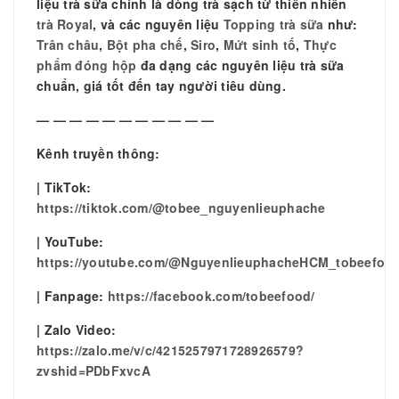
liệu trà sữa chính là dòng trà sạch từ thiên nhiên
trà Royal
, và các nguyên liệu
Topping trà sữa
như:
Trân châu
,
Bột pha chế
,
Siro
,
Mứt sinh tố
,
Thực
phẩm đóng hộp
đa dạng các nguyên liệu trà sữa
chuẩn, giá tốt đến tay người tiêu dùng.
— — — — — — — — — — —
Kênh truyền thông:
| TikTok:
https://tiktok.com/@tobee_nguyenlieuphache
| YouTube:
https://youtube.com/@NguyenlieuphacheHCM_tobeefoo
| Fanpage:
https://facebook.com/tobeefood/
| Zalo Video:
https://zalo.me/v/c/4215257971728926579?
zvshid=PDbFxvcA