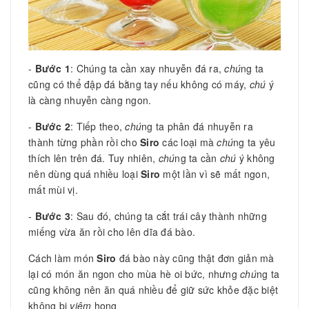
-
Bước 1
: Chúng ta cần xay nhuyễn đá ra,
chú
ng ta
cũng có thể đập đá bằng tay nếu không có máy,
chú
ý
là càng nhuyễn càng ngon.
-
Bước 2
: Tiếp theo,
chú
ng ta phân đá nhuyễn ra
thành từng phần rồi cho
Siro
các loại mà
chú
ng ta yêu
thích lên trên đá. Tuy nhiên,
chú
ng ta cần
chú
ý không
nên dùng quá nhiều loại
Siro
một lần vì sẽ mất ngon,
mất mùi vị.
-
Bước 3
: Sau đó, chúng ta cắt trái cây thành những
miếng vừa ăn rồi cho lên dĩa đá bào.
Cách làm món
Siro
đá bào này cũng thật đơn giản mà
lại có món ăn ngon cho mùa hè oi bức, nhưng
chú
ng ta
cũng không nên ăn quá nhiều để giữ sức khỏe đặc biệt
không bị
viêm
họng