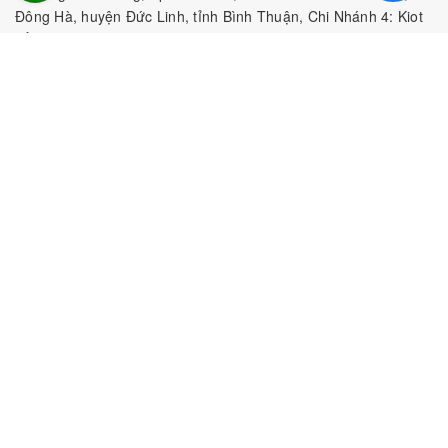
Đông Hà, huyện Đức Linh, tỉnh Bình Thuận, Chi Nhánh 4: Kiot
số 1 - Chợ Túy Loan - Đường Quảng Xương - Hòa Phong - Hòa
Vang - TP. Đà Nẵng
MST:
0316297519 do SKHDT Tp Hồ Chí Minh cấp ngày
28/05/2020
Hotline:
0935 688 198
/
034 966 3735
E-mail:
tobeefood@gmail.com
MUA SẮM NGUYÊN LIỆU PHA CHẾ
CHÍNH SÁCH
CHƯƠNG TRÌNH ƯU ĐÃI
Bản quyền thuộc về
CÔNG TY TNHH TOBEE FOOD
|
Cung