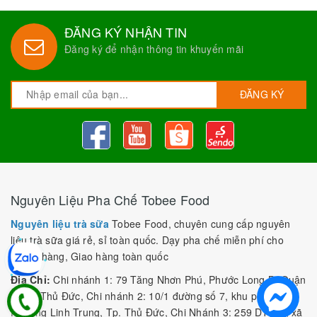
ĐĂNG KÝ NHẬN TIN
Đăng ký để nhận thông tin khuyến mãi
ĐĂNG KÝ
Nguyên Liệu Pha Chế Tobee Food
Nguyên liệu trà sữa
Tobee Food, chuyên cung cấp nguyên
liệu trà sữa giá rẻ, sỉ toàn quốc. Dạy pha chế miễn phí cho
khách hàng, Giao hàng toàn quốc
Địa Chỉ:
Chi nhánh 1: 79 Tăng Nhơn Phú, Phước Long B, Quận
9, TP. Thủ Đức, Chi nhánh 2: 10/1 đường số 7, khu phố 3,
Phường Linh Trung, Tp. Thủ Đức, Chi Nhánh 3: 259 DT766, xã