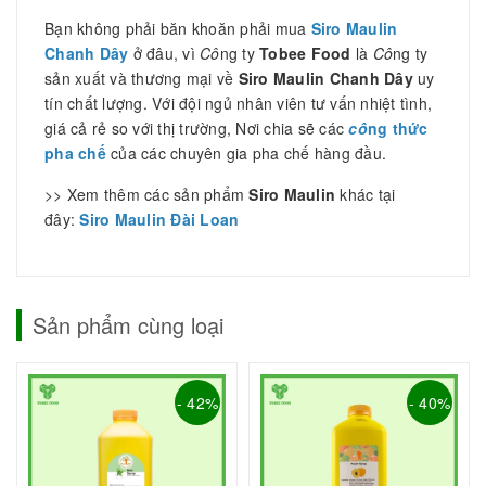
Bạn không phải băn khoăn phải mua
Siro Maulin
Chanh Dây
ở đâu, vì
Cô
ng ty
Tobee Food
là
Cô
ng ty
sản xuất và thương mại về
Siro Maulin Chanh Dây
uy
tín chất lượng. Với đội ngủ nhân viên tư vấn nhiệt tình,
giá cả rẻ so với thị trường, Nơi chia sẽ các
cô
ng thức
pha chế
của các chuyên gia pha chế hàng đầu.
>> Xem thêm các sản phẩm
Siro Maulin
khác tại
đây:
Siro Maulin Đài Loan
Sản phẩm cùng loại
- 42%
- 40%