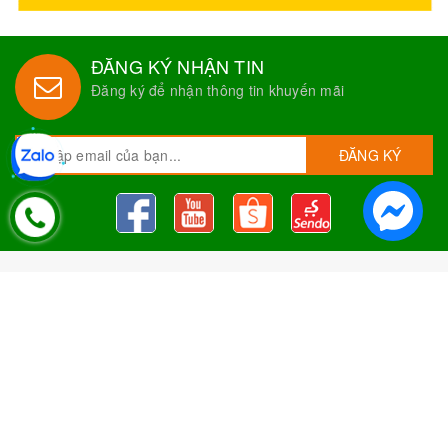
ĐĂNG KÝ NHẬN TIN
Đăng ký để nhận thông tin khuyến mãi
ĐĂNG KÝ
Nguyên Liệu Pha Chế Tobee Food
Nguyên liệu trà sữa
Tobee Food, chuyên cung cấp nguyên
liệu trà sữa giá rẻ, sỉ toàn quốc. Dạy pha chế miễn phí cho
khách hàng, Giao hàng toàn quốc
Địa Chỉ:
Chi nhánh 1: 79 Tăng Nhơn Phú, Phước Long B, Quận
9, TP. Thủ Đức, Chi nhánh 2: 10/1 đường số 7, khu phố 3,