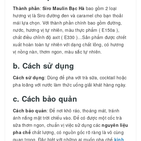
Thành phần
:
Siro Maulin Bạc Hà
bao gồm 2 loại
hương vị là Siro đường đen và caramel cho bạn thoải
mái lựa chọn. Với thành phần chính bao gồm đường,
nước, hương vị tự nhiên, màu thực phẩm ( E150a ),
chất điều chỉnh độ axit ( E330 )…Sản phẩm được chiết
xuất hoàn toàn tự nhiên với dạng chất lỏng, có hương
vị nồng nàn, thơm ngon, màu sắc tự nhiên.
b. Cách sử dụng
Cách sử dụng
: Dùng để pha với trà sữa, cocktail hoặc
pha loãng với nước làm thức uống giải khát hàng ngày.
c. Cách bảo quản
Cách bảo quản
: Để nơi khô ráo, thoáng mát, tránh
ánh nắng mặt trời chiếu vào. Để có được một cốc trà
sữa thơm ngon, chuẩn vị việc sử dụng các
nguyên liệu
pha chế
chất lượng, có nguồn gốc rõ ràng là vô cùng
quan trọng. Đặc biệt với những ai muốn pha chế
kinh