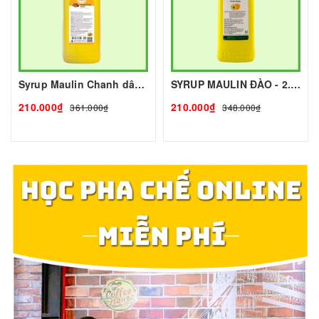
Syrup Maulin Chanh dây 2,5 kg I Nguyên Liệu Pha Chế - Tobee Food
SYRUP MAULIN ĐÀO - 2.5kg - MAULIN | Nguyên liệu pha chế - TOBEE FOOD
210.000₫
210.000₫
361.000₫
348.000₫