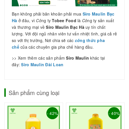
Bạn không phải băn khoăn phải mua
Siro Maulin Bạc
Hà
ở đâu, vì
Cô
ng ty
Tobee Food
là
Cô
ng ty sản xuất
và thương mại về
Siro Maulin Bạc Hà
uy tín chất
lượng. Với đội ngủ nhân viên tư vấn nhiệt tình, giá cả rẻ
so với thị trường, Nơi chia sẽ các
cô
ng thức pha
chế
của các chuyên gia pha chế hàng đầu.
>> Xem thêm các sản phẩm
Siro Maulin
khác tại
đây:
Siro Maulin Đài Loan
Sản phẩm cùng loại
- 42%
- 40%