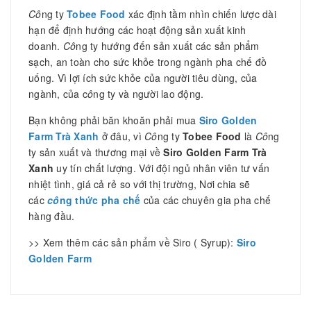
Cô
ng ty
Tobee Food
xác định tầm nhìn chiến lược dài
hạn để định hướng các hoạt động sản xuất kinh
doanh.
Cô
ng ty hướng đến sản xuất các sản phẩm
sạch, an toàn cho sức khỏe trong ngành pha chế đồ
uống. Vì lợi ích sức khỏe của người tiêu dùng, của
ngành, của c
ô
ng ty và người lao động.
Bạn không phải băn khoăn phải mua
Siro Golden
Farm Trà Xanh
ở đâu, vì
Cô
ng ty
Tobee Food
là
Cô
ng
ty sản xuất và thương mại về
Siro Golden Farm Trà
Xanh
uy tín chất lượng. Với đội ngủ nhân viên tư vấn
nhiệt tình, giá cả rẻ so với thị trường, Nơi chia sẽ
các
cô
ng thức pha chế
của các chuyên gia pha chế
hàng đầu.
>> Xem thêm các sản phẩm về Siro ( Syrup):
Siro
Golden Farm