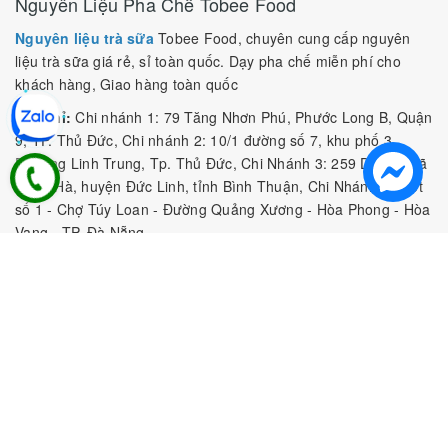
Nguyên Liệu Pha Chế Tobee Food
Nguyên liệu trà sữa
Tobee Food, chuyên cung cấp nguyên
liệu trà sữa giá rẻ, sỉ toàn quốc. Dạy pha chế miễn phí cho
khách hàng, Giao hàng toàn quốc
Địa Chỉ:
Chi nhánh 1: 79 Tăng Nhơn Phú, Phước Long B, Quận
9, TP. Thủ Đức, Chi nhánh 2: 10/1 đường số 7, khu phố 3,
Phường Linh Trung, Tp. Thủ Đức, Chi Nhánh 3: 259 DT766, xã
Đông Hà, huyện Đức Linh, tỉnh Bình Thuận, Chi Nhánh 4: Kiot
số 1 - Chợ Túy Loan - Đường Quảng Xương - Hòa Phong - Hòa
Vang - TP. Đà Nẵng
MST:
0316297519 do SKHDT Tp Hồ Chí Minh cấp ngày
28/05/2020
Hotline:
0935 688 198
/
034 966 3735
E-mail:
tobeefood@gmail.com
MUA SẮM NGUYÊN LIỆU PHA CHẾ