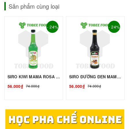
Sản phẩm cùng loại
- 24%
- 24%
SIRO KIWI MAMA ROSA - 700ml | Siro Syrup Làm Trà Trái Cây, Trà Sữa - TOBEE FOOD
SIRO ĐƯỜNG ĐEN MAMA ROSA - 700ml | Siro Syrup Làm Trà Trái Cây, Trà Sữa - TOBEE FOOD
56.000₫
56.000₫
74.000₫
74.000₫