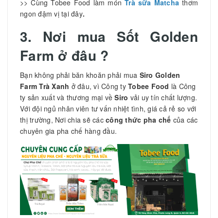
>> Cùng Tobee Food làm món
Trà sữa Matcha
thơm
ngon đậm vị tại đây
.
3. Nơi mua
Sốt Golden
Farm
ở đâu ?
Bạn không phải băn khoăn phải mua
Siro Golden
Farm Trà Xanh
ở đâu, vì Công ty
Tobee Food
là Công
ty sản xuất và thương mại về
Siro
vải uy tín chất lượng.
Với đội ngủ nhân viên tư vấn nhiệt tình, giá cả rẻ so với
thị trường, Nơi chia sẽ các
công thức pha chế
của các
chuyên gia pha chế hàng đầu.