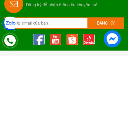
Đăng ký để nhận thông tin khuyến mãi
ĐĂNG KÝ
Nguyên Liệu Pha Chế Tobee Food
Nguyên liệu trà sữa
Tobee Food, chuyên cung cấp nguyên
liệu trà sữa giá rẻ, sỉ toàn quốc. Dạy pha chế miễn phí cho
khách hàng, Giao hàng toàn quốc
Địa Chỉ:
Chi nhánh 1: 79 Tăng Nhơn Phú, Phước Long B, Quận
9, TP. Thủ Đức, Chi nhánh 2: 10/1 đường số 7, khu phố 3,
Phường Linh Trung, Tp. Thủ Đức, Chi Nhánh 3: 259 DT766, xã
Đông Hà, huyện Đức Linh, tỉnh Bình Thuận, Chi Nhánh 4: Kiot
số 1 - Chợ Túy Loan - Đường Quảng Xương - Hòa Phong - Hòa