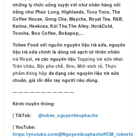
những ly thức uống tuyệt vời như nhãn hàng nổi
tiếng như Phúc Long, Highlands, Toco Toco, The
Coffee House, Gong Cha, Maycha, Royal Tea, R&B,
Katina, Heekcaa, Kói The,The Alley, Hot&Cold,
Toocha, Boo Coffee, Bobapop,...
Tobee Food với nguồn nguyên liệu trà sữa, nguyên
liệu trà sữa chính là dòng trà sạch từ thiên nhiên
trà Royal
, và các nguyên liệu
Topping trà sữa
như:
Trân châu
,
Bột pha chế
,
Siro
,
Mứt sinh tố
,
Thực
phẩm đóng hộp
đa dạng các nguyên liệu trà sữa
chuẩn, giá tốt đến tay người tiêu dùng.
— — — — — — — — — — —
Kênh truyền thông:
| TikTok:
@tobee_nguyenlieuphache
| YouTube:
https://youtube.com/@NguyenlieuphacheHCM_tobeefoo