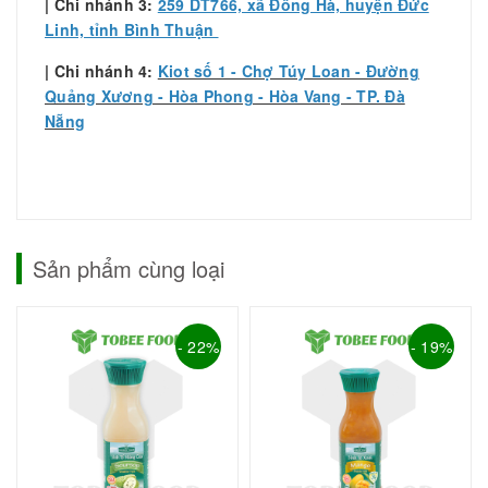
| Chi nhánh 3:
259 DT766, xã Đông Hà, huyện Đức
Linh, tỉnh Bình Thuận
| Chi nhánh 4:
Kiot số 1 - Chợ Túy Loan - Đường
Quảng Xương - Hòa Phong - Hòa Vang - TP. Đà
Nẵng
Sản phẩm cùng loại
- 22%
- 19%