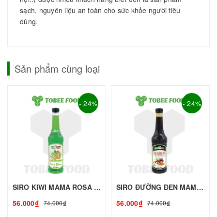
sạch, nguyên liệu an toàn cho sức khỏe người tiêu
dùng.
Sản phẩm cùng loại
- 24%
- 24%
SIRO KIWI MAMA ROSA - 700ml | Siro Syrup Làm Trà Trái Cây, Trà Sữa - TOBEE FOOD
SIRO ĐƯỜNG ĐEN MAMA ROSA - 700ml | Siro Syrup Làm Trà Trái Cây, Trà Sữa - TOBEE FOOD
56.000₫
56.000₫
74.000₫
74.000₫