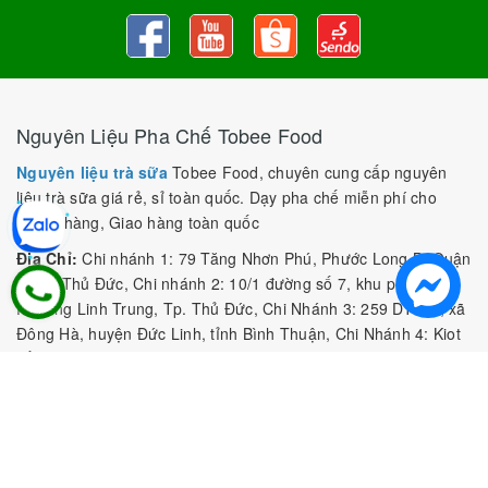
Nguyên Liệu Pha Chế Tobee Food
Nguyên liệu trà sữa
Tobee Food, chuyên cung cấp nguyên
liệu trà sữa giá rẻ, sỉ toàn quốc. Dạy pha chế miễn phí cho
khách hàng, Giao hàng toàn quốc
Địa Chỉ:
Chi nhánh 1: 79 Tăng Nhơn Phú, Phước Long B, Quận
9, TP. Thủ Đức, Chi nhánh 2: 10/1 đường số 7, khu phố 3,
Phường Linh Trung, Tp. Thủ Đức, Chi Nhánh 3: 259 DT766, xã
Đông Hà, huyện Đức Linh, tỉnh Bình Thuận, Chi Nhánh 4: Kiot
số 1 - Chợ Túy Loan - Đường Quảng Xương - Hòa Phong - Hòa
Vang - TP. Đà Nẵng
MST:
0316297519 do SKHDT Tp Hồ Chí Minh cấp ngày
28/05/2020
Hotline:
0935 688 198
/
034 966 3735
E-mail:
tobeefood@gmail.com