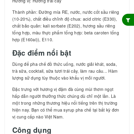
Hương vị: Hương trái cây
Thành phần: Đường mía RE, nước, nước cốt sầu riêng
(10-20%), chất điều chỉnh độ chua: acid citric (E330),
chất bảo quản: kali sorbate (E202), hương sầu riêng
tổng hợp, màu thực phẩm tổng hợp: beta caroten tổng
hợp (E160ai)), E110.
Đặc điểm nổi bật
Dùng để pha chế đồ thức uống, nước giải khát, soda,
trà sữa, cocktail, sữa tươi trái cây, làm rau câu... Hàm
lượng sử dụng tùy thuộc vào khẩu vị mỗi người.
Đặc trưng với hương vị đậm đà cùng mùi thơm ngọt
hấp dẫn người thưởng thức chúng dù chỉ một lần. Là
một trong những thương hiệu nổi tiếng trên thị trường
hiện nay. Bạn có thể mua syrup pha chế tại bất kỳ đơn
vị cung cấp nào Việt Nam.
Công dụng