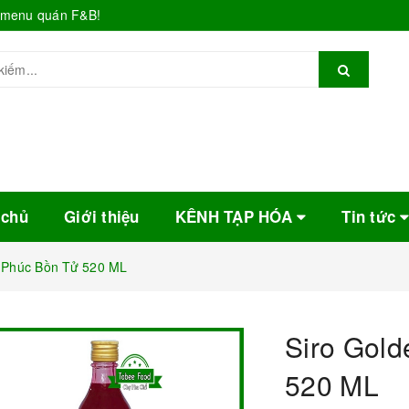
o menu quán F&B!
 chủ
Giới thiệu
KÊNH TẠP HÓA
Tin tức
 Phúc Bồn Tử 520 ML
Siro Gol
520 ML