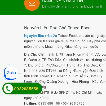
ĐĂNG KÝ NHẬN TIN
Đăng ký để nhận thông tin khuyến mãi
Nguyên Liệu Pha Chế Tobee Food
Nguyên liệu trà sữa
Tobee Food, chuyên cung cấp
nguyên liệu trà sữa giá rẻ, sỉ toàn quốc. Dạy pha ch
miễn phí cho khách hàng, Giao hàng toàn quốc
Địa Chỉ:
Chi nhánh 1: 79 Tăng Nhơn Phú, Phước Lo
B, Quận 9, TP. Thủ Đức, Chi nhánh 2: 10/1 đường s
7, khu phố 3, Phường Linh Trung, Tp. Thủ Đức, Chi
Nhánh 3: 259 DT766, xã Đông Hà, huyện Đức Linh,
tỉnh Bình Thuận, Chi Nhánh 4: Kiot số 1 - Chợ Túy
Loan - Đường Quảng Xương - Hòa Phong - Hòa Van
- TP. Đà Nẵng
0932085558
MST:
0316297519 do SKHDT Tp Hồ Chí Minh cấp
ngày 28/05/2020
Hotline:
0935 688 198
/
034 966 3735