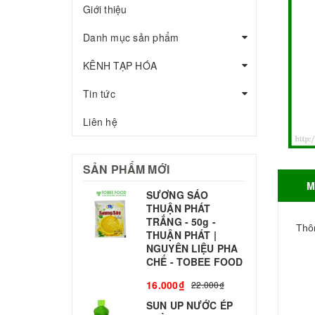
Giới thiệu
Danh mục sản phẩm
KÊNH TẠP HÓA
Tin tức
Liên hệ
SẢN PHẨM MỚI
M
SƯƠNG SÁO
THUẬN PHÁT
T
TRẮNG - 50g -
T
Thôn
THUẬN PHÁT |
S
NGUYÊN LIỆU PHA
CHẾ - TOBEE FOOD
3
16.000₫
22.000₫
SUN UP NƯỚC ÉP
B