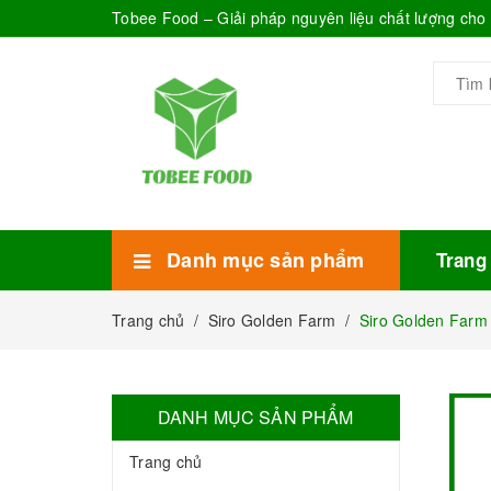
Tobee Food – Giải pháp nguyên liệu chất lượng ch
Danh mục sản phẩm
Trang
Xem thêm
Bánh Kẹo
Combo trà sữa
Thực phẩm đóng hộp
Mứt sinh tố
Bột Sữa
Topping Trà Sữa
Trang chủ
/
Siro Golden Farm
/
Siro Golden Farm
DANH MỤC SẢN PHẨM
Trang chủ