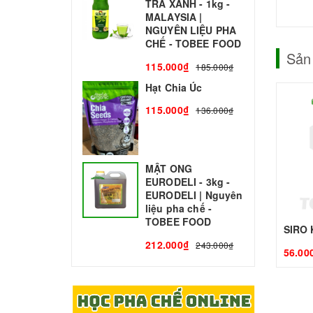
TRÀ XANH - 1kg -
N
MALAYSIA |
C
NGUYÊN LIỆU PHA
1
CHẾ - TOBEE FOOD
Sản
115.000₫
185.000₫
Hạt Chia Úc
115.000₫
136.000₫
MẬT ONG
EURODELI - 3kg -
EURODELI | Nguyên
liệu pha chế -
TOBEE FOOD
212.000₫
243.000₫
56.00