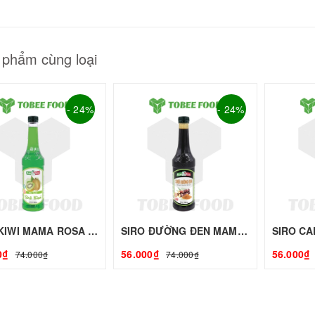
GUYÊN LIỆU PHA
HẾ - TOBEE FOOD
2.000₫
25.000₫
 phẩm cùng loại
- 24%
- 24%
SIRO KIWI MAMA ROSA - 700ml | Siro Syrup Làm Trà Trái Cây, Trà Sữa - TOBEE FOOD
SIRO ĐƯỜNG ĐEN MAMA ROSA - 700ml | Siro Syrup Làm Trà Trái Cây, Trà Sữa - TOBEE FOOD
0₫
56.000₫
56.000₫
74.000₫
74.000₫