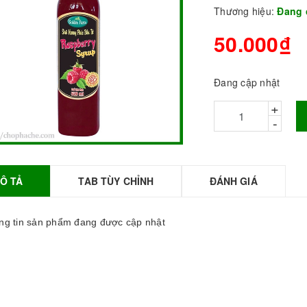
Thương hiệu:
Đang 
50.000₫
Đang cập nhật
+
-
Ô TẢ
TAB TÙY CHỈNH
ĐÁNH GIÁ
BỘT SỮA TOBEE
HANH VỊ - 300g -
OBEE FOOD | Bột
g tin sản phẩm đang được cập nhật
ữa làm Trà Sữa -
TOBEE FOOD
0.000₫
36.000₫
HỒNG TRÀ ĐẶC
IỆT 50G - ROYAL I