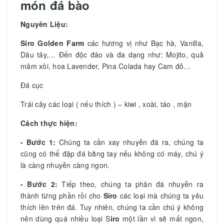
món đá bào
Nguyên Liệu:
Siro Golden Farm
các hương vị như Bạc hà, Vanilla,
Dâu tây,… Đến độc đáo và đa dạng như: Mojito, quả
mâm xôi, hoa Lavender, Pina Colada hay Cam đỏ…
Đá cục
Trái cây các loại ( nếu thích ) – kiwi , xoài, táo , mận
Cách thực hiện:
- Bước 1:
Chúng ta cần xay nhuyễn đá ra, chúng ta
cũng có thể đập đá bằng tay nếu không có máy, chú ý
là càng nhuyễn càng ngon.
- Bước 2:
Tiếp theo, chúng ta phân đá nhuyễn ra
thành từng phần rồi cho
Siro
các loại mà chúng ta yêu
thích lên trên đá. Tuy nhiên, chúng ta cần chú ý không
nên dùng quá nhiều loại S
iro
một lần vì sẽ mất ngon,