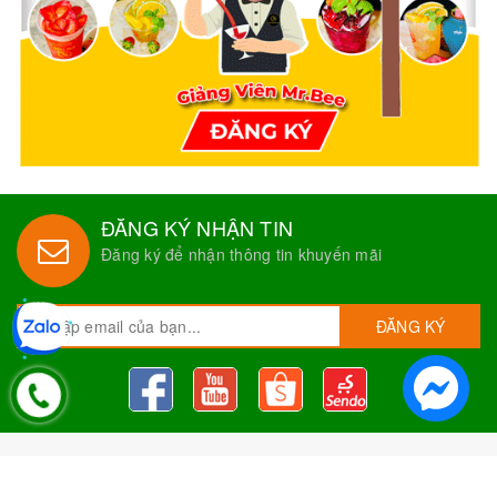
ĐĂNG KÝ NHẬN TIN
Đăng ký để nhận thông tin khuyến mãi
ĐĂNG KÝ
Nguyên Liệu Pha Chế Tobee Food