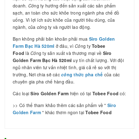
doanh.
Cô
ng ty hướng đến sản xuất các sản phẩm
sạch, an toàn cho sức khỏe trong ngành pha chế đồ
uống. Vì lợi ích sức khỏe của người tiêu dùng, của
ngành, của
cô
ng ty và người lao động.
Bạn không phải băn khoăn phải mua
Siro Golden
Farm Bạc Hà 520ml
ở đâu, vì
Cô
ng ty
Tobee
Food
là
Cô
ng ty sản xuất và thương mại về
Siro
Golden Farm Bạc Hà 520ml
uy tín chất lượng. Với đội
ngủ nhân viên tư vấn nhiệt tình, giá cả rẻ so với thị
trường, Nơi chia sẽ các
cô
ng thức pha chế
của các
chuyên gia pha chế hàng đầu.
Các loại
Siro Golden Farm
hiện có tại
Tobee Food
có:
>> Có thể tham khảo thêm các sản phẩm về "
Siro
Golden Farm
" khác thơm ngon tại
Tobee Food