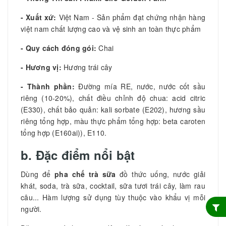
- Xuất xứ:
Việt Nam - Sản phẩm đạt chứng nhận hàng
việt nam chất lượng cao và vệ sinh an toàn thực phẩm
- Quy cách đóng gói:
Chai
- Hương vị:
Hương trái cây
- Thành phần:
Đường mía RE, nước, nước cốt sầu
riêng (10-20%), chất điều chỉnh độ chua: acid citric
(E330), chất bảo quản: kali sorbate (E202), hương sầu
riêng tổng hợp, màu thực phẩm tổng hợp: beta caroten
tổng hợp (E160ai)), E110.
b. Đặc điểm nổi bật
Dùng để
pha chế trà sữa
đồ thức uống, nước giải
khát, soda, trà sữa, cocktail, sữa tươi trái cây, làm rau
câu... Hàm lượng sử dụng tùy thuộc vào khẩu vị mỗi
người.