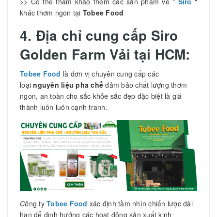
>> Có thể tham khảo thêm các sản phẩm về "
Siro
"
khác thơm ngon tại
Tobee Food
4. Địa chỉ cung cấp Siro
Golden Farm Vải tại HCM:
Tobee Food
là đơn vị chuyên cung cấp các
loại
nguyên liệu pha
chế
đảm bảo chất lượng thơm
ngon, an toàn cho sắc khỏe sắc đẹp đặc biệt là giá
thành luôn luôn cạnh tranh.
Cô
ng ty
Tobee Food
xác định tầm nhìn chiến lược dài
hạn để định hướng các hoạt động sản xuất kinh