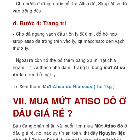
- Cho nước đường, nước cốt trà Atiso đỏ, Sirup Atiso đỏ
vào trộng đều
d. Bước 4: Trang trí
- Cho đá ngang vạch đầu tiên ly 500 ml, đổ hỗ hợp
sirup atiso đã trộng trên vào ly, xịt macchiato đến vạch
thứ 2 ly.
- Ngoài ra còn có thể bỏ thêm bằng 20 ml hạt chia
ngâm + 1 vá thạch nha đam. Trang trí bông
mứt Atiso
đỏ
lên trên bề mặt ly.
>> Xem thêm:
Mứt Atiso đỏ Hibiscus ( tui 1kg )
VII. MUA MỨT ATISO ĐỎ Ở
ĐÂU GIÁ RẺ ?
Bạn đang phân phân và muốn tìm mua
Mứt Atiso đỏ
ở
đâu giá rẻ, nơi nào uy tín an toàn, thì đây
Nguyên liệu
pha chế Tobee Food
là nơi phân phối các mặt hàng