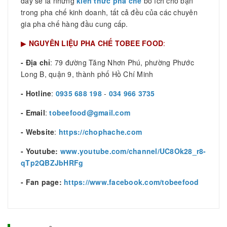
đây sẽ là những
kiến thức pha chế
bổ ích cho bạn
trong pha chế kinh doanh, tất cả đều của các chuyên
gia pha chế hàng đầu cung cấp.
▶
NGUYÊN LIỆU PHA CHẾ TOBEE FOOD
:
- Địa chỉ
: 79 đường Tăng Nhơn Phú, phường Phước
Long B, quận 9, thành phố Hồ Chí Minh
- Hotline
:
0935 688 198
-
034 966 3735
- Email
:
tobeefood@gmail.com
- Website
:
https://chophache.com
- Youtube:
www.youtube.com/channel/UC8Ok28_r8-
qTp2QBZJbHRFg
- Fan page:
https://www.facebook.com/tobeefood