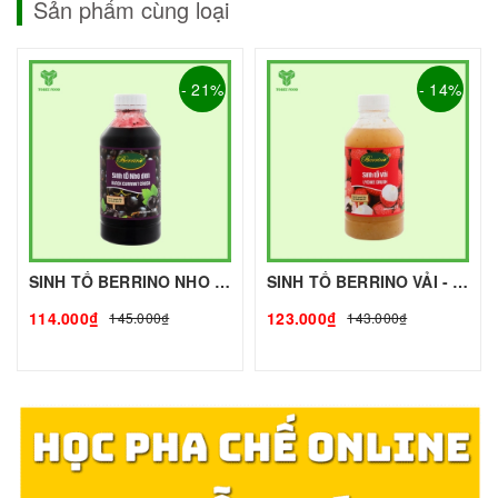
Sản phẩm cùng loại
- 21%
- 14%
SINH TỐ BERRINO NHO - 1L - BERRINO | Mứt - Sinh Tố làm Trà Sữa - TOBEE FOOD
SINH TỐ BERRINO VẢI - 1L - BERRINO | Mứt - Sinh Tố làm Trà Sữa - TOBEE FOOD
114.000₫
123.000₫
145.000₫
143.000₫