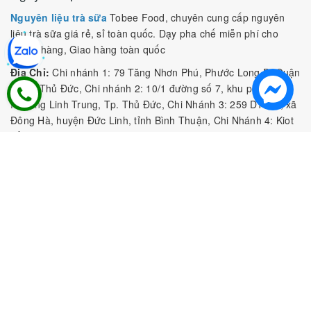
Nguyên liệu trà sữa
Tobee Food, chuyên cung cấp nguyên
liệu trà sữa giá rẻ, sỉ toàn quốc. Dạy pha chế miễn phí cho
khách hàng, Giao hàng toàn quốc
Địa Chỉ:
Chi nhánh 1: 79 Tăng Nhơn Phú, Phước Long B, Quận
9, TP. Thủ Đức, Chi nhánh 2: 10/1 đường số 7, khu phố 3,
Phường Linh Trung, Tp. Thủ Đức, Chi Nhánh 3: 259 DT766, xã
Đông Hà, huyện Đức Linh, tỉnh Bình Thuận, Chi Nhánh 4: Kiot
số 1 - Chợ Túy Loan - Đường Quảng Xương - Hòa Phong - Hòa
Vang - TP. Đà Nẵng
MST:
0316297519 do SKHDT Tp Hồ Chí Minh cấp ngày
28/05/2020
Hotline:
0935 688 198
/
034 966 3735
E-mail:
tobeefood@gmail.com
MUA SẮM NGUYÊN LIỆU PHA CHẾ