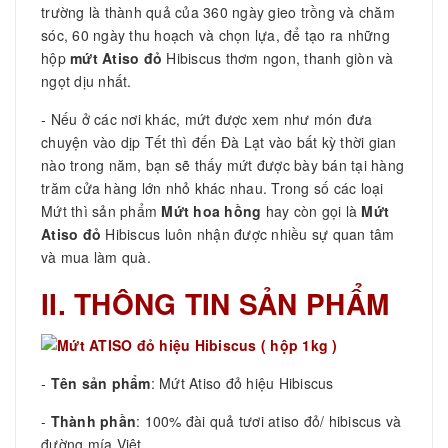
trường là thành quả của 360 ngày gieo trồng và chăm
sóc, 60 ngày thu hoạch và chọn lựa, để tạo ra những
hộp
mứt Atiso đỏ
Hibiscus thơm ngon, thanh giòn và
ngọt dịu nhất.
- Nếu ở các nơi khác, mứt được xem như món đưa
chuyện vào dịp Tết thì đến Đà Lạt vào bất kỳ thời gian
nào trong năm, bạn sẽ thấy mứt được bày bán tại hàng
trăm cửa hàng lớn nhỏ khác nhau. Trong số các loại
Mứt thì sản phẩm
Mứt hoa hồng
hay còn gọi là
Mứt
Atiso đỏ
Hibiscus luôn nhận được nhiều sự quan tâm
và mua làm quà.
II. THÔNG TIN SẢN PHẨM
-
Tên sản phẩm
: Mứt Atiso đỏ hiệu Hibiscus
-
Thành phần
: 100% đài quả tươi atiso đỏ/ hibiscus và
đường mía Việt