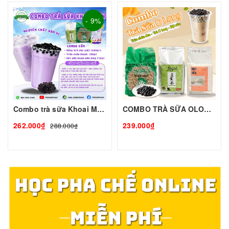
- 9%
Combo trà sữa Khoai Môn-Lớn
COMBO TRÀ SỮA OLONG Chuẩn Vị Đài Loan – Thơm Ngon Độc Đáo – Combo Tiện Lợi
262.000₫
239.000₫
288.000₫