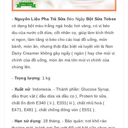
-
Nguyên Liệu Pha Trà Sữa
Béo Ngậy
Bột Sữa Tobee
có dạng bột màu trắng ngà hoặc hơi vàng, có vị béo
dịu của nước cốt dừa, cốt nhân cọ, giúp làm kích thích
vị ngon, làm tăng vị béo cho các loại đồ uống, món
bánh, món ăn, nhưng thật đặc biệt và tuyệt vời là Non
Dairy Creamer không gây ngấy ( ngán ) hay che mùi vị
chính của đồ uống, món ăn mà tôn mùi vị chính của
chúng lên.
-
Trọng lượng
: 1 kg
-
Xuất xứ
: Indonesia. - Thành phần: Glucose Syrup,
dầu thực vật ( dầu dừa và dầu cọ ), Protein từ sữa,
chất ổn định E340 ( ii ), E331( iii ), chất nhũ hoá (
E471, E481 ), chất chống đông vón ( E551 ).
-
Hạn sử dụng
: 18 tháng. - Bảo quản: nơi khô ráo
thoáng mát, tránh nơi ẩm ướt đối với bột sữa chưa qua