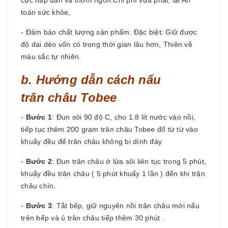
cực hấp dẫn và thơm ngon.Chi phí vừa phải, lại An
toàn sức khỏe,
- Đảm bảo chất lượng sản phẩm. Đặc biệt: Giữ được
độ dai dẻo vốn có trong thời gian lâu hơn, Thiên về
màu sắc tự nhiên.
b. Hướng dẫn cách nấu
trân châu Tobee
-
Bước 1
: Đun sôi 90 độ C, cho 1.8 lít nước vào nồi,
tiếp tục thêm 200 gram trân châu Tobee đổ từ từ vào
khuấy đều để trân châu không bị dính đáy
-
Bước 2
: Đun trân châu ở lửa sôi liên tục trong 5 phút,
khuấy đều trân châu ( 5 phút khuấy 1 lần ) đến khi trận
châu chín.
-
Bước 3
: Tắt bếp, giữ nguyên nồi trân châu mới nấu
trên bếp và ủ trân châu tiếp thêm 30 phút .