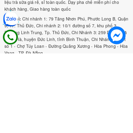
liệu trà sữa giá rẻ, sỉ toàn quốc. Dạy pha chế miễn phí cho
khách hàng, Giao hàng toàn quốc
Địa Chỉ:
Chi nhánh 1: 79 Tăng Nhơn Phú, Phước Long B, Quận
9, TP. Thủ Đức, Chi nhánh 2: 10/1 đường số 7, khu phố 3,
Phường Linh Trung, Tp. Thủ Đức, Chi Nhánh 3: 259 DT766, xã
Đông Hà, huyện Đức Linh, tỉnh Bình Thuận, Chi Nhánh 4: Kiot
số 1 - Chợ Túy Loan - Đường Quảng Xương - Hòa Phong - Hòa
Vang - TP. Đà Nẵng
MST:
0316297519 do SKHDT Tp Hồ Chí Minh cấp ngày
28/05/2020
Hotline:
0935 688 198
/
034 966 3735
E-mail:
tobeefood@gmail.com
MUA SẮM NGUYÊN LIỆU PHA CHẾ
CHÍNH SÁCH