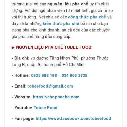
thương mại về các
nguyên liệu pha chế
uy tín chất
lượng. Với đội ngủ nhân viên tư nhiệt tình, giá cả rẻ so
với thị trường, Nơi chia sẽ các
cô
ng thức pha chế
và
đây sẽ là những
kiến thức pha chế
bổ ích cho bạn
trong pha chế kinh doanh, tất cả đều của các chuyên
gia pha chế hàng đầu cung cấp.
▶
NGUYÊN LIỆU PHA CHẾ TOBEE FOOD
:
- Địa chỉ
: 79 đường Tăng Nhơn Phú, phường Phước
Long B, quận 9, thành phố Hồ Chí Minh
- Hotline
:
0935 688 198
–
034 966 3735
- Email
:
tobeefood@gmail.com
- Website
:
https://chophache.com
- Youtube:
Tobee Food
- Fan page:
https://www.facebook.com/tobeefood