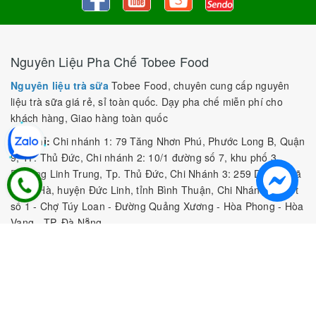
Nguyên Liệu Pha Chế Tobee Food
Nguyên liệu trà sữa
Tobee Food, chuyên cung cấp nguyên
liệu trà sữa giá rẻ, sỉ toàn quốc. Dạy pha chế miễn phí cho
khách hàng, Giao hàng toàn quốc
Địa Chỉ:
Chi nhánh 1: 79 Tăng Nhơn Phú, Phước Long B, Quận
9, TP. Thủ Đức, Chi nhánh 2: 10/1 đường số 7, khu phố 3,
Phường Linh Trung, Tp. Thủ Đức, Chi Nhánh 3: 259 DT766, xã
Đông Hà, huyện Đức Linh, tỉnh Bình Thuận, Chi Nhánh 4: Kiot
số 1 - Chợ Túy Loan - Đường Quảng Xương - Hòa Phong - Hòa
Vang - TP. Đà Nẵng
MST:
0316297519 do SKHDT Tp Hồ Chí Minh cấp ngày
28/05/2020
Hotline:
0935 688 198
/
034 966 3735
E-mail:
tobeefood@gmail.com