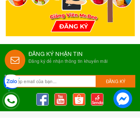
ĐĂNG KÝ NHẬN TIN
Đăng ký để nhận thông tin khuyến mãi
ĐĂNG KÝ
Nguyên Liệu Pha Chế Tobee Food
Nguyên liệu trà sữa
Tobee Food, chuyên cung cấp nguyên