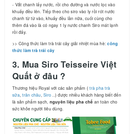
- Vắt chanh lấy nước, rồi cho đường và nước lọc vào
khuấy đều lên. Tiếp theo cho siro vào ly rồi rót nước
chanh từ từ vào, khuấy đều lần nữa, cuối cùng cho
thêm đá vào là có ngay 1 ly nước chanh Siro mát lạnh
rồi đấy.
>> Công thức làm trà trái cây giải nhiệt mùa hè:
công
thức làm trà trái cây
3. Mua Siro Teisseire Việt
Quất ở đâu ?
Thương hiệu Royal với các sản phẩm (
trà pha trà
sữa
,
trân châu
,
Siro
..) được nhiều khách hàng biết đến
là sản phẩm sạch,
nguyên liệu pha chế
an toàn cho
sức khỏe người tiêu dùng.