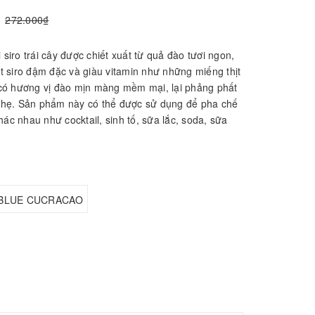
272.000₫
 siro trái cây được chiết xuất từ quả đào tươi ngon,
 siro đậm đặc và giàu vitamin như những miếng thịt
có hương vị đào mịn màng mềm mại, lại phảng phất
hẹ. Sản phẩm này có thể được sử dụng để pha chế
hác nhau như cocktail, sinh tố, sữa lắc, soda, sữa
BLUE CUCRACAO