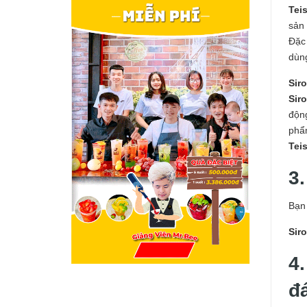
Tei
sản
Đặc 
dùn
Sir
Sir
độn
phẩ
Tei
3.
Bạn 
Sir
4
đ