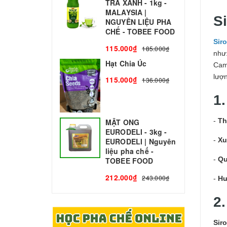
TRÀ XANH - 1kg -
N
MALAYSIA |
C
S
NGUYÊN LIỆU PHA
1
CHẾ - TOBEE FOOD
Siro
115.000₫
185.000₫
như
Hạt Chia Úc
Cam
lượ
115.000₫
136.000₫
1
-
Th
MẬT ONG
EURODELI - 3kg -
-
Xu
EURODELI | Nguyên
liệu pha chế -
-
Qu
TOBEE FOOD
212.000₫
243.000₫
-
Hư
2
Siro