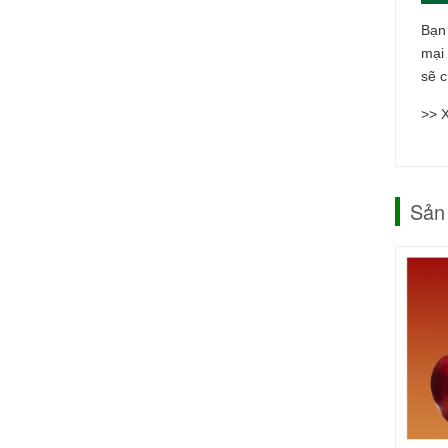
Bạn
mại
sẽ 
>> 
Sản