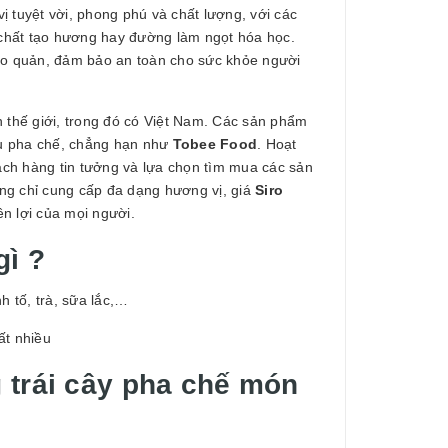
 tuyệt vời, phong phú và chất lượng, với các
chất tạo hương hay đường làm ngọt hóa học.
ảo quản, đảm bảo an toàn cho sức khỏe người
n thế giới, trong đó có Việt Nam. Các sản phẩm
iệu pha chế, chẳng hạn như
Tobee Food
. Hoạt
ách hàng tin tưởng và lựa chọn tìm mua các sản
ng chỉ cung cấp đa dạng hương vị, giá
Siro
n lợi của mọi người.
gì ?
h tố, trà, sữa lắc,…
ất nhiều
 trái cây pha chế món