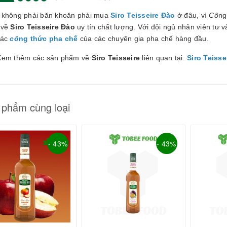
 không phải băn khoăn phải mua
Siro Teisseire Đào
ở đâu, vì
Cô
ng
 về
Siro Teisseire Đào
uy tín chất lượng. Với đội ngủ nhân viên tư vấ
các
cô
ng thức pha chế
của các chuyên gia pha chế hàng đầu.
Xem thêm các sản phẩm về
Siro Teisseire
liên quan tại:
Siro Teisse
 phẩm cùng loại
- 43%
- 43%