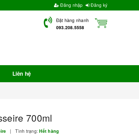
Đăng nhập
Đăng ký
Đặt hàng nhanh
093.208.5558
Liên hệ
sseire 700ml
eire
|
Tình trạng:
Hết hàng