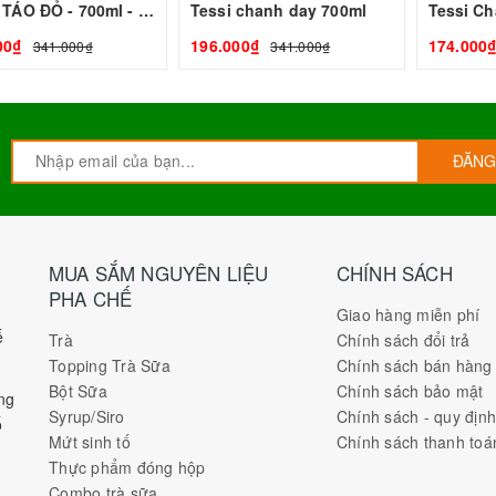
TESSI TÁO ĐỎ - 700ml - TEISSEIRE | Nguyên liệu pha chế - TOBEE FOOD
Tessi chanh day 700ml
Tessi Ch
00₫
196.000₫
174.000
341.000₫
341.000₫
ĐĂNG
MUA SẮM NGUYÊN LIỆU
CHÍNH SÁCH
PHA CHẾ
Giao hàng miễn phí
ế
Trà
Chính sách đổi trả
Topping Trà Sữa
Chính sách bán hàng
Bột Sữa
Chính sách bảo mật
ng
Syrup/Siro
Chính sách - quy địn
ố
Mứt sinh tố
Chính sách thanh toá
Thực phẩm đóng hộp
Combo trà sữa