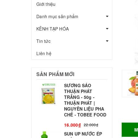
Giới thiệu
Danh mục sản phẩm
KÊNH TẠP HÓA
Tin tức
Liên hệ
SẢN PHẨM MỚI
SƯƠNG SÁO
THUẬN PHÁT
T
TRẮNG - 50g -
T
THUẬN PHÁT |
S
NGUYÊN LIỆU PHA
CHẾ - TOBEE FOOD
3
16.000₫
22.000₫
M
SUN UP NƯỚC ÉP
B