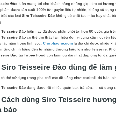
sseire Đào
luôn mang tới cho khách hàng những giọt siro có hương vị
 phẩm được sản xuất 100% từ nguyên liệu tự nhiên, không sử dụng 
biệt các loại
Siro Teisseire Đào
không có chất tạo màu hay chất b
g.
o Teisseire Đào
hiện nay đã được phân phối tới hơn 80 quốc gia trê
o Teisseire Đào
có thể tìm thấy tại nhiều đơn vị cung cấp nguyên l
g lâu năm trong lĩnh vực,
Chophache.com
là địa chỉ được nhiều kh
m Siro chính hãng đến từ những thương hiệu lớn như Teisseire. Khô
sseire Đào
tại
Tobee Food
còn luôn ưu đãi nhất đáp ứng tối đa quyề
 Siro Teisseire Đào dùng để làm 
có thể sử dụng trong pha chế các đồ uống như: cocktail, đá bào, sin
o Teisseire Đào
đang được rất nhiều quán bar, trà sữa,… sử dụng r
. Cách dùng Siro Teisseire hương
á bào