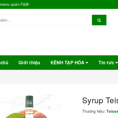
o menu quán F&B!
 chủ
Giới thiệu
KÊNH TẠP HÓA
Tin tức
Syrup Tei
Thương hiệu:
Teiss