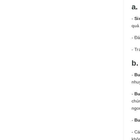
a.
-
Si
quả
- Đ
- Tr
b.
-
Bư
nhu
-
Bư
chún
ngon
-
Bư
- C
khô