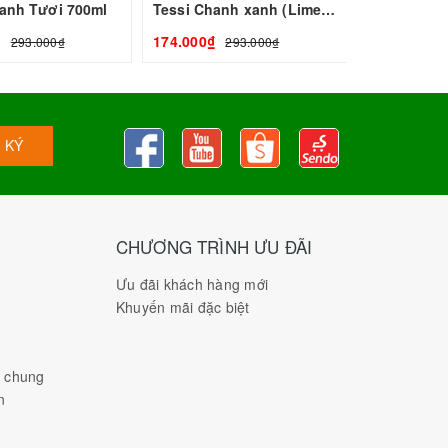
anh Tươi 700ml
Tessi Chanh xanh (Lime) 700ml
₫
174.000₫
293.000₫
293.000₫
 KÝ
CHƯƠNG TRÌNH ƯU ĐÃI
Ưu đãi khách hàng mới
Khuyến mãi đặc biệt
h chung
n