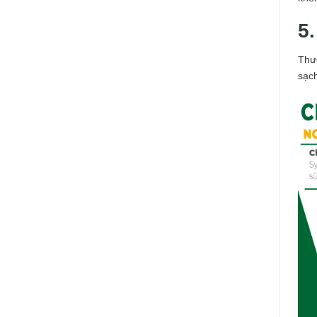
5
Thư
sạc