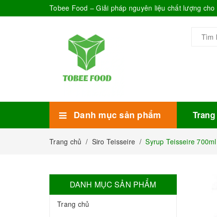
Tobee Food – Giải pháp nguyên liệu chất lượng ch
Danh mục sản phẩm
Trang
Xem thêm
Bánh Kẹo
Combo trà sữa
Thực phẩm đóng hộp
Mứt sinh tố
Bột Sữa
Topping Trà Sữa
Trang chủ
/
Siro Teisseire
/
Syrup Teisseire 700ml
DANH MỤC SẢN PHẨM
Trang chủ