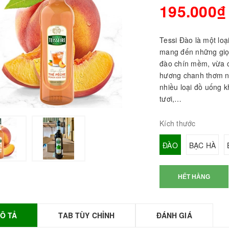
195.000₫
Tessi Đào là một loại
mang đến những giọt
đào chín mềm, vừa 
hương chanh thơm n
nhiều loại đồ uống k
tươi,…
Kích thước
BỘT SỮA TOBEE
ĐÀO
BẠC HÀ
HANH VỊ - 300g -
OBEE FOOD | Bột
ữa làm Trà Sữa -
HẾT HÀNG
TOBEE FOOD
0.000₫
36.000₫
HỒNG TRÀ ĐẶC
Ô TẢ
TAB TÙY CHỈNH
ĐÁNH GIÁ
IỆT 50G - ROYAL I