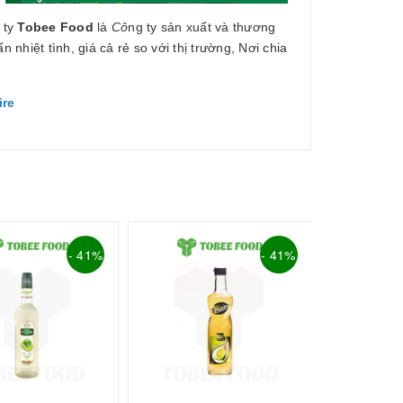
 ty
Tobee Food
là
Cô
ng ty sản xuất và thương
n nhiệt tình, giá cả rẻ so với thị trường, Nơi chia
ire
Tessi Kiwi 
- 41%
- 41%
240.000₫