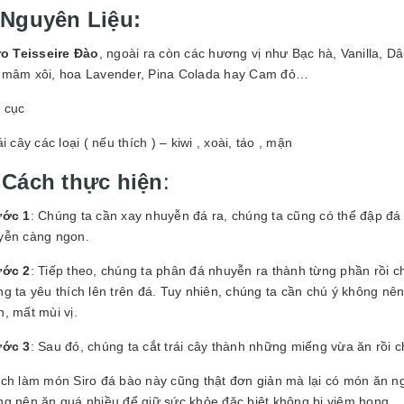
 Nguyên Liệu:
ro Teisseire Đào
, ngoài ra còn các hương vị như Bạc hà, Vanilla, D
 mâm xôi, hoa Lavender, Pina Colada hay Cam đỏ…
á cục
ái cây các loại ( nếu thích ) – kiwi , xoài, táo , mận
 Cách thực hiện
:
ớc 1
: Chúng ta cần xay nhuyễn đá ra, chúng ta cũng có thể đập đá
yễn càng ngon.
ớc 2
: Tiếp theo, chúng ta phân đá nhuyễn ra thành từng phần rồi 
g ta yêu thích lên trên đá. Tuy nhiên, chúng ta cần chú ý không nên
, mất mùi vị.
ớc 3
: Sau đó, chúng ta cắt trái cây thành những miếng vừa ăn rồi c
ách làm món Siro đá bào này cũng thật đơn giản mà lại có món ăn 
ng nên ăn quá nhiều để giữ sức khỏe đặc biệt không bị viêm họng