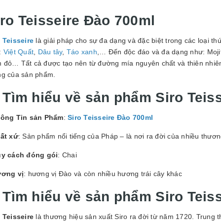
GUYÊN LIỆU PHA
HẾ - TOBEE FOOD
iro Teisseire Đào 700ml
2.000₫
25.000₫
 Teisseire
là giải pháp cho sự đa dạng và đặc biệt trong các loại t
:
Việt Quất
,
Dâu tây
,
Táo xanh
,… Đến độc đáo và đa dạng như: Moji
 đỏ… Tất cả được tạo nên từ đường mía nguyên chất và thiên nhiên
ng của sản phẩm.
. Tìm hiểu về sản phẩm Siro Teis
ông Tin sản Phẩm
:
Siro Teisseire Đào 700ml
ất xứ
: Sản phẩm nổi tiếng của Pháp – là nơi ra đời của nhiều thương 
y cách đóng gói
: Chai
ơng vị
: hương vị Đào và còn nhiều hương trái cây khác
. Tìm hiểu về sản phẩm Siro Teis
 Teisseire
là thương hiệu sản xuất Siro ra đời từ năm 1720. Trung t