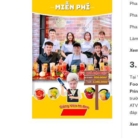
Pha 
Pha 
Pha 
Làm
Xem
3
Tại
Fo
Pri
trư
ATV
đáp 
Xem