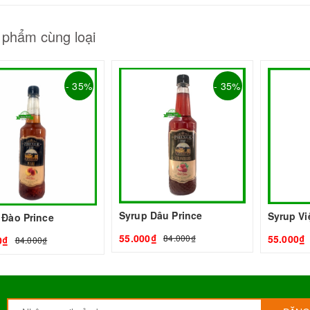
 phẩm cùng loại
- 35%
- 35%
Syrup Dâu Prince
Syrup Vi
 Đào Prince
55.000₫
55.000₫
84.000₫
0₫
84.000₫