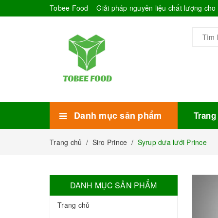
Tobee Food – Giải pháp nguyên liệu chất lượng ch
Danh mục sản phẩm
Trang
Xem thêm
Bánh Kẹo
Combo trà sữa
Thực phẩm đóng hộp
Mứt sinh tố
Bột Sữa
Topping Trà Sữa
Trang chủ
/
Siro Prince
/
Syrup dưa lưới Prince
DANH MỤC SẢN PHẨM
Trang chủ