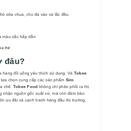
hỏ sữa chua, cho đá vào và lắc đều.
và màu sắc hấp dẫn
mùa hè
ở đâu?
a hàng đồ uống yêu thích sử dụng. Và
Tobee
g lựa chọn cung cấp các sản phẩm
Siro
ha chế.
Tobee Food
không chỉ phân phối ra thị
g nhận nguồn gốc xuất xứ, mà còn đảm bảo
ôn ưu đãi và cạnh tranh hàng đầu thị trường,