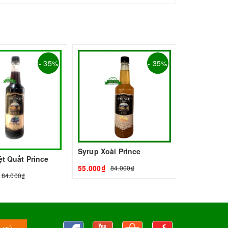
Syrup Táo 
- 35%
- 35%
55.000₫
84
Syrup Xoài Prince
ệt Quất Prince
55.000₫
84.000₫
84.000₫