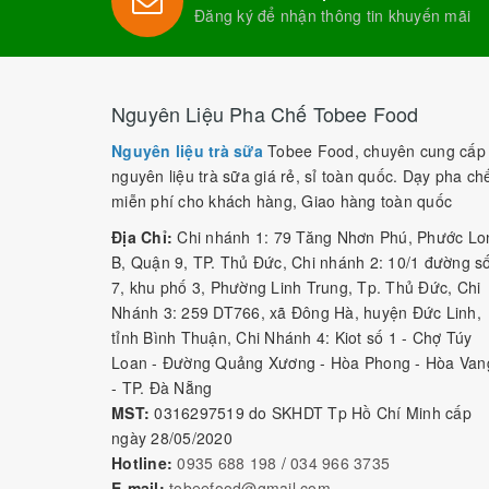
Đăng ký để nhận thông tin khuyến mãi
Nguyên Liệu Pha Chế Tobee Food
Nguyên liệu trà sữa
Tobee Food, chuyên cung cấp
nguyên liệu trà sữa giá rẻ, sỉ toàn quốc. Dạy pha ch
miễn phí cho khách hàng, Giao hàng toàn quốc
Địa Chỉ:
Chi nhánh 1: 79 Tăng Nhơn Phú, Phước Lo
B, Quận 9, TP. Thủ Đức, Chi nhánh 2: 10/1 đường s
7, khu phố 3, Phường Linh Trung, Tp. Thủ Đức, Chi
Nhánh 3: 259 DT766, xã Đông Hà, huyện Đức Linh,
tỉnh Bình Thuận, Chi Nhánh 4: Kiot số 1 - Chợ Túy
Loan - Đường Quảng Xương - Hòa Phong - Hòa Van
- TP. Đà Nẵng
MST:
0316297519 do SKHDT Tp Hồ Chí Minh cấp
ngày 28/05/2020
Hotline:
0935 688 198
/
034 966 3735
E-mail:
tobeefood@gmail.com