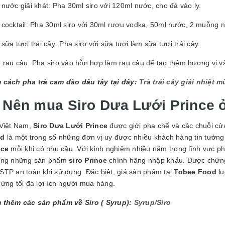
nước giải khát: Pha 30ml siro với 120ml nước, cho đá vào ly.
cocktail: Pha 30ml siro với 30ml rượu vodka, 50ml nước, 2 muỗng n
sữa tươi trái cây: Pha siro với sữa tươi làm sữa tươi trái cây.
 rau câu: Pha siro vào hỗn hợp làm rau câu để tạo thêm hương vị 
 cách pha trà cam đào dâu tây tại đây:
Trà trái cây giải nhiệt 
. Nên mua Siro Dưa Lưới Prince 
 Việt Nam,
Siro Dưa Lưới Prince
được giới pha chế và các chuỗi cử
od
là một trong số những đơn vị uy được nhiều khách hàng tin tưởn
nce
mỗi khi có nhu cầu. Với kinh nghiệm nhiều năm trong lĩnh vực p
ờng những sản phẩm
siro Prince
chính hãng nhập khẩu. Được chứn
STP an toàn khi sử dụng. Đặc biệt, giá sản phẩm tại
Tobee Food
lu
ứng tối đa lợi ích người mua hàng.
 thêm các sản phẩm về Siro ( Syrup):
Syrup/Siro