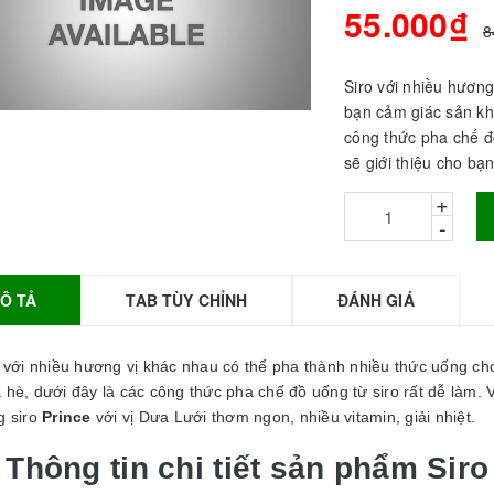
55.000₫
8
Siro với nhiều hươn
bạn cảm giác sản kh
công thức pha chế đ
sẽ giới thiệu cho bạn
+
-
Ô TẢ
TAB TÙY CHỈNH
ĐÁNH GIÁ
BỘT SỮA TOBEE
HANH VỊ - 300g -
OBEE FOOD | Bột
o với nhiều hương vị khác nhau có thể pha thành nhiều thức uống c
ữa làm Trà Sữa -
TOBEE FOOD
hè, dưới đây là các công thức pha chế đồ uống từ siro rất dễ làm.
g siro
Prince
với vị Dưa Lưới thơm ngon, nhiều vitamin, giải nhiệt.
0.000₫
36.000₫
HỒNG TRÀ ĐẶC
. Thông tin chi tiết sản phẩm Sir
IỆT 50G - ROYAL I