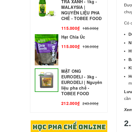
TRÀ XANH - 1kg -
N
Được
MALAYSIA |
C
chu
NGUYÊN LIỆU PHA
1
CHẾ - TOBEE FOOD
Có c
115.000₫
185.000₫
D
Hạt Chia Úc
N
115.000₫
136.000₫
H
B
K
MẬT ONG
EURODELI - 3kg -
H
EURODELI | Nguyên
m
liệu pha chế -
Lưu
TOBEE FOOD
cần 
212.000₫
243.000₫
Xem
2