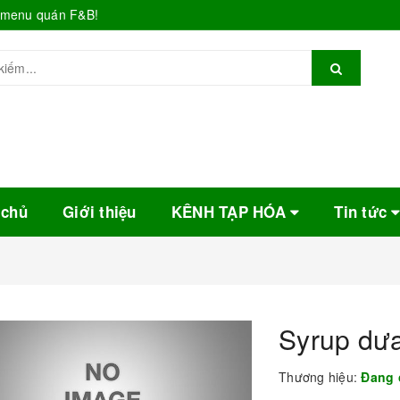
o menu quán F&B!
 chủ
Giới thiệu
KÊNH TẠP HÓA
Tin tức
Syrup dưa
Thương hiệu:
Đang 