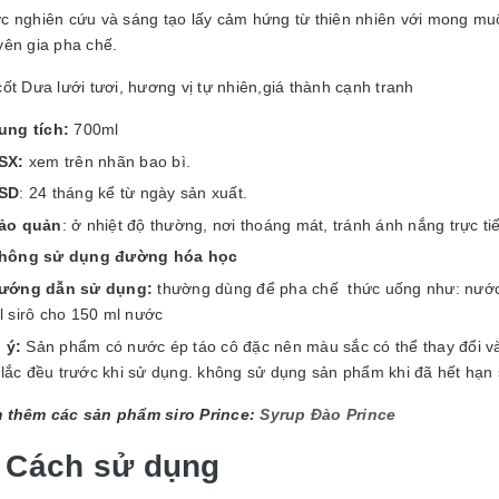
GUYÊN LIỆU PHA
 nghiên cứu và sáng tạo lấy cảm hứng từ thiên nhiên với mong muốn
HẾ - TOBEE FOOD
yên gia pha chế.
2.000₫
25.000₫
ốt Dưa lưới tươi, hương vị tự nhiên,giá thành cạnh tranh
ung tích:
700ml
SX:
xem trên nhãn bao bì.
SD
: 24 tháng kể từ ngày sản xuất.
ảo quản
: ở nhiệt độ thường, nơi thoáng mát, tránh ánh nắng trực t
hông sử dụng đường hóa học
ướng dẫn sử dụng:
thường dùng để pha chế thức uống như: nước gi
l sirô cho 150 ml nước
 ý:
Sản phẩm có nước ép táo cô đặc nên màu sắc có thể thay đổi và
lắc đều trước khi sử dụng.
không sử dụng sản phẩm khi đã hết hạn 
 thêm các sản phẩm siro Prince:
Syrup Đào Prince
. Cách sử dụng