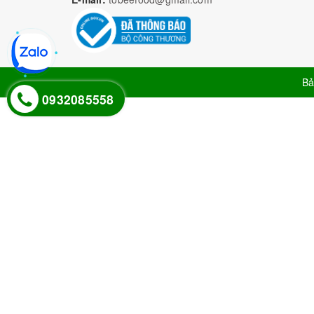
Bả
0932085558