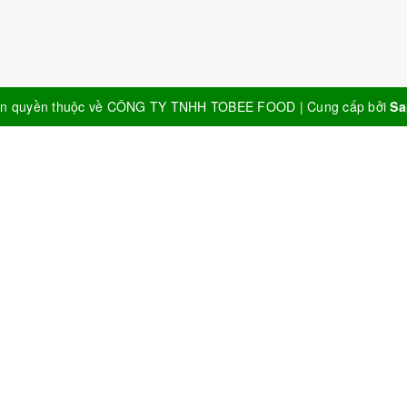
n quyền thuộc về
CÔNG TY TNHH TOBEE FOOD
|
Cung cấp bởi
Sa