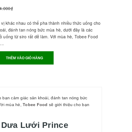
4.000₫
g vị khác nhau có thể pha thành nhiều thức uống cho
oái, đánh tan nóng bức mùa hè, dưới đây là các
ồ uống từ siro rất dễ làm. Với mùa hè, Tobee Food
...
THÊM VÀO GIỎ HÀNG
ho bạn cảm giác sản khoái, đánh tan nóng bức
 Với mùa hè,
Tobee Food
sẽ giới thiệu cho bạn
o Dưa Lưới Prince