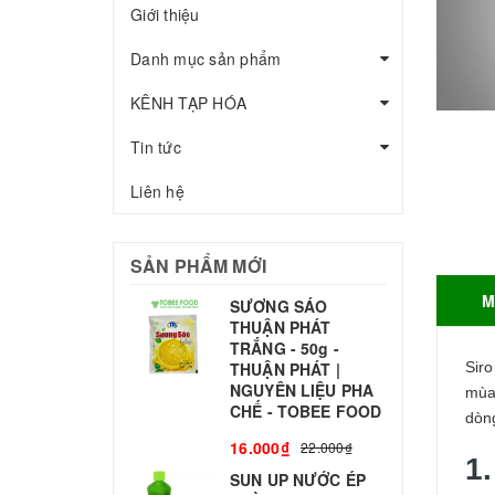
Giới thiệu
Danh mục sản phẩm
KÊNH TẠP HÓA
Tin tức
Liên hệ
SẢN PHẨM MỚI
M
SƯƠNG SÁO
THUẬN PHÁT
T
TRẮNG - 50g -
T
THUẬN PHÁT |
Sir
S
NGUYÊN LIỆU PHA
mùa 
CHẾ - TOBEE FOOD
dòn
3
16.000₫
22.000₫
1
SUN UP NƯỚC ÉP
B