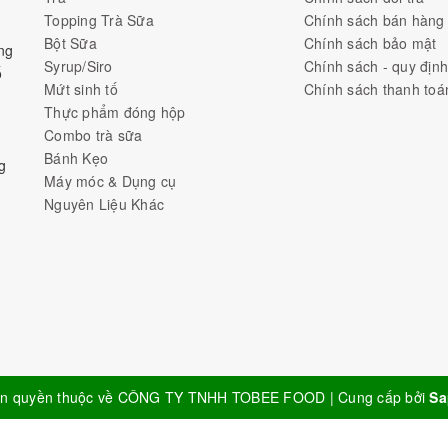
Topping Trà Sữa
Chính sách bán hàng
Bột Sữa
Chính sách bảo mật
ng
Syrup/Siro
Chính sách - quy địn
ố
Mứt sinh tố
Chính sách thanh toá
Thực phẩm đóng hộp
Combo trà sữa
Bánh Kẹo
g
Máy móc & Dụng cụ
Nguyên Liệu Khác
n quyền thuộc về
CÔNG TY TNHH TOBEE FOOD
|
Cung cấp bởi
Sa