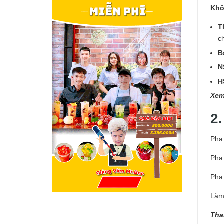
Khô
T
c
B
N
H
Xem
2
Pha 
Pha 
Pha 
Làm
Tha