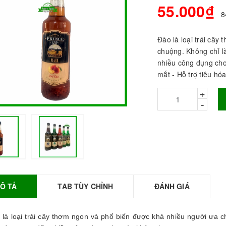
55.000₫
8
Đào là loại trái cây
chuộng. Không chỉ l
nhiều công dụng cho
mắt - Hỗ trợ tiêu hóa 
+
-
BỘT SỮA TOBEE
HANH VỊ - 300g -
OBEE FOOD | Bột
ữa làm Trà Sữa -
TOBEE FOOD
Ô TẢ
TAB TÙY CHỈNH
ĐÁNH GIÁ
0.000₫
36.000₫
HỒNG TRÀ ĐẶC
o
là loại trái cây thơm ngon và phổ biến được khá nhiều người ưa c
IỆT 50G - ROYAL I