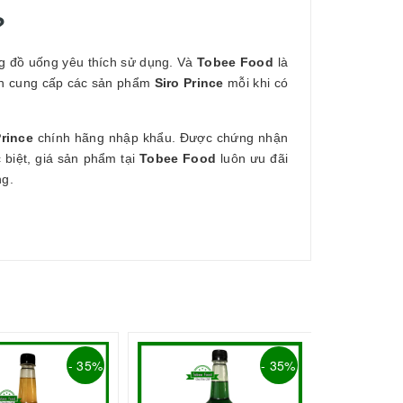
?
g đồ uống yêu thích sử dụng. Và
Tobee Food
là
họn cung cấp các sản phẩm
Siro Prince
mỗi khi có
Prince
chính hãng nhập khẩu. Được chứng nhận
biệt, giá sản phẩm tại
Tobee Food
luôn ưu đãi
ng.
Syrup Bạc 
- 35%
- 35%
55.000₫
84