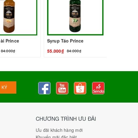
ài Prince
Syrup Táo Prince
55.000₫
84.000₫
84.000₫
 KÝ
CHƯƠNG TRÌNH ƯU ĐÃI
Ưu đãi khách hàng mới
Khuyến mãi đặc biệt