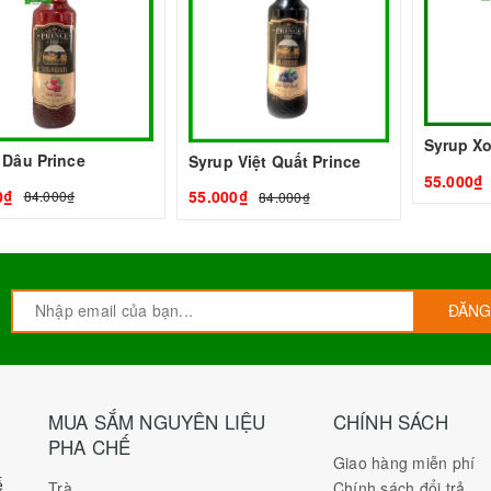
Syrup Xo
 Dâu Prince
Syrup Việt Quất Prince
55.000₫
0₫
55.000₫
84.000₫
84.000₫
ĐĂNG
MUA SẮM NGUYÊN LIỆU
CHÍNH SÁCH
PHA CHẾ
Giao hàng miễn phí
ế
Trà
Chính sách đổi trả