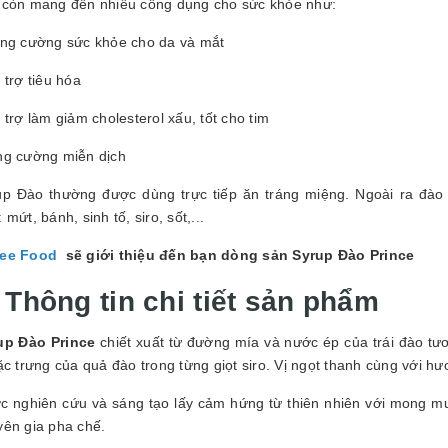
GUYÊN LIỆU PHA
 còn mang đến nhiều công dụng cho sức khỏe như:
HẾ - TOBEE FOOD
ăng cường sức khỏe cho da và mắt
2.000₫
25.000₫
 trợ tiêu hóa
 trợ làm giảm cholesterol xấu, tốt cho tim
ng cường miễn dịch
up Đào thường được dùng trực tiếp ăn tráng miệng. Ngoài ra đào
 mứt, bánh, sinh tố, siro, sốt,...
ee Food
sẽ giới thiệu đến bạn dòng sản Syrup Đào Prince
 Thông tin chi tiết sản phẩm
up Đào Prince
chiết xuất từ đường mía và nước ép của trái đào t
ặc trưng của quả đào trong từng giọt siro. Vị ngọt thanh cùng với h
c nghiên cứu và sáng tạo lấy cảm hứng từ thiên nhiên với mong muố
yên gia pha chế.