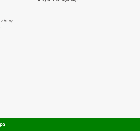
h chung
n
po