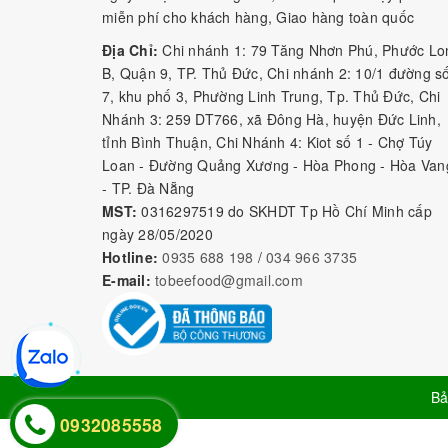
miễn phí cho khách hàng, Giao hàng toàn quốc
Địa Chỉ:
Chi nhánh 1: 79 Tăng Nhơn Phú, Phước Lo
B, Quận 9, TP. Thủ Đức, Chi nhánh 2: 10/1 đường s
7, khu phố 3, Phường Linh Trung, Tp. Thủ Đức, Chi
Nhánh 3: 259 DT766, xã Đông Hà, huyện Đức Linh,
tỉnh Bình Thuận, Chi Nhánh 4: Kiot số 1 - Chợ Túy
Loan - Đường Quảng Xương - Hòa Phong - Hòa Van
- TP. Đà Nẵng
MST:
0316297519 do SKHDT Tp Hồ Chí Minh cấp
ngày 28/05/2020
Hotline:
0935 688 198
/
034 966 3735
E-mail:
tobeefood@gmail.com
Bả
0932085558