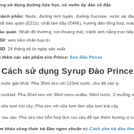
ng sử dụng đường hóa học, có nước ép đào cô đặc
hành phần:
Nước, đường tinh luyện, đường fructose, nước ép đào
hất bảo quản (E211), chất làm dầy (E466), hương đào tổng hợp, mà
ảo quản
: Nhiệt độ thường, nơi thoáng mát, tránh ánh nắng trực tiế
SX:
xem trên nhãn bao bì.
SD
: 24 tháng kể từ ngày sản xuất.
 thêm các sản phẩm siro Prince
:
Siro Dâu Prince
. Cách sử dụng Syrup Đào Prince
nước giải khát: Pha 30ml siro với 120ml nước, cho đá vào ly.
cocktail: Pha 30ml siro với 30ml rượu vodka, 50ml nước, 2 muỗng n
sữa tươi trái cây: Pha siro với sữa tươi làm sữa tươi trái cây.
 rau câu: Pha siro vào hỗn hợp làm rau câu để tạo thêm hương vị 
m khảo công thức trà Đào ngon chuẩn vị:
C
ách pha trà đào th