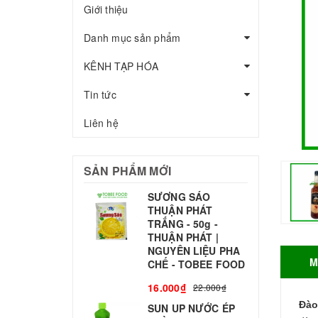
Giới thiệu
Danh mục sản phẩm
KÊNH TẠP HÓA
Tin tức
Liên hệ
SẢN PHẨM MỚI
SƯƠNG SÁO
THUẬN PHÁT
T
TRẮNG - 50g -
T
THUẬN PHÁT |
S
NGUYÊN LIỆU PHA
M
CHẾ - TOBEE FOOD
3
16.000₫
22.000₫
Đà
SUN UP NƯỚC ÉP
B