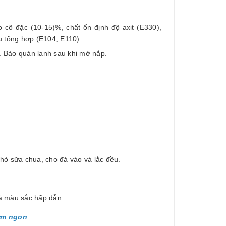
 cô đặc (10-15)%, chất ổn định độ axit (E330),
u tổng hợp (E104, E110).
p. Bảo quản lạnh sau khi mở nắp.
hỏ sữa chua, cho đá vào và lắc đều.
và màu sắc hấp dẫn
ơm ngon