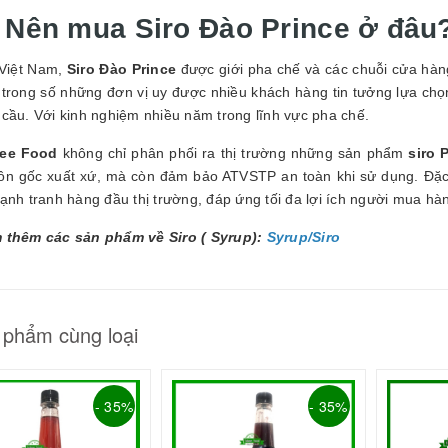
. Nên mua Siro Đào Prince ở đâu
 Việt Nam,
Siro Đào Prince
được giới pha chế và các chuỗi cửa hàn
 trong số những đơn vị uy được nhiều khách hàng tin tưởng lựa c
 cầu. Với kinh nghiệm nhiều năm trong lĩnh vực pha chế.
ee Food
không chỉ phân phối ra thị trường những sản phẩm
siro 
ồn gốc xuất xứ, mà còn đảm bảo ATVSTP an toàn khi sử dụng. Đặc 
ạnh tranh hàng đầu thị trường, đáp ứng tối đa lợi ích người mua hà
 thêm các sản phẩm về Siro ( Syrup):
Syrup/Siro
 phẩm cùng loại
- 35%
- 35%