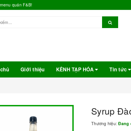
o menu quán F&B!
 chủ
Giới thiệu
KÊNH TẠP HÓA
Tin tức
Syrup Đà
Thương hiệu:
Đang 