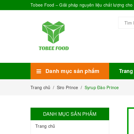
Tobee Food – Giải pháp nguyên liệu chất lượng ch
Danh mục sản phẩm
Trang
Xem thêm
Bánh Kẹo
Combo trà sữa
Thực phẩm đóng hộp
Mứt sinh tố
Bột Sữa
Topping Trà Sữa
Trang chủ
/
Siro Prince
/
Syrup Đào Prince
DANH MỤC SẢN PHẨM
Trang chủ