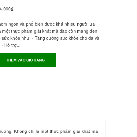
4.000₫
 thơm ngon và phổ biến được khá nhiều người ưa
à một thực phẩm giải khát mà đào còn mang đến
 sức khỏe như: - Tăng cường sức khỏe cho da và
- Hỗ trợ...
THÊM VÀO GIỎ HÀNG
huộng. Không chỉ là một thực phẩm giải khát mà