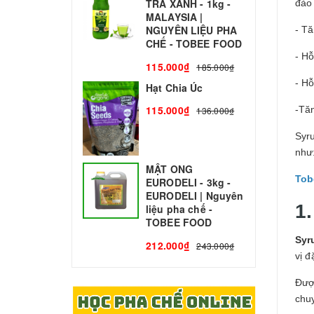
TRÀ XANH - 1kg -
N
đào
MALAYSIA |
C
NGUYÊN LIỆU PHA
- T
1
CHẾ - TOBEE FOOD
- Hỗ
115.000₫
185.000₫
- Hỗ
Hạt Chia Úc
115.000₫
-Tă
136.000₫
Syr
như:
MẬT ONG
Tob
EURODELI - 3kg -
EURODELI | Nguyên
1.
liệu pha chế -
TOBEE FOOD
Syr
212.000₫
243.000₫
vị đ
Đượ
chu