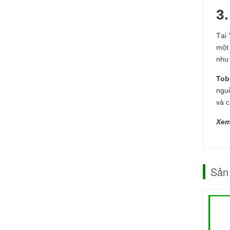
3
Tại
một
nhu
Tob
ngu
và c
Xem
Sản