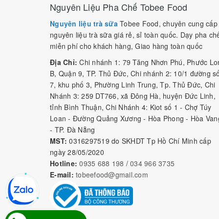
Nguyên Liệu Pha Chế Tobee Food
Nguyên liệu trà sữa
Tobee Food, chuyên cung cấp
nguyên liệu trà sữa giá rẻ, sỉ toàn quốc. Dạy pha ch
miễn phí cho khách hàng, Giao hàng toàn quốc
Địa Chỉ:
Chi nhánh 1: 79 Tăng Nhơn Phú, Phước Lo
B, Quận 9, TP. Thủ Đức, Chi nhánh 2: 10/1 đường s
7, khu phố 3, Phường Linh Trung, Tp. Thủ Đức, Chi
Nhánh 3: 259 DT766, xã Đông Hà, huyện Đức Linh,
tỉnh Bình Thuận, Chi Nhánh 4: Kiot số 1 - Chợ Túy
Loan - Đường Quảng Xương - Hòa Phong - Hòa Van
- TP. Đà Nẵng
MST:
0316297519 do SKHDT Tp Hồ Chí Minh cấp
ngày 28/05/2020
Hotline:
0935 688 198
/
034 966 3735
E-mail:
tobeefood@gmail.com