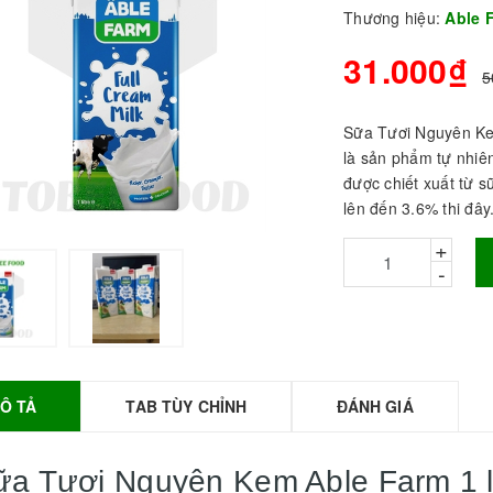
Thương hiệu:
Able 
31.000₫
5
Sữa Tươi Nguyên Kem
là sản phẩm tự nhiên
được chiết xuất từ s
lên đến 3.6% thi đây.
+
-
BỘT SỮA TOBEE
HANH VỊ - 300g -
OBEE FOOD | Bột
ữa làm Trà Sữa -
TOBEE FOOD
Ô TẢ
TAB TÙY CHỈNH
ĐÁNH GIÁ
0.000₫
36.000₫
HỒNG TRÀ ĐẶC
ữa Tươi Nguyên Kem Able Farm 1 l
IỆT 50G - ROYAL I