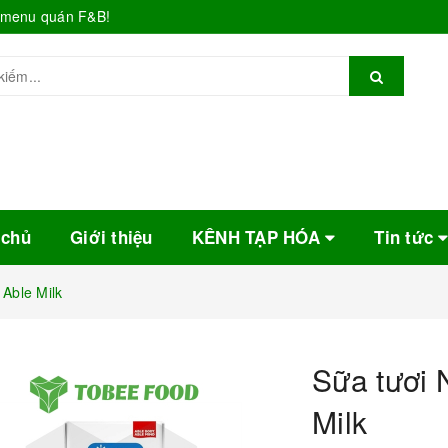
o menu quán F&B!
 chủ
Giới thiệu
KÊNH TẠP HÓA
Tin tức
Able Milk
Sữa tươi 
Milk