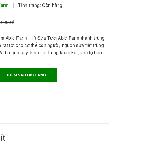
Farm
|
Tình trạng:
Còn hàng
0.000₫
 Able Farm 1 lít Sữa Tươi Able Farm thanh trùng
 rất tốt cho cơ thể con người, nguồn sữa tiệt trùng
ữa bò qua quy trình tiệt trùng khép kín, với độ béo
..
THÊM VÀO GIỎ HÀNG
ít