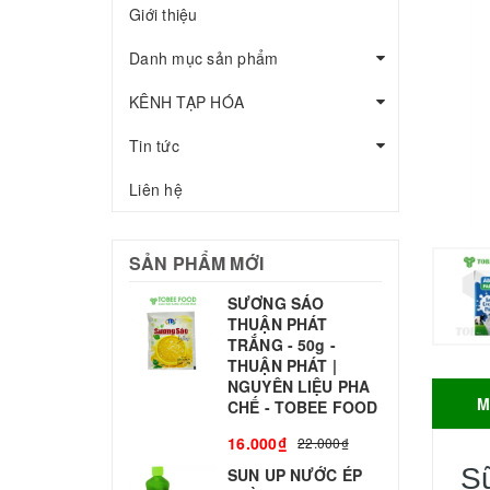
Giới thiệu
Danh mục sản phẩm
KÊNH TẠP HÓA
Tin tức
Liên hệ
SẢN PHẨM MỚI
SƯƠNG SÁO
THUẬN PHÁT
T
TRẮNG - 50g -
T
THUẬN PHÁT |
S
NGUYÊN LIỆU PHA
M
CHẾ - TOBEE FOOD
3
16.000₫
22.000₫
S
SUN UP NƯỚC ÉP
B