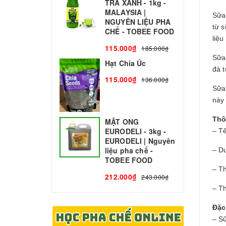
TRÀ XANH - 1kg -
N
MALAYSIA |
C
Sữa 
NGUYÊN LIỆU PHA
từ s
1
CHẾ - TOBEE FOOD
liệ
115.000₫
185.000₫
Sữa
Hạt Chia Úc
đà t
115.000₫
136.000₫
Sữa
này
Thô
MẬT ONG
EURODELI - 3kg -
– T
EURODELI | Nguyên
liệu pha chế -
– Du
TOBEE FOOD
– T
212.000₫
243.000₫
– T
Đặc
– S