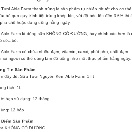
GUYÊN LIỆU PHA
HẾ - TOBEE FOOD
Tươi Able Farm thanh trùng là sản phẩm tự nhiên rất tốt cho cơ thể
ữa bò qua quy trình tiệt trùng khép kín, với độ béo lên đến 3.6% th
2.000₫
25.000₫
u pha chế hoặc dùng uống hằng ngày.
 Able Farm là dòng sữa KHÔNG CÓ ĐƯỜNG, hay chính xác hơn là độ
ừ sữa bò.
 Able Farm có chứa nhiều đạm, vitamin, canxi, phốt pho, chất đạm…
 mọi người có thể dùng làm đồ uống như một thực phẩm hằng ngày.
ng Tin Sản Phẩm
ên đầy đủ: Sữa Tươi Nguyên Kem Able Farm 1 lít
ng tích: 1L
hời hạn sử dụng: 12 tháng
hùng: 12 hộp
 Điểm Sản Phẩm
ữa KHÔNG CÓ ĐƯỜNG