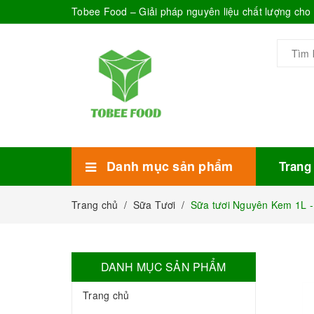
Tobee Food – Giải pháp nguyên liệu chất lượng ch
Danh mục sản phẩm
Trang
Xem thêm
Bánh Kẹo
Combo trà sữa
Thực phẩm đóng hộp
Mứt sinh tố
Bột Sữa
Topping Trà Sữa
Trang chủ
/
Sữa Tươi
/
Sữa tươi Nguyên Kem 1L - 
DANH MỤC SẢN PHẨM
Trang chủ