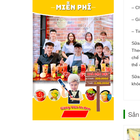
– Ch
– Gi
– Ti
Sữa
The
chế
thể 
Sữa 
khỏe
Sản