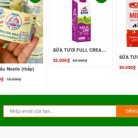
SỮA TƯƠI FULL CREAM - 1L - HAPPY BARN | Nguyên liệu pha chế - TOBEE FOOD
32.000₫
43.000₫
30.000₫
ấu Nestle (thấp)
0₫
15.000₫
ĐĂNG