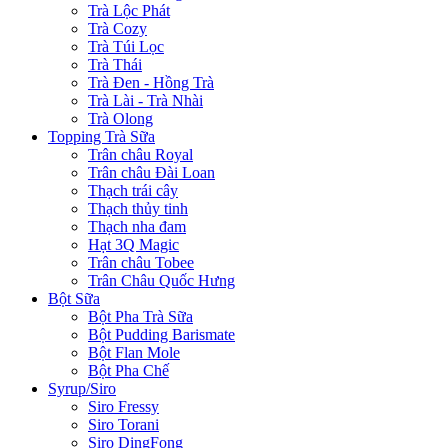
Trà Lộc Phát
Trà Cozy
Trà Túi Lọc
Trà Thái
Trà Đen - Hồng Trà
Trà Lài - Trà Nhài
Trà Olong
Topping Trà Sữa
Trân châu Royal
Trân châu Đài Loan
Thạch trái cây
Thạch thủy tinh
Thạch nha đam
Hạt 3Q Magic
Trân châu Tobee
Trân Châu Quốc Hưng
Bột Sữa
Bột Pha Trà Sữa
Bột Pudding Barismate
Bột Flan Mole
Bột Pha Chế
Syrup/Siro
Siro Fressy
Siro Torani
Siro DingFong